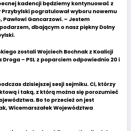
 obecnej kadencji będziemy kontynuować z
y Przybylski pogratulował wyboru nowemu
, Pawłowi Gancarzowi. – Jestem
podarzem, dbającym o nasz piękny Dolny
ylski.
ego zostali Wojciech Bochnak z Koalicji
ia Droga – PSL z poparciem odpowiednio 20 i
czas dzisiejszej sesji sejmiku. Ci, którzy
ktową i taką, z którą można się porozumieć
jewództwa. Bo to przecież on jest
hnak, Wicemarszałek Województwa