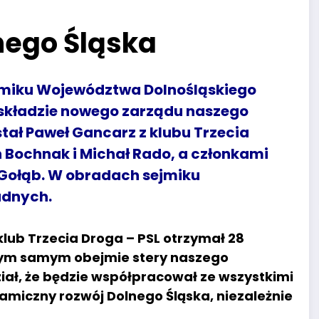
nego Śląska
Sejmiku Województwa Dolnośląskiego
 składzie nowego zarządu naszego
ał Paweł Gancarz z klubu Trzecia
Bochnak i Michał Rado, a członkami
 Gołąb. W obradach sejmiku
adnych.
ub Trzecia Droga – PSL otrzymał 28
 tym samym obejmie stery naszego
ł, że będzie współpracował ze wszystkimi
iczny rozwój Dolnego Śląska, niezależnie