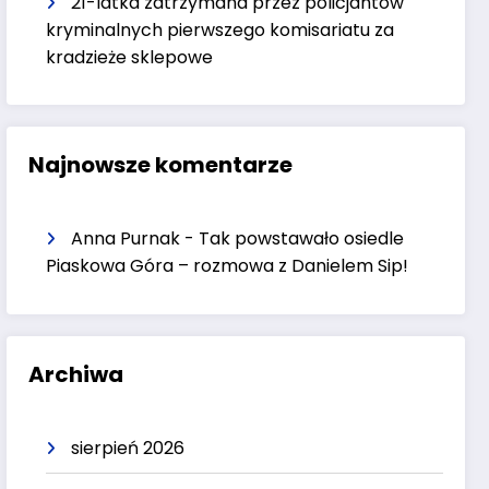
21-latka zatrzymana przez policjantów
kryminalnych pierwszego komisariatu za
kradzieże sklepowe
Najnowsze komentarze
Anna Purnak
-
Tak powstawało osiedle
Piaskowa Góra – rozmowa z Danielem Sip!
Archiwa
sierpień 2026