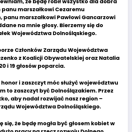
ewniam, że będę robił wszystko dla dobra
im panu marszałkowi Cezaremu
em, panu marszałkowi Pawłowi Gancarzowi
ddane na mnie głosy. Bierzemy się do
załek Województwa Dolnośląskiego.
wyborze Członków Zarządu Województwa
zenko z Koalicji Obywatelskiej oraz Natalia
 20 i 19 głosów poparcia.
y honor i zaszczyt móc służyć województwu
im to zaszczyt być Dolnoślązakiem. Przez
ko, aby nadal rozwijać nasz region –
rządu Województwa Dolnośląskiego.
zę się, że będę mogła być głosem kobiet w
dużo pracy na rzecz rozwoju Dolnego