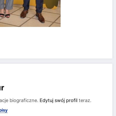
r
acje biograficzne.
Edytuj swój profil
teraz.
pisy