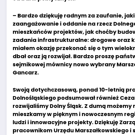
– Bardzo dziękuję radnym za zaufanie, jak
zaangażowanie i oddanie na rzecz Dolnego
mieszkańców projektów, jak choćby budo
zadania infrastrukturalne: drogowe oraz k
miałem okazję przekonać się o tym wielokr
dbał oraz ją rozwijał. Bardzo proszę pań
sejmikowej mównicy nowo wybrany Marsza
Gancarz.
Swoją dotychczasową, ponad 10-letnią p
Dolnośląskiego podsumował również Cezary
rozwijaliśmy Dolny Śląsk. Z dumą możemy 
mieszkamy w pięknym i nowoczesnym regio
ludzi i innowacyjne projekty. Dziękuję Z
pracownikom Urzędu Marszałkowskiego i