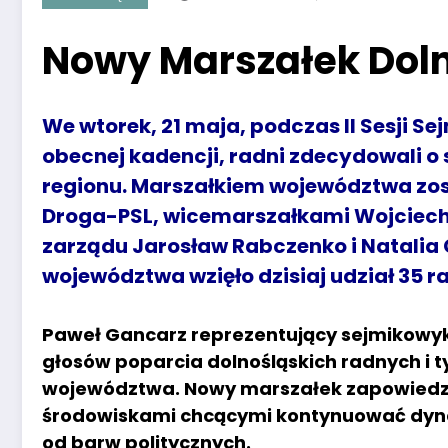
Nowy Marszałek Dol
We wtorek, 21 maja, podczas II Sesji 
obecnej kadencji, radni zdecydowali o
regionu. Marszałkiem województwa zost
Droga-PSL, wicemarszałkami Wojciech 
zarządu Jarosław Rabczenko i Natalia
województwa wzięło dzisiaj udział 35 r
Paweł Gancarz reprezentujący sejmikowykl
głosów poparcia dolnośląskich radnych i
województwa. Nowy marszałek zapowiedzia
środowiskami chcącymi kontynuować dynam
od barw politycznych.