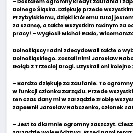
– Dostałem ogromny kredyt zaufania i zap
Dolnego Śląska. Dziękuję przede wszystk
Przybylskiemu, dzięki któremu tutaj jest
za szansę, a także wszystkim radnym za o
pracy! – wygłosił Michał Rado, Wicemars
Dolnośląscy radni zdecydowali także o 
Dolnośląskiego. Zostali nimi Jarosław Rabc
Gołąb z Trzeciej Drogi. Uzyskali oni kolejno
– Bardzo dziękuję za zaufanie. To ogromn
w funkcji członka zarządu. Przede wszystk
ten czas dany mi w zarządzie zrobię wszyst
zapewnił Jarosław Rabczenko, członek Za
– Jest to dla mnie ogromny zaszczyt. Cies
zarządzie województwa. Przed nami teraz 