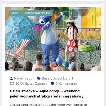
Sport
Treść Sponsorowana
Paweł Szpur
Basen
Dzieci
DZIEŃ
,
,
DZIECKA
Sport
Zabawa
0 Komentarze
,
,
Dzień Dziecka w Aqua Zdroju – weekend
pełen wodnych atrakcji i rodzinnej zabawy
Z okazji Dnia Dziecka Aqua Zdrój Wałbrzych zaprasza