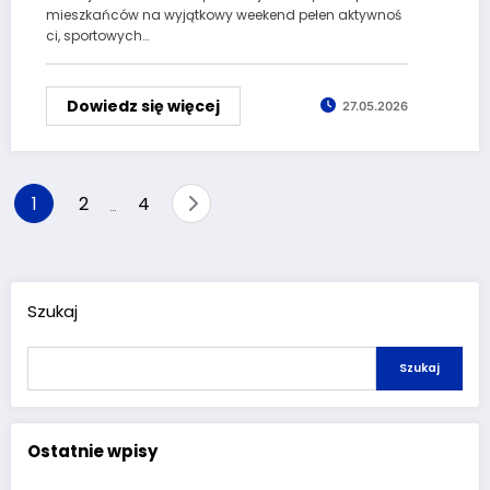
mieszkańców na wyjątkowy weekend pełen aktywnoś
ci, sportowych…
Dowiedz się więcej
27.05.2026
Stronicowanie
1
2
4
…
wpisów
Szukaj
Szukaj
Ostatnie wpisy