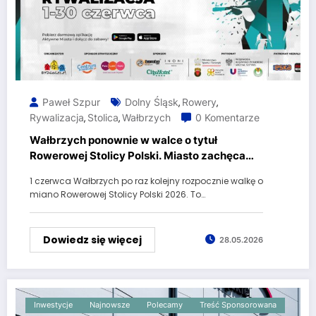
Paweł Szpur
Dolny Śląsk
Rowery
,
,
Rywalizacja
Stolica
Wałbrzych
0 Komentarze
,
,
Wałbrzych ponownie w walce o tytuł
Rowerowej Stolicy Polski. Miasto zachęca
mieszkańców i szkoły do wspólnego
1 czerwca Wałbrzych po raz kolejny rozpocznie walkę o
kręcenia kilometrów
miano Rowerowej Stolicy Polski 2026. To…
Dowiedz się więcej
28.05.2026
Inwestycje
Najnowsze
Polecamy
Treść Sponsorowana