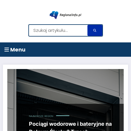
Menu
Przejdź
do
treści
NAJNOWSZE
REGION
Pociągi wodorowe i bateryjne na