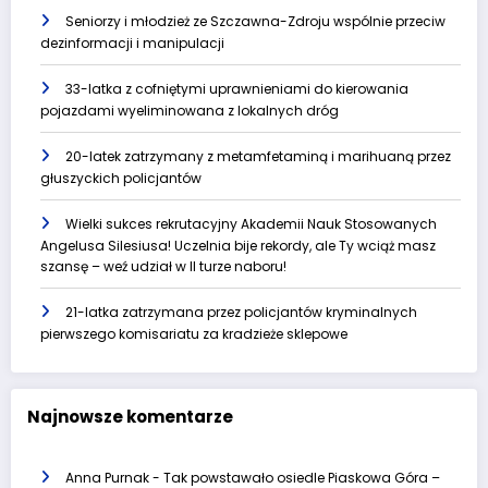
Seniorzy i młodzież ze Szczawna-Zdroju wspólnie przeciw
dezinformacji i manipulacji
33-latka z cofniętymi uprawnieniami do kierowania
pojazdami wyeliminowana z lokalnych dróg
20-latek zatrzymany z metamfetaminą i marihuaną przez
głuszyckich policjantów
Wielki sukces rekrutacyjny Akademii Nauk Stosowanych
Angelusa Silesiusa! Uczelnia bije rekordy, ale Ty wciąż masz
szansę – weź udział w II turze naboru!
21-latka zatrzymana przez policjantów kryminalnych
pierwszego komisariatu za kradzieże sklepowe
Najnowsze komentarze
Anna Purnak
-
Tak powstawało osiedle Piaskowa Góra –