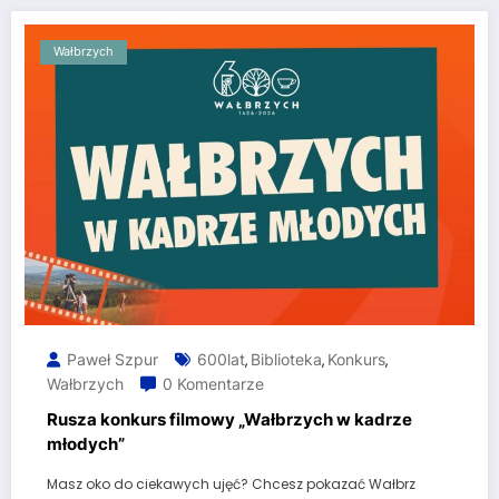
Wałbrzych
Paweł Szpur
600lat
Biblioteka
Konkurs
,
,
,
Wałbrzych
0 Komentarze
Rusza konkurs filmowy „Wałbrzych w kadrze
młodych”
Masz oko do ciekawych ujęć? Chcesz pokazać Wałbrz