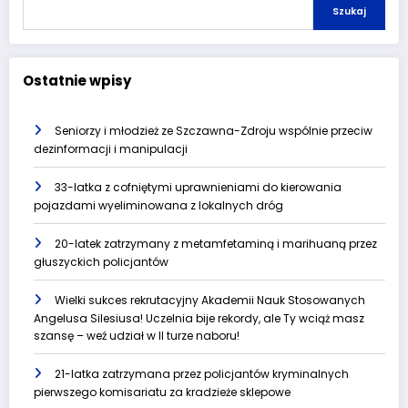
Szukaj
Ostatnie wpisy
Seniorzy i młodzież ze Szczawna-Zdroju wspólnie przeciw
dezinformacji i manipulacji
33-latka z cofniętymi uprawnieniami do kierowania
pojazdami wyeliminowana z lokalnych dróg
20-latek zatrzymany z metamfetaminą i marihuaną przez
głuszyckich policjantów
Wielki sukces rekrutacyjny Akademii Nauk Stosowanych
Angelusa Silesiusa! Uczelnia bije rekordy, ale Ty wciąż masz
szansę – weź udział w II turze naboru!
21-latka zatrzymana przez policjantów kryminalnych
pierwszego komisariatu za kradzieże sklepowe