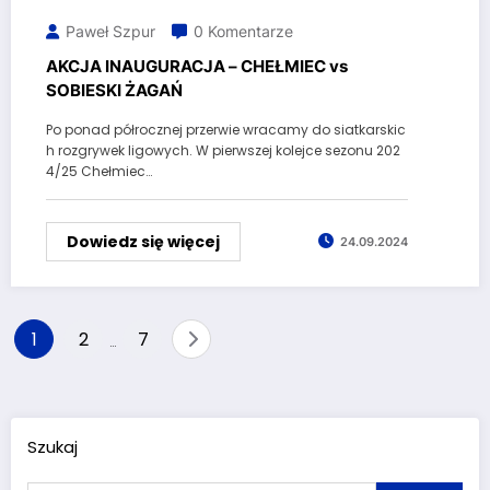
Paweł Szpur
0 Komentarze
AKCJA INAUGURACJA – CHEŁMIEC vs
SOBIESKI ŻAGAŃ
Po ponad półrocznej przerwie wracamy do siatkarskic
h rozgrywek ligowych. W pierwszej kolejce sezonu 202
4/25 Chełmiec…
Dowiedz się więcej
24.09.2024
Stronicowanie
1
2
7
…
wpisów
Szukaj