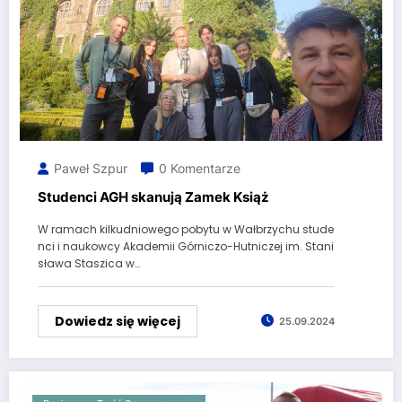
Paweł Szpur
0 Komentarze
Studenci AGH skanują Zamek Książ
W ramach kilkudniowego pobytu w Wałbrzychu stude
nci i naukowcy Akademii Górniczo-Hutniczej im. Stani
sława Staszica w…
Dowiedz się więcej
25.09.2024