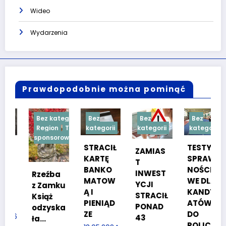
Wideo
Wydarzenia
Prawdopodobnie można pominąć
Bez kategorii
Bez
Bez
Bez
Region
Treść
kategorii
kategorii
kategorii
sponsorowana
STRACIŁ
TESTY
ZAMIAS
KARTĘ
SPRAW
T
BANKO
NOŚCIO
INWEST
Rzeźba
MATOW
WE DLA
YCJI
z Zamku
Ą I
KANDYD
STRACIŁ
Książ
PIENIĄD
ATÓW
PONAD
odzyska
ZE
DO
6
43
ła…
POLICJI