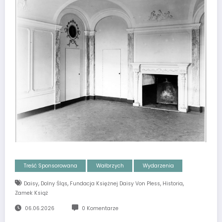
Treść Sponsorowana
Wałbrzych
Wydarzenia
,
,
,
,
Daisy
Dolny Śląs
Fundacja Księżnej Daisy Von Pless
Historia
Zamek Książ
06.06.2026
0 Komentarze