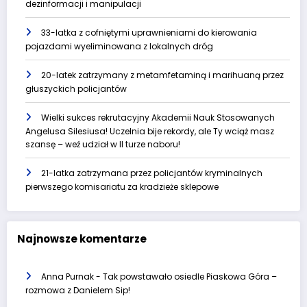
dezinformacji i manipulacji
33-latka z cofniętymi uprawnieniami do kierowania
pojazdami wyeliminowana z lokalnych dróg
20-latek zatrzymany z metamfetaminą i marihuaną przez
głuszyckich policjantów
Wielki sukces rekrutacyjny Akademii Nauk Stosowanych
Angelusa Silesiusa! Uczelnia bije rekordy, ale Ty wciąż masz
szansę – weź udział w II turze naboru!
21-latka zatrzymana przez policjantów kryminalnych
pierwszego komisariatu za kradzieże sklepowe
Najnowsze komentarze
Anna Purnak
-
Tak powstawało osiedle Piaskowa Góra –
rozmowa z Danielem Sip!