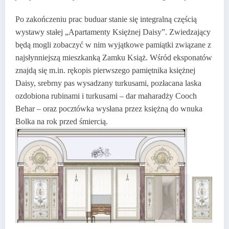
Po zakończeniu prac buduar stanie się integralną częścią
wystawy stałej „Apartamenty Księżnej Daisy”. Zwiedzający
będą mogli zobaczyć w nim wyjątkowe pamiątki związane z
najsłynniejszą mieszkanką Zamku Książ. Wśród eksponatów
znajdą się m.in. rękopis pierwszego pamiętnika księżnej
Daisy, srebrny pas wysadzany turkusami, pozłacana laska
ozdobiona rubinami i turkusami – dar maharadży Cooch
Behar – oraz pocztówka wysłana przez księżną do wnuka
Bolka na rok przed śmiercią.