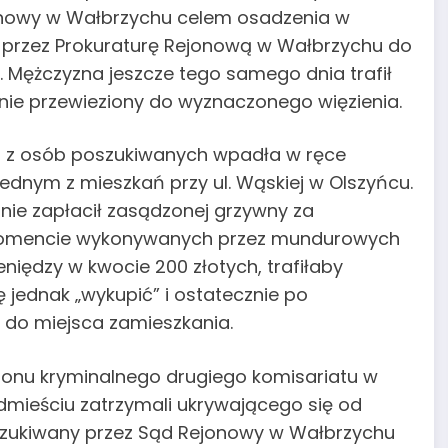
onowy w Wałbrzychu celem osadzenia w
że przez Prokuraturę Rejonową w Wałbrzychu do
 Mężczyzna jeszcze tego samego dnia trafił
nie przewieziony do wyznaczonego więzienia.
a z osób poszukiwanych wpadła w ręce
jednym z mieszkań przy ul. Wąskiej w Olszyńcu.
nie zapłacił zasądzonej grzywny za
momencie wykonywanych przez mundurowych
eniędzy w kwocie 200 złotych, trafiłaby
ię jednak „wykupić” i ostatecznie po
 do miejsca zamieszkania.
pionu kryminalnego drugiego komisariatu w
ódmieściu zatrzymali ukrywającego się od
szukiwany przez Sąd Rejonowy w Wałbrzychu