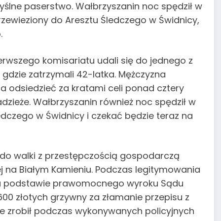
yślne paserstwo. Wałbrzyszanin noc spędził w
przewieziony do Aresztu Śledczego w Świdnicy,
.
ierwszego komisariatu udali się do jednego z
, gdzie zatrzymali 42-latka. Mężczyzna
odsiedzieć za kratami celi ponad cztery
adzieże. Wałbrzyszanin również noc spędził w
Śledczego w Świdnicy i czekać będzie teraz na
u do walki z przestępczością gospodarczą
wej na Białym Kamieniu. Podczas legitymowania
e na podstawie prawomocnego wyroku Sądu
00 złotych grzywny za złamanie przepisu z
e zrobił podczas wykonywanych policyjnych