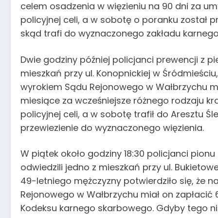
celem osadzenia w więzieniu na 90 dni za um
policyjnej celi, a w sobotę o poranku został 
skąd trafi do wyznaczonego zakładu karnego
Dwie godziny później policjanci prewencji z p
mieszkań przy ul. Konopnickiej w Śródmieściu
wyrokiem Sądu Rejonowego w Wałbrzychu ma 
miesiące za wcześniejsze różnego rodzaju kr
policyjnej celi, a w sobotę trafił do Aresztu 
przewiezienie do wyznaczonego więzienia.
W piątek około godziny 18:30 policjanci pion
odwiedzili jedno z mieszkań przy ul. Bukieto
49-letniego mężczyzny potwierdziło się, ż
Rejonowego w Wałbrzychu miał on zapłacić 6
Kodeksu karnego skarbowego. Gdyby tego ni