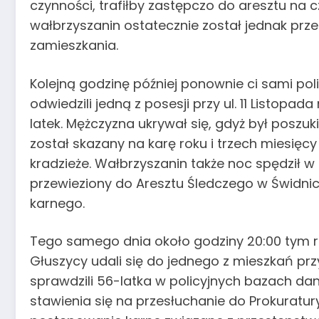
czynności, trafiłby zastępczo do aresztu na 
wałbrzyszanin ostatecznie został jednak pr
zamieszkania.
Kolejną godzinę później ponownie ci sami pol
odwiedzili jedną z posesji przy ul. 11 Listop
latek. Mężczyzna ukrywał się, gdyż był posz
został skazany na karę roku i trzech miesięc
kradzieże. Wałbrzyszanin także noc spędził w 
przewieziony do Aresztu Śledczego w Świdnic
karnego.
Tego samego dnia około godziny 20:00 tym raz
Głuszycy udali się do jednego z mieszkań prz
sprawdzili 56-latka w policyjnych bazach dany
stawienia się na przesłuchanie do Prokuratur