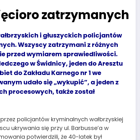
sięcioro zatrzymanych
łbrzyskich i głuszyckich policjantów
anych. Wszyscy zatrzymani z różnych
ie przed wymiarem sprawiedliwości.
Śledczego w Świdnicy, jeden do Aresztu
obiet do Zakładu Karnego nr 1 we
anym udało się „wykupić”, a jeden z
h procesowych, także został
przez policjantów kryminalnych wałbrzyskiej
cu ukrywania się przy ul. Barbusse’a w
ymowania potwierdzili, że 40-latek był