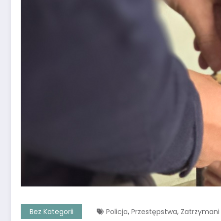
,
,
Bez Kategorii
Policja
Przestępstwa
Zatrzymani