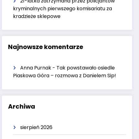
21-latka zatrzymana przez policjantów
kryminalnych pierwszego komisariatu za
kradzieże sklepowe
Najnowsze komentarze
Anna Purnak
-
Tak powstawało osiedle
Piaskowa Góra – rozmowa z Danielem Sip!
Archiwa
sierpień 2026