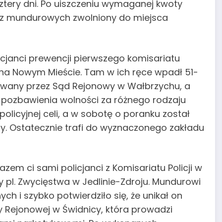
cztery dni. Po uiszczeniu wymaganej kwoty
zez mundurowych zwolniony do miejsca
icjanci prewencji pierwszego komisariatu
ada na Nowym Mieście. Tam w ich ręce wpadł 51-
ukiwany przez Sąd Rejonowy w Wałbrzychu, a
y pozbawienia wolności za różnego rodzaju
policyjnej celi, a w sobotę o poranku został
y. Ostatecznie trafi do wyznaczonego zakładu
em ci sami policjanci z Komisariatu Policji w
y pl. Zwycięstwa w Jedlinie-Zdroju. Mundurowi
ch i szybko potwierdziło się, że unikał on
y Rejonowej w Świdnicy, która prowadzi