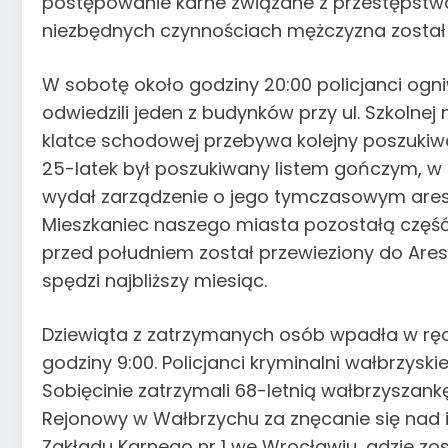
postępowanie karne związane z przestępst
niezbędnych czynnościach mężczyzna został 
W sobotę około godziny 20:00 policjanci o
odwiedzili jeden z budynków przy ul. Szkolnej 
klatce schodowej przebywa kolejny poszukiwa
25-latek był poszukiwany listem gończym, w 
wydał zarządzenie o jego tymczasowym ares
Mieszkaniec naszego miasta pozostałą część w
przed południem został przewieziony do Aresz
spędzi najbliższy miesiąc.
Dziewiąta z zatrzymanych osób wpadła w rę
godziny 9:00. Policjanci kryminalni wałbrzyski
Sobięcinie zatrzymali 68-letnią wałbrzyszank
Rejonowy w Wałbrzychu za znęcanie się nad inn
Zakładu Karnego nr 1 we Wrocławiu, gdzie z