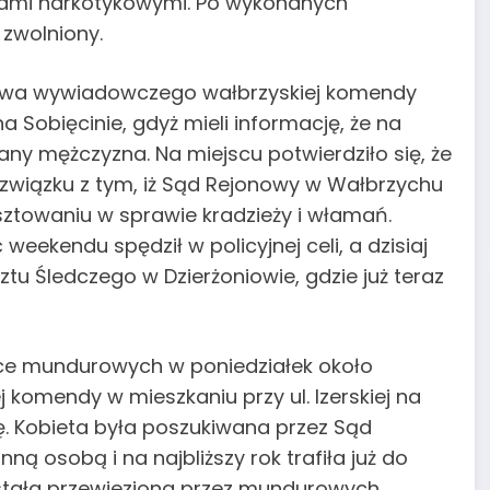
wami narkotykowymi. Po wykonanych
zwolniony.
gniwa wywiadowczego wałbrzyskiej komendy
na Sobięcinie, gdyż mieli informację, że na
ny mężczyzna. Na miejscu potwierdziło się, że
związku z tym, iż Sąd Rejonowy w Wałbrzychu
ztowaniu w sprawie kradzieży i włamań.
eekendu spędził w policyjnej celi, a dzisiaj
tu Śledczego w Dzierżoniowie, gdzie już teraz
ce mundurowych w poniedziałek około
ej komendy w mieszkaniu przy ul. Izerskiej na
ę. Kobieta była poszukiwana przez Sąd
ą osobą i na najbliższy rok trafiła już do
ostała przewieziona przez mundurowych.