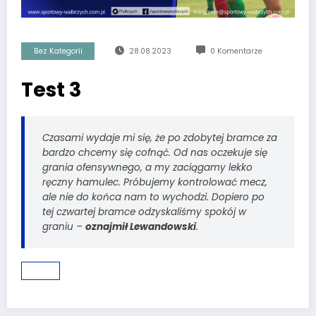
Bez Kategorii
28.08.2023
0 Komentarze
Test 3
Czasami wydaje mi się, że po zdobytej bramce za
bardzo chcemy się cofnąć. Od nas oczekuje się
grania ofensywnego, a my zaciągamy lekko
ręczny hamulec. Próbujemy kontrolować mecz,
ale nie do końca nam to wychodzi. Dopiero po
tej czwartej bramce odzyskaliśmy spokój w
graniu –
oznajmił Lewandowski
.