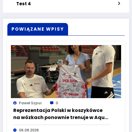
Test 4
POWIĄZANE WPISY
Paweł Szpur
0
Reprezentacja Polski w koszykówce
na wózkach ponownie trenuje w Aqua
Zdrój Wałbrzych. Przed Biało-
06.08.2026
Czerwonymi Mistrzostwa Świata