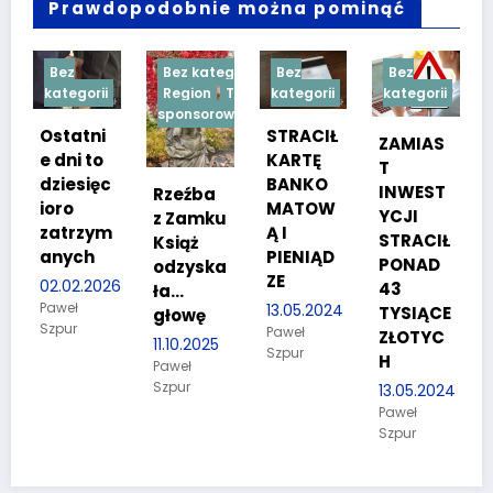
Prawdopodobnie można pominąć
Bez
Bez kategorii
Bez
Bez
Bez
ategorii
Region
Treść
kategorii
kategorii
kategor
sponsorowana
statni
STRACIŁ
TESTY
ZAMIAS
dni to
KARTĘ
SPRA
T
ziesięc
BANKO
NOŚCI
INWEST
Rzeźba
oro
MATOW
WE DL
YCJI
z Zamku
atrzym
Ą I
KAND
STRACIŁ
Książ
nych
PIENIĄD
ATÓW
PONAD
odzyska
ZE
DO
.02.2026
43
ła…
POLICJ
weł
13.05.2024
TYSIĄCE
głowę
pur
Paweł
27.03.
ZŁOTYC
11.10.2025
Szpur
Paweł
H
Paweł
Szpur
Szpur
13.05.2024
Paweł
Szpur