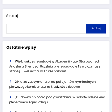
Szukaj
Szukaj
Ostatnie wpisy
Wielki sukces rekrutacyjny Akademii Nauk Stosowanych
Angelusa Silesiusa! Uczelnia bije rekordy, ale Ty wciąż masz
szansę – weź udział w II turze naboru!
21-latka zatrzymana przez policjantów kryminalnych
pierwszego komisariatu za kradzieże sklepowe
„Cudowny chłopak” pod gwiazdami. W sobotę kolejne kino
plenerowe w Aqua Zdroju