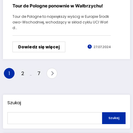
Tour de Pologne ponownie w Wałbrzychu!
Tour de Pologne to największy wyścig w Europie Środk
owo-Wschodniej, wchodzący w skład cyklu UCI Worl
d…
Dowiedz się więcej
27.07.2024
Stronicowanie
1
2
7
…
wpisów
Szukaj
Szukaj