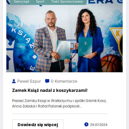
Samorząd
Sport
Treść Sponsorowana
Paweł Szpur
0 Komentarze
Zamek Książ nadal z koszykarzami!
Prezesi Zamku Książ w Wałbrzychu i spółki Górnik Kosz,
Anna Żabska i Rafał Palonek podpisali…
Dowiedz się więcej
29.07.2024