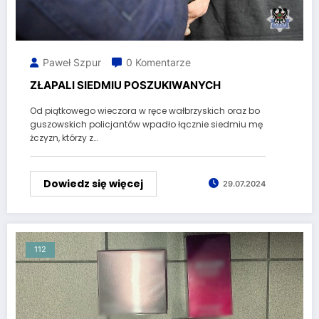
Paweł Szpur
0 Komentarze
ZŁAPALI SIEDMIU POSZUKIWANYCH
Od piątkowego wieczora w ręce wałbrzyskich oraz bo
guszowskich policjantów wpadło łącznie siedmiu mę
żczyzn, którzy z…
Dowiedz się więcej
29.07.2024
112