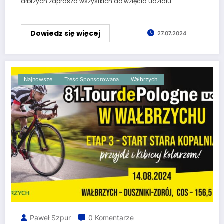
ałbrzych zaprasza wszystkich do wzięcia udziału…
Dowiedz się więcej
27.07.2024
Najnowsze
Treść Sponsorowana
Wałbrzych
Paweł Szpur
0 Komentarze