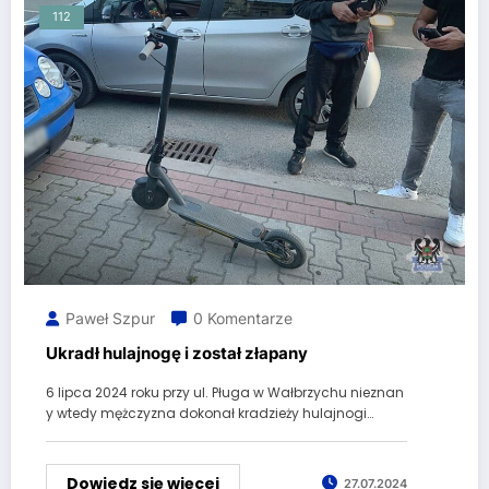
112
Paweł Szpur
0 Komentarze
Ukradł hulajnogę i został złapany
6 lipca 2024 roku przy ul. Pługa w Wałbrzychu nieznan
y wtedy mężczyzna dokonał kradzieży hulajnogi…
Dowiedz się więcej
27.07.2024