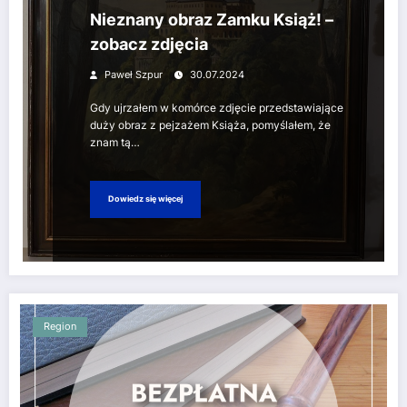
Nieznany obraz Zamku Książ! –
zobacz zdjęcia
Paweł Szpur
30.07.2024
Gdy ujrzałem w komórce zdjęcie przedstawiające
duży obraz z pejzażem Książa, pomyślałem, że
znam tą…
Dowiedz się więcej
Region