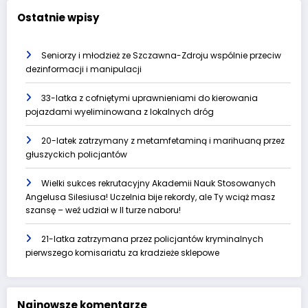
Ostatnie wpisy
Seniorzy i młodzież ze Szczawna-Zdroju wspólnie przeciw
dezinformacji i manipulacji
33-latka z cofniętymi uprawnieniami do kierowania
pojazdami wyeliminowana z lokalnych dróg
20-latek zatrzymany z metamfetaminą i marihuaną przez
głuszyckich policjantów
Wielki sukces rekrutacyjny Akademii Nauk Stosowanych
Angelusa Silesiusa! Uczelnia bije rekordy, ale Ty wciąż masz
szansę – weź udział w II turze naboru!
21-latka zatrzymana przez policjantów kryminalnych
pierwszego komisariatu za kradzieże sklepowe
Najnowsze komentarze