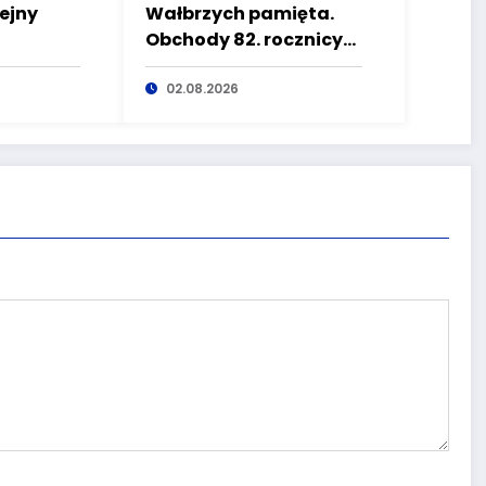
ejny
Wałbrzych pamięta.
Obchody 82. rocznicy
w
Powstania
wego
Warszawskiego na
02.08.2026
Placu Kościelnym