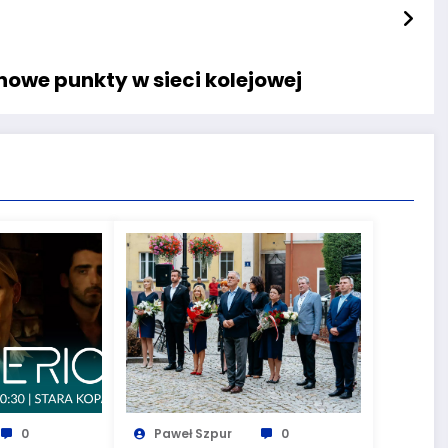
nowe punkty w sieci kolejowej
0
Paweł Szpur
0