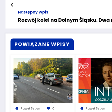
Następny wpis
Rozwój kolei na Dolnym Śląsku. Dwa 
POWIĄZANE WPISY
Paweł Szpur
0
Paweł Szpur