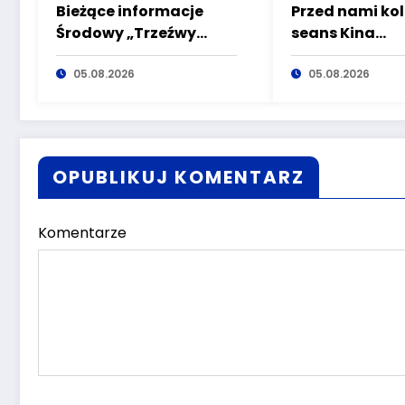
Bieżące informacje
Przed nami kol
Środowy „Trzeźwy
seans Kina
poranek” bez
plenerowego 
nietrzeźwych
05.08.2026
ramach Filmo
05.08.2026
kierujących! To cieszy!
Wałbrzycha!
OPUBLIKUJ KOMENTARZ
Komentarze