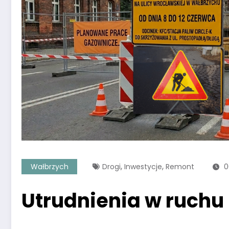
,
,
Wałbrzych
Drogi
Inwestycje
Remont
0
Utrudnienia w ruchu 