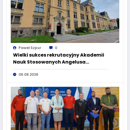
Paweł Szpur
0
Wielki sukces rekrutacyjny Akademii
Nauk Stosowanych Angelusa
Silesiusa! Uczelnia bije rekordy, ale Ty
06.08.2026
wciąż masz szansę – weź udział w II
turze naboru!