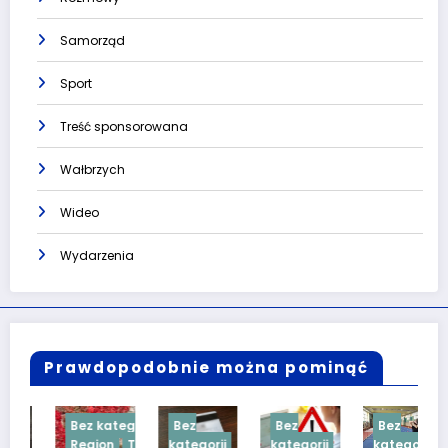
Samorząd
Sport
Treść sponsorowana
Wałbrzych
Wideo
Wydarzenia
Prawdopodobnie można pominąć
Bez kategorii
Bez
Bez
Bez
Region
Treść
kategorii
kategorii
kategorii