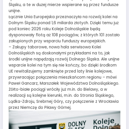
Śląsku, a te w dużej mierze wspierane są przez fundusze
unijne.
Łącznie Unia Europejska przeznaczyła na rozwój kolei na
Dolnym Śląsku ponad 1,6 miliarda złotych. Dzięki temu już
pod koniec 2026 roku Koleje Dolnośląskie będą
dysponowały flotą aż 108 pociągów, z których 101 zostało
zakupionych przy wsparciu funduszy europejskich.
– Zakupy taborowe, nowa hala serwisowa Kolei
Dolnośląskich są doskonałymi przykładami na to, jak
środki unijne napędzają rozwój Dolnego Śląska. Ale unijne
wsparcie kolei na tym się nie kończy, bo dzięki środkom
UE rewitalizujemy zamknięte przed laty linie kolejowe,
przywracając połączenia mieszkańcom regionu – mówi
Paweł Gancarz, Marszałek Województwa Dolnośląskiego.
Żółto-białe pociągi wróciły już m.in. do Bielawy, a w
realizacji są kolejne kierunki, m.in. do Stronia Śląskiego,
Lądka-Zdroju, Srebrnej Góry, czy połączenie z Wrocławia
przez Niemczę do Piławy Górnej.