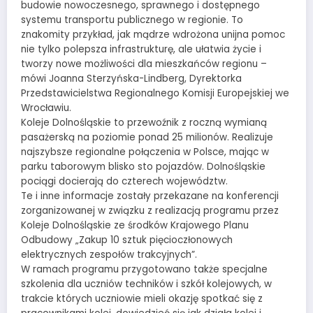
budowie nowoczesnego, sprawnego i dostępnego
systemu transportu publicznego w regionie. To
znakomity przykład, jak mądrze wdrożona unijna pomoc
nie tylko polepsza infrastrukturę, ale ułatwia życie i
tworzy nowe możliwości dla mieszkańców regionu –
mówi Joanna Sterzyńska-Lindberg, Dyrektorka
Przedstawicielstwa Regionalnego Komisji Europejskiej we
Wrocławiu.
Koleje Dolnośląskie to przewoźnik z roczną wymianą
pasażerską na poziomie ponad 25 milionów. Realizuje
najszybsze regionalne połączenia w Polsce, mając w
parku taborowym blisko sto pojazdów. Dolnośląskie
pociągi docierają do czterech województw.
Te i inne informacje zostały przekazane na konferencji
zorganizowanej w związku z realizacją programu przez
Koleje Dolnośląskie ze środków Krajowego Planu
Odbudowy „Zakup 10 sztuk pięcioczłonowych
elektrycznych zespołów trakcyjnych”.
W ramach programu przygotowano także specjalne
szkolenia dla uczniów techników i szkół kolejowych, w
trakcie których uczniowie mieli okazję spotkać się z