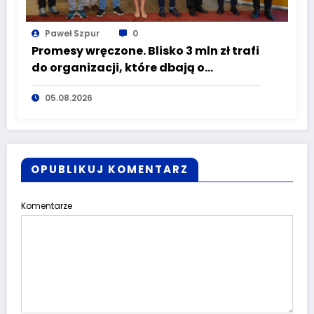
Paweł Szpur
0
Promesy wręczone. Blisko 3 mln zł trafi
do organizacji, które dbają o
bezpieczeństwo mieszkańców
05.08.2026
Dolnego Śląska
OPUBLIKUJ KOMENTARZ
Komentarze