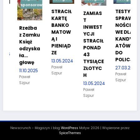
sponsorowana
STRACIŁ
TESTY
ZAMIAS
KARTĘ
SPRAW
T
BANKO
NOŚCIO
INWEST
Rzeźba
MATOW
WE DLA
YCJI
z Zamku
Ą I
KANDYD
STRACIŁ
Książ
PIENIĄD
ATÓW
PONAD
odzyska
ZE
DO
6
43
ła…
POLICJI
13.05.2024
TYSIĄCE
głowę
Paweł
27.03.2024
ZŁOTYC
11.10.2025
Szpur
Paweł
H
Paweł
Szpur
Szpur
13.05.2024
Paweł
Szpur
Newscrunch - Magazyn i blog
WordPress
Motyw 2026 | Wspierane przez
SpiceThemes