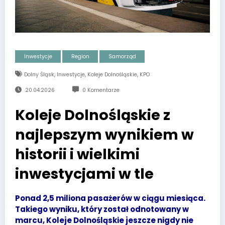
Inwestycje
Region
Samorząd
,
,
,
Dolny Śląsk
Inwestycje
Koleje Dolnośląskie
KPO
20.04.2026
0 Komentarze
Koleje Dolnośląskie z
najlepszym wynikiem w
historii i wielkimi
inwestycjami w tle
Ponad 2,5 miliona pasażerów w ciągu miesiąca.
Takiego wyniku, który został odnotowany w
marcu, Koleje Dolnośląskie jeszcze nigdy nie