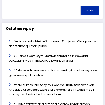
Szukaj
Ostatnie wpisy
Seniorzy i młodzież ze Szczawna-Zdroju wspólnie przeciw
dezinformacji i manipulacji
33-latka z cofniętymi uprawnieniami do kierowania
pojazdami wyeliminowana z lokalnych dróg
20-latek zatrzymany z metamfetaminą i marihuaną przez
głuszyckich policjantów
Wielki sukces rekrutacyjny Akademii Nauk Stosowanych
Angelusa Silesiusa! Uczelnia bije rekordy, ale Ty wciąż masz
szansę – weź udział w II turze naboru!
21-latka zatrzymana przez policjantów kryminalnych