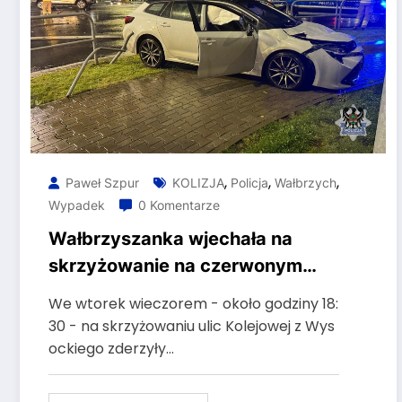
,
,
,
Paweł Szpur
KOLIZJA
Policja
Wałbrzych
Wypadek
0 Komentarze
Wałbrzyszanka wjechała na
skrzyżowanie na czerwonym
świetle
We wtorek wieczorem - około godziny 18:
30 - na skrzyżowaniu ulic Kolejowej z Wys
ockiego zderzyły…