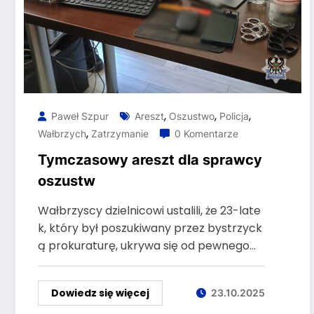
,
,
,
Paweł Szpur
Areszt
Oszustwo
Policja
,
Wałbrzych
Zatrzymanie
0 Komentarze
Tymczasowy areszt dla sprawcy
oszustw
Wałbrzyscy dzielnicowi ustalili, że 23-late
k, który był poszukiwany przez bystrzyck
ą prokuraturę, ukrywa się od pewnego…
Dowiedz się więcej
23.10.2025