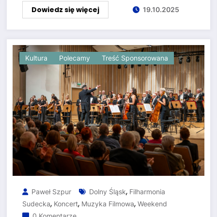
Dowiedz się więcej
19.10.2025
Kultura
Polecamy
Treść Sponsorowana
,
Paweł Szpur
Dolny Śląsk
Filharmonia
,
,
,
Sudecka
Koncert
Muzyka Filmowa
Weekend
0 Komentarze