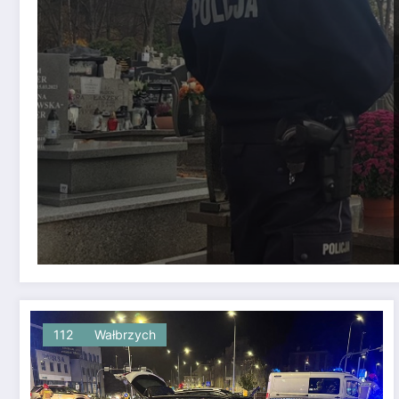
112
Wałbrzych