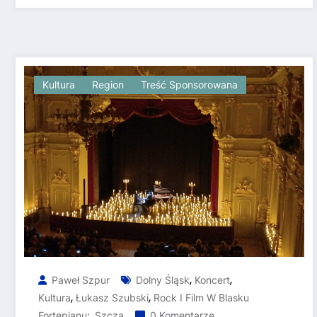
Kultura
Region
Treść Sponsorowana
,
,
Paweł Szpur
Dolny Śląsk
Koncert
,
,
Kultura
Łukasz Szubski
Rock I Film W Blasku
,
Fortepianu:
Szcza
0 Komentarze