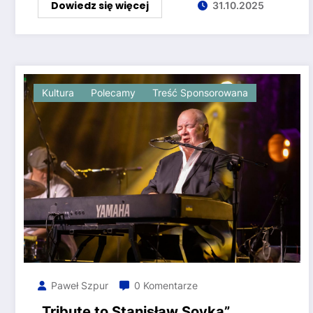
Dowiedz się więcej
31.10.2025
Kultura
Polecamy
Treść Sponsorowana
Paweł Szpur
0 Komentarze
„Tribute to Stanisław Soyka”.