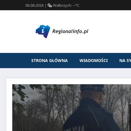
06.08.2026
|
Wałbrzych:
--°C
STRONA GŁÓWNA
WIADOMOŚCI
NA S
Przejdź
do
treści