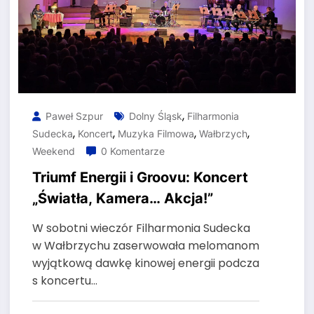
,
Paweł Szpur
Dolny Śląsk
Filharmonia
,
,
,
,
Sudecka
Koncert
Muzyka Filmowa
Wałbrzych
Weekend
0 Komentarze
Triumf Energii i Groovu: Koncert
„Światła, Kamera… Akcja!”
W sobotni wieczór Filharmonia Sudecka
w Wałbrzychu zaserwowała melomanom
wyjątkową dawkę kinowej energii podcza
s koncertu…