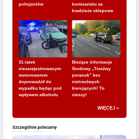
policjantów
komisariatu za
kradzieże sklepowe
31-latek
Bieżące informacje
niezarejestrowanym
Środowy „Trzeźwy
motorowerem
poranek” bez
doprowadził do
nietrzeźwych
wypadku będąc pod
kierujących! To
wpływem alkoholu
cieszy!
WIĘCEJ »
Szczególnie polecamy