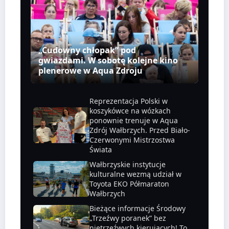
„Cudowny chłopak” pod
gwiazdami. W sobotę kolejne kino
plenerowe w Aqua Zdroju
Reprezentacja Polski w
koszykówce na wózkach
ponownie trenuje w Aqua
Zdrój Wałbrzych. Przed Biało-
Czerwonymi Mistrzostwa
Świata
Wałbrzyskie instytucje
kulturalne wezmą udział w
Toyota EKO Półmaraton
Wałbrzych
Bieżące informacje Środowy
„Trzeźwy poranek” bez
nietrzeźwych kierujących! To