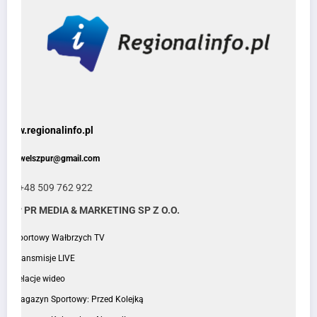
www.regionalinfo.pl
e:pawelszpur@gmail.com
tel: +48 509 762 922
J&P PR MEDIA & MARKETING SP Z O.O.
Sportowy Wałbrzych TV
Transmisje LIVE
Relacje wideo
Magazyn Sportowy: Przed Kolejką