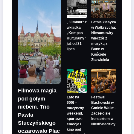
„30minut” z
Letnia klasyka
wkładką
w Wałbrzychu:
„Kompas
Niesamowity
Kulturalny”
wieczór z
już od 31
muzyką z
lipca
Bonn w
Kościele
Zbawiciela
Filmowa magia
Lato na
Festiwal
pod gołym
600! –
Bachowski w
niebem. Trio
muzyczny
Gminie Walim.
weekend,
Zaczęło się
Pawła
sportowe
koncertem w
Stuczyńskiego
emocje i
Niedźwiedzicy.
kino pod
oczarowało Plac