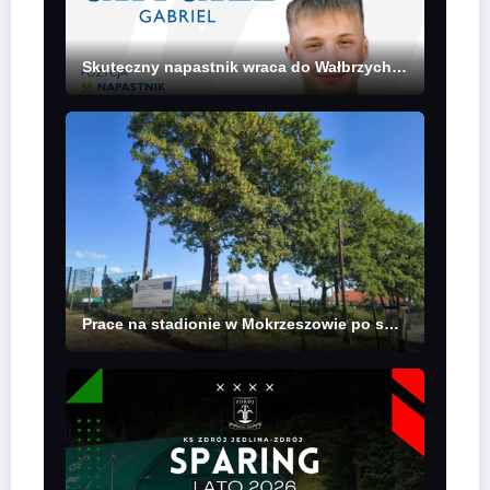
Skuteczny napastnik wraca do Wałbrzycha. Gabriel Grygiel piłkarzem Górnika
Prace na stadionie w Mokrzeszowie po spotkaniu władz klubu z samorządem