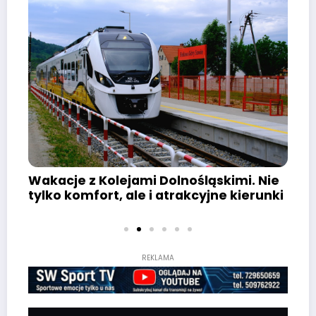
nośląskimi. Nie
FilozofujeMY po wałbrzysku! 
akcyjne kierunki
komu filozofia w naszym mie
REKLAMA