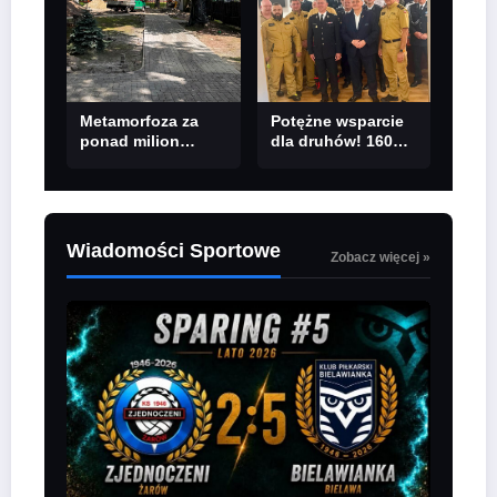
Metamorfoza za
Potężne wsparcie
ponad milion
dla druhów! 160
złotych! Park
tysięcy złotych dla
Jordanowski w
OSP z powiatu
Głuszycy zmienia
wałbrzyskiego
oblicze
Wiadomości Sportowe
Zobacz więcej »