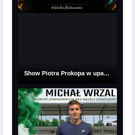
Show Piotra Prokopa w upalnym Żarowie! Bielawianka kończy przygotowania zwycięstwem