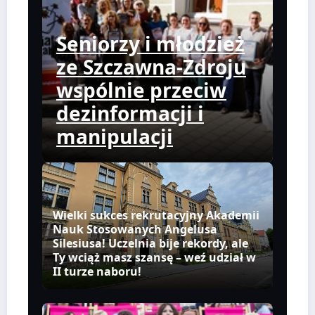
Seniorzy i młodzież
ze Szczawna-Zdroju
wspólnie przeciw
dezinformacji i
manipulacji
Wielki sukces rekrutacyjny Akademii
Nauk Stosowanych Angelusa
Silesiusa! Uczelnia bije rekordy, ale
Ty wciąż masz szansę – weź udział w
II turze naboru!