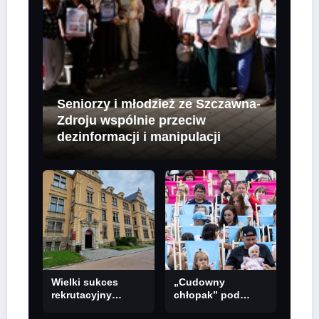
Seniorzy i młodzież ze Szczawna-
Zdroju wspólnie przeciw
dezinformacji i manipulacji
Wielki sukces
„Cudowny
rekrutacyjny
chłopak” pod
Akademii Nauk
gwiazdami. W