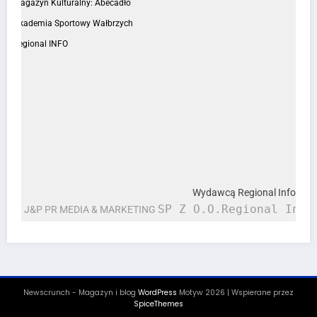
Magazyn Kulturalny: Abecadło
Akademia Sportowy Wałbrzych
Regional INFO
Wydawcą Regional Info jest
SP Z O.O.Regional Info
J&P PR MEDIA & MARKETING
Newscrunch - Magazyn i blog
WordPress
Motyw 2026 | Wspierane przez
SpiceThemes