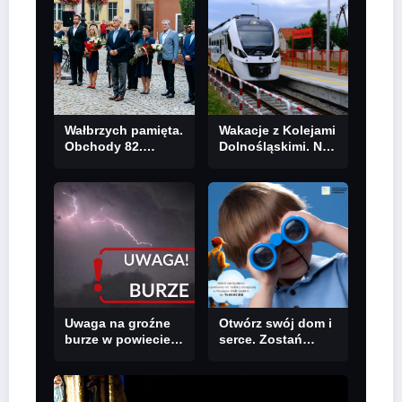
bezpieczeństwo
Wałbrzycha!
mieszkańców
Dolnego Śląska
Wałbrzych pamięta.
Wakacje z Kolejami
Obchody 82.
Dolnośląskimi. Nie
rocznicy
tylko komfort, ale i
Powstania
atrakcyjne kierunki
Warszawskiego na
Placu Kościelnym
Uwaga na groźne
Otwórz swój dom i
burze w powiecie
serce. Zostań
wałbrzyskim
rodziną zastępczą
w Powiecie
Wałbrzyskim