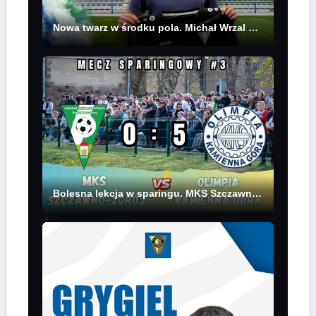
Nowa twarz w środku pola. Michał Wrzal wzmacnia AKS Bazalt Strzegom
Bolesna lekcja w sparingu. MKS Szczawno-Zdrój ulega Olimpii