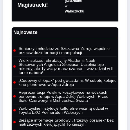
gwiazdami
Magistracki!
w
Wałbrzychu
Najnowsze
Seniorzy i młodzież ze Szczawna-Zdroju wspólnie
przeciw dezinformacji i manipulacji
Wielki sukces rekrutacyjny Akademii Nauk
Stosowanych Angelusa Silesiusa! Uczelnia bije
rekordy, ale Ty wciąż masz szansę – weź udział w II
turze naboru!
„Cudowny chłopak” pod gwiazdami. W sobotę kolejne
kino plenerowe w Aqua Zdroju
Reprezentacja Polski w koszykówce na wózkach
ponownie trenuje w Aqua Zdrój Wałbrzych. Przed
Biało-Czerwonymi Mistrzostwa Świata
Wałbrzyskie instytucje kulturalne wezmą udział w
Toyota EKO Półmaraton Wałbrzych
Bieżące informacje Środowy „Trzeźwy poranek” bez
nietrzeźwych kierujących! To cieszy!