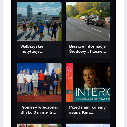
Stosowanych
sobotę kolejne
Angelusa
kino plenerowe w
Silesiusa! Uczelnia
Aqua Zdroju
bije rekordy, ale Ty
wciąż masz szansę
– weź udział w II
turze naboru!
Wałbrzyskie
Bieżące informacje
instytucje
Środowy „Trzeźwy
kulturalne wezmą
poranek” bez
udział w Toyota
nietrzeźwych
EKO Półmaraton
kierujących! To
Wałbrzych
cieszy!
Promesy wręczone.
Przed nami kolejny
Blisko 3 mln zł trafi
seans Kina
do organizacji,
plenerowego w
które dbają o
ramach Filmowego