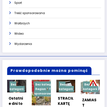
Sport
Treść sponsorowana
Wałbrzych
Wideo
Wydarzenia
Prawdopodobnie można pominąć
Bez kategorii
Bez
Bez
Bez
rii
Region
Treść
kategorii
kategorii
kategorii
sponsorowana
ni
STRACIŁ
TESTY
ZAMIAS
to
KARTĘ
SPRAW
T