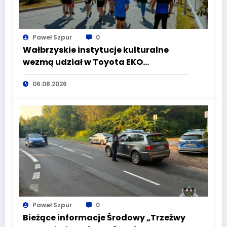
Paweł Szpur
0
Wałbrzyskie instytucje kulturalne
wezmą udział w Toyota EKO
Półmaraton Wałbrzych
06.08.2026
Paweł Szpur
0
Bieżące informacje Środowy „Trzeźwy