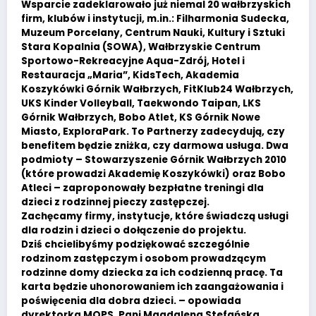
Wsparcie zadeklarowało już niemal 20 wałbrzyskich
firm, klubów i instytucji, m.in.: Filharmonia Sudecka,
Muzeum Porcelany, Centrum Nauki, Kultury i Sztuki
Stara Kopalnia (SOWA), Wałbrzyskie Centrum
Sportowo-Rekreacyjne Aqua-Zdrój, Hotel i
Restauracja „Maria”, KidsTech, Akademia
Koszykówki Górnik Wałbrzych, FitKlub24 Wałbrzych,
UKS Kinder Volleyball, Taekwondo Taipan, LKS
Górnik Wałbrzych, Bobo Atlet, KS Górnik Nowe
Miasto, ExploraPark. To Partnerzy zadecydują, czy
benefitem będzie zniżka, czy darmowa usługa. Dwa
podmioty – Stowarzyszenie Górnik Wałbrzych 2010
(które prowadzi Akademię Koszykówki) oraz Bobo
Atleci – zaproponowały bezpłatne treningi dla
dzieci z rodzinnej pieczy zastępczej.
Zachęcamy firmy, instytucje, które świadczą usługi
dla rodzin i dzieci o dołączenie do projektu.
Dziś chcielibyśmy podziękować szczególnie
rodzinom zastępczym i osobom prowadzącym
rodzinne domy dziecka za ich codzienną pracę. Ta
karta będzie uhonorowaniem ich zaangażowania i
poświęcenia dla dobra dzieci. – opowiada
dyrektorka MOPS, Pani Magdalena Stefańska.