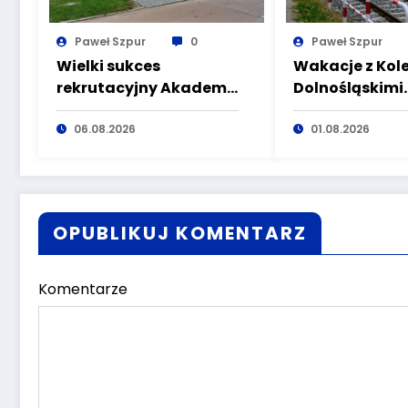
Paweł Szpur
0
Paweł Szpur
Wielki sukces
Wakacje z Kol
rekrutacyjny Akademii
Dolnośląskimi.
Nauk Stosowanych
tylko komfort, 
Angelusa Silesiusa!
06.08.2026
atrakcyjne kie
01.08.2026
Uczelnia bije rekordy,
ale Ty wciąż masz
szansę – weź udział w II
turze naboru!
OPUBLIKUJ KOMENTARZ
Komentarze