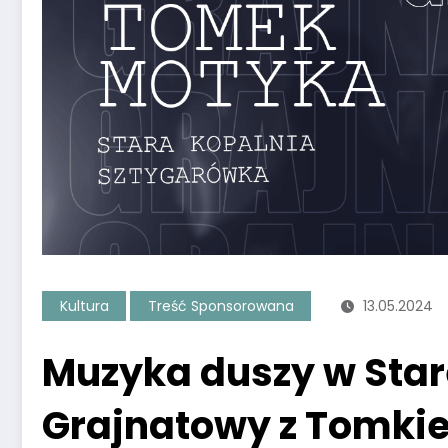
Kultura
Treść Sponsorowana
13.05.2024
Muzyka duszy w Star
Grajnatowy z Tomki