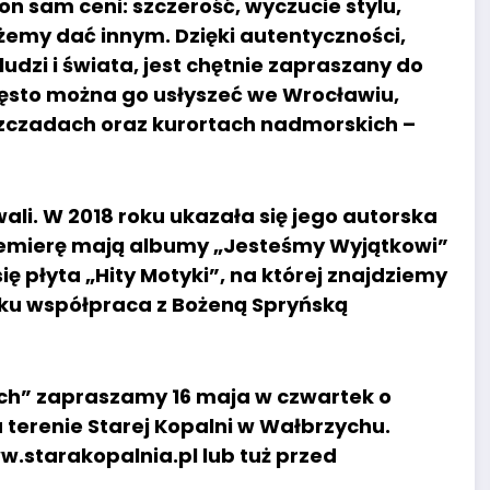
on sam ceni: szczerość, wyczucie stylu,
ożemy dać innym. Dzięki autentyczności,
dzi i świata, jest chętnie zapraszany do
Często można go usłyszeć we Wrocławiu,
szczadach oraz kurortach nadmorskich –
ali. W 2018 roku ukazała się jego autorska
premierę mają albumy „Jesteśmy Wyjątkowi”
ię płyta „Hity Motyki”, na której znajdziemy
oku współpraca z Bożeną Spryńską
ch” zapraszamy 16 maja w czwartek o
 terenie Starej Kopalni w Wałbrzychu.
ww.starakopalnia.pl lub tuż przed