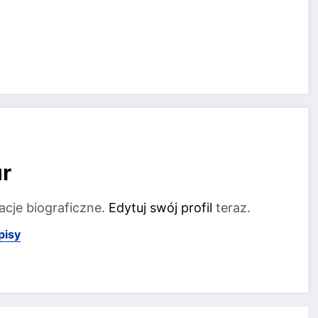
r
acje biograficzne.
Edytuj swój profil
teraz.
pisy