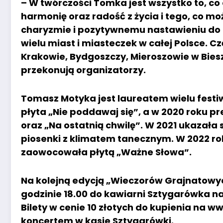
– W twórczości Tomka jest wszystko to, co 
harmonię oraz radość z życia i tego, co m
charyzmie i pozytywnemu nastawieniu do lu
wielu miast i miasteczek w całej Polsce. 
Krakowie, Bydgoszczy, Mieroszowie w Bie
przekonują organizatorzy.
Tomasz Motyka jest laureatem wielu festiw
płyta „Nie poddawaj się”, a w 2020 roku 
oraz „Na ostatnią chwilę”. W 2021 ukazała s
piosenki z klimatem tanecznym. W 2022 r
zaowocowała płytą „Ważne Słowa”.
Na kolejną edycją „Wieczorów Grajnatowy
godzinie 18.00 do kawiarni Sztygarówka na
Bilety w cenie 10 złotych do kupienia na w
koncertem w kasie Sztygarówki.