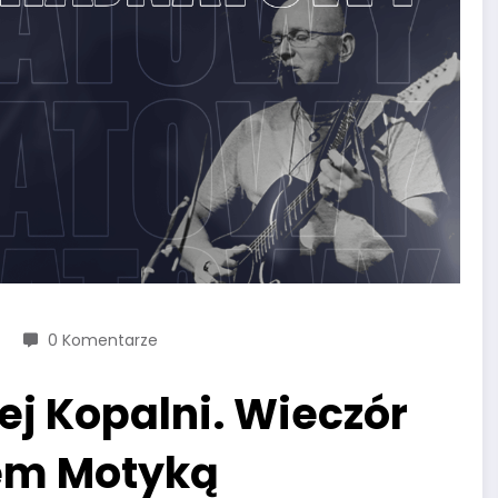
0 Komentarze
ej Kopalni. Wieczór
em Motyką