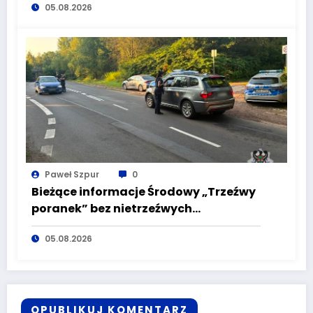
05.08.2026
alkoholu
Paweł Szpur
0
Bieżące informacje Środowy „Trzeźwy
poranek” bez nietrzeźwych
kierujących! To cieszy!
05.08.2026
OPUBLIKUJ KOMENTARZ