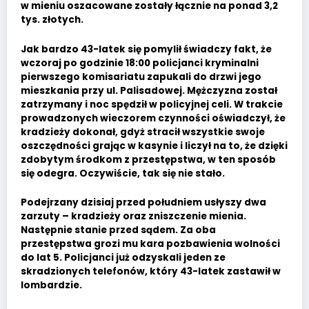
w mieniu oszacowane zostały łącznie na ponad 3,2
tys. złotych.
Jak bardzo 43-latek się pomylił świadczy fakt, że
wczoraj po godzinie 18:00 policjanci kryminalni
pierwszego komisariatu zapukali do drzwi jego
mieszkania przy ul. Palisadowej. Mężczyzna został
zatrzymany i noc spędził w policyjnej celi. W trakcie
prowadzonych wieczorem czynności oświadczył, że
kradzieży dokonał, gdyż stracił wszystkie swoje
oszczędności grając w kasynie i liczył na to, że dzięki
zdobytym środkom z przestępstwa, w ten sposób
się odegra. Oczywiście, tak się nie stało.
Podejrzany dzisiaj przed południem usłyszy dwa
zarzuty – kradzieży oraz zniszczenie mienia.
Następnie stanie przed sądem. Za oba
przestępstwa grozi mu kara pozbawienia wolności
do lat 5. Policjanci już odzyskali jeden ze
skradzionych telefonów, który 43-latek zastawił w
lombardzie.