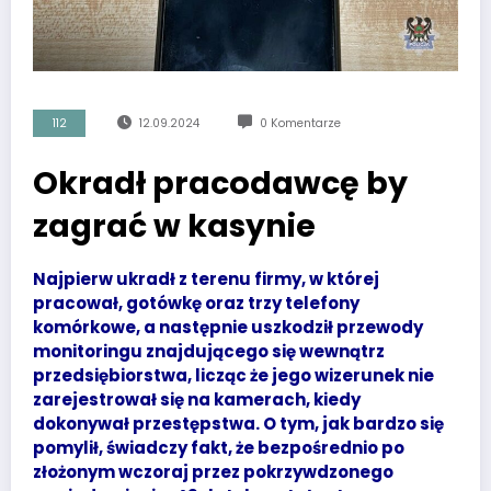
112
12.09.2024
0 Komentarze
Okradł pracodawcę by
zagrać w kasynie
Najpierw ukradł z terenu firmy, w której
pracował, gotówkę oraz trzy telefony
komórkowe, a następnie uszkodził przewody
monitoringu znajdującego się wewnątrz
przedsiębiorstwa, licząc że jego wizerunek nie
zarejestrował się na kamerach, kiedy
dokonywał przestępstwa. O tym, jak bardzo się
pomylił, świadczy fakt, że bezpośrednio po
złożonym wczoraj przez pokrzywdzonego