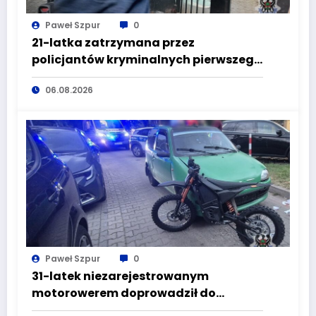
Paweł Szpur
0
21-latka zatrzymana przez
policjantów kryminalnych pierwszego
komisariatu za kradzieże sklepowe
06.08.2026
Paweł Szpur
0
31-latek niezarejestrowanym
motorowerem doprowadził do
wypadku będąc pod wpływem