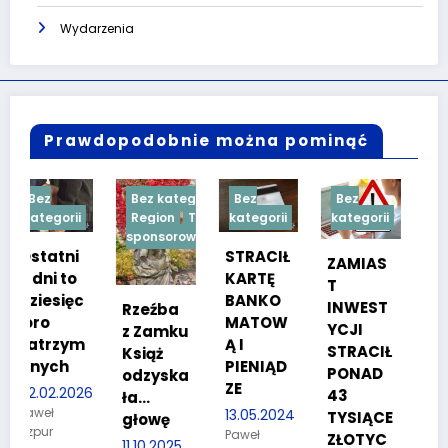
Wydarzenia
Prawdopodobnie można pominąć
Bez kategorii
Bez
Bez
Bez
i
Region
Treść
kategorii
kategorii
kategorii
sponsorowana
STRACIŁ
TESTY
ZAMIAS
KARTĘ
SPRAW
T
c
BANKO
NOŚCIO
INWEST
Rzeźba
MATOW
WE DLA
YCJI
z Zamku
m
Ą I
KANDYD
STRACIŁ
Książ
PIENIĄD
ATÓW
PONAD
odzyska
ZE
DO
26
43
ła…
POLICJI
13.05.2024
TYSIĄCE
głowę
Paweł
27.03.2024
ZŁOTYC
11.10.2025