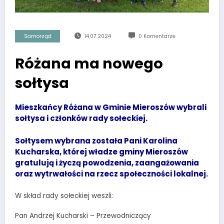
Samorząd
14.07.2024
0 Komentarze
Różana ma nowego
sołtysa
Mieszkańcy Różana w Gminie Mieroszów wybrali
sołtysa i członków rady sołeckiej.
Sołtysem wybrana została Pani Karolina
Kucharska, której władze gminy Mieroszów
gratulują i życzą powodzenia, zaangażowania
oraz wytrwałości na rzecz społeczności lokalnej.
W skład rady sołeckiej weszli:
Pan Andrzej Kucharski – Przewodniczący