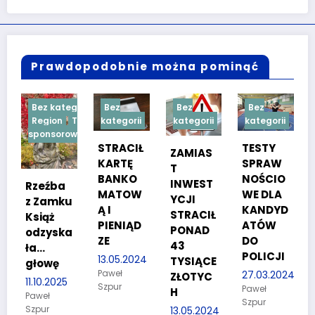
Prawdopodobnie można pominąć
ategorii
Bez
Bez
Bez
Bez
n
Treść
kategorii
kategorii
kategorii
kategorii
orowana
STRACIŁ
TESTY
W ręce
ZAMIAS
KARTĘ
SPRAW
policjan
T
BANKO
NOŚCIO
tów
INWEST
ba
MATOW
WE DLA
wpadło
YCJI
mku
Ą I
KANDYD
dwóch
STRACIŁ
PIENIĄD
ATÓW
poszuki
PONAD
ska
ZE
DO
wanych
43
POLICJI
13.05.2024
08.02.2024
TYSIĄCE
ę
Paweł
Paweł
27.03.2024
ZŁOTYC
025
Szpur
Szpur
Paweł
H
Szpur
13.05.2024