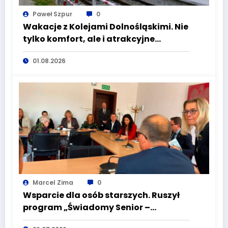
Paweł Szpur
0
Wakacje z Kolejami Dolnośląskimi. Nie
tylko komfort, ale i atrakcyjne
kierunki
01.08.2026
Marcel Zima
0
Wsparcie dla osób starszych. Ruszył
program „Świadomy Senior –
Bezpieczny Senior”