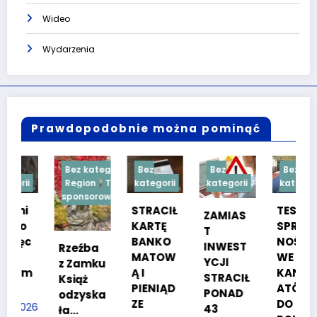
Wideo
Wydarzenia
Prawdopodobnie można pominąć
Bez kategorii
Bez
Bez
Bez
Region
Treść
kategorii
kategorii
kategorii
sponsorowana
STRACIŁ
TESTY
ZAMIAS
KARTĘ
SPRAW
T
BANKO
NOŚCIO
INWEST
Rzeźba
MATOW
WE DLA
YCJI
z Zamku
m
Ą I
KANDYD
STRACIŁ
Książ
PIENIĄD
ATÓW
PONAD
odzyska
ZE
DO
26
43
ła…