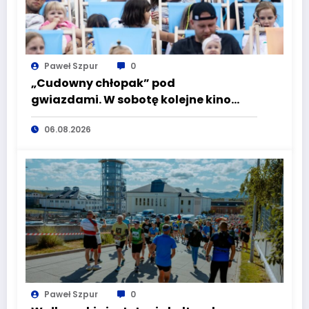
Paweł Szpur
0
„Cudowny chłopak” pod
gwiazdami. W sobotę kolejne kino
plenerowe w Aqua Zdroju
06.08.2026
Paweł Szpur
0