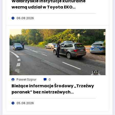
Wałbrzyskie instytucje kulturalne
wezmą udział w Toyota EKO
Półmaraton Wałbrzych
06.08.2026
Paweł Szpur
0
Bieżące informacje Środowy „Trzeźwy
poranek” bez nietrzeźwych
kierujących! To cieszy!
05.08.2026