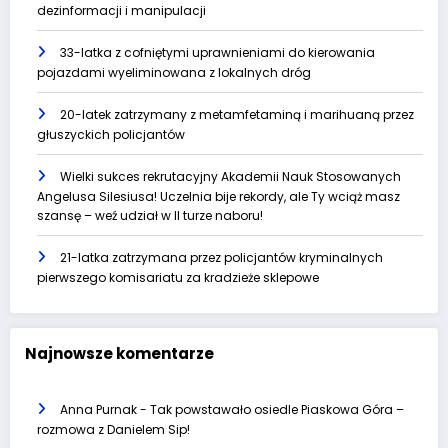
dezinformacji i manipulacji
33-latka z cofniętymi uprawnieniami do kierowania
pojazdami wyeliminowana z lokalnych dróg
20-latek zatrzymany z metamfetaminą i marihuaną przez
głuszyckich policjantów
Wielki sukces rekrutacyjny Akademii Nauk Stosowanych
Angelusa Silesiusa! Uczelnia bije rekordy, ale Ty wciąż masz
szansę – weź udział w II turze naboru!
21-latka zatrzymana przez policjantów kryminalnych
pierwszego komisariatu za kradzieże sklepowe
Najnowsze komentarze
Anna Purnak
-
Tak powstawało osiedle Piaskowa Góra –
rozmowa z Danielem Sip!