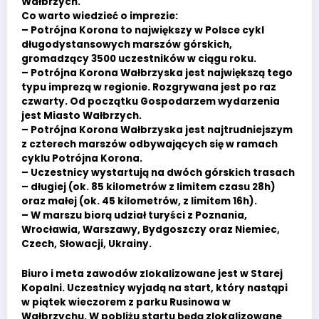
Wałbrzych.
Co warto wiedzieć o imprezie:
– Potrójna Korona to największy w Polsce cykl
długodystansowych marszów górskich,
gromadzący 3500 uczestników w ciągu roku.
– Potrójna Korona Wałbrzyska jest największą tego
typu imprezą w regionie. Rozgrywana jest po raz
czwarty. Od początku Gospodarzem wydarzenia
jest Miasto Wałbrzych.
– Potrójna Korona Wałbrzyska jest najtrudniejszym
z czterech marszów odbywających się w ramach
cyklu Potrójna Korona.
– Uczestnicy wystartują na dwóch górskich trasach
– długiej (ok. 85 kilometrów z limitem czasu 28h)
oraz małej (ok. 45 kilometrów, z limitem 16h).
– W marszu biorą udział turyści z Poznania,
Wrocławia, Warszawy, Bydgoszczy oraz Niemiec,
Czech, Słowacji, Ukrainy.
Biuro i meta zawodów zlokalizowane jest w Starej
Kopalni. Uczestnicy wyjadą na start, który nastąpi
w piątek wieczorem z parku Rusinowa w
Wałbrzychu. W pobliżu startu będą zlokalizowane