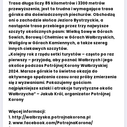
Trasa długa liczy 85 kilometrów i 3300 metrów
przewyższenia, jest to trudna i wymagająca trasa
górska dla doświadczonych piechurów. Obchodzą
oni o zachodzie słońca Jezioro Bystrzyckie, a
następnie trasa przebiega przez trzy najwyższe
szczyty okolicznych pasm: Wielką Sowę w Górach
Sowich, Borową i Chełmiec w Górach Wałbrzyskich,
Waligórę w Górach Kamiennych, a także szereg
innych ciekawych szczytów.
„Kolejny rok z rzędu setki turystów – często po raz
pierwszy – przyjadą, aby poznać Wałbrzych i jego
okolice podczas Potrójnej Korony Wałbrzyskiej
2024. Marsze górskie to świetna okazja do
aktywnego spędzania czasu oraz próby zmierzenia
się z wyzwaniami. Pokazujemy gościom
najpiękniejsze szlaki i atrakcje turystyczne okolic
Wałbrzycha” – Jakub Król, organizator Potrójnej
Korony
Więcej informacji:
1. http://walbrzyska.potrojnakorona.pl
2. www.facebook.com/PotrojnaKorona/