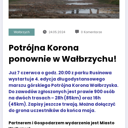
Wałbrzych
24.05.2024
0 Komentarze
Potrójna Korona
ponownie w Wałbrzychu!
Już 7 czerwca o godz. 20:00 z parku Rusinowa
wystartuje 4. edycja długodystansowego
marszu górskiego Potrójna Korona Wałbrzyska.
Do zawodów zgłoszonych jest prawie 900 osób
na dwóch trasach – 28h (85km) oraz 16h
(45km). Zapisy jeszcze trwają. Można dołączyć
do grona uczestników do końca maja.
Partnerem i Gospodarzem wydarzenia jest Miasto