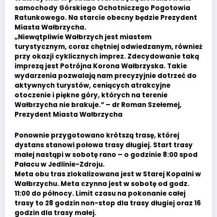
samochody Górskiego Ochotniczego Pogotowia
Ratunkowego. Na starcie obecny będzie Prezydent
Miasta Wałbrzycha.
„Niewątpliwie Wałbrzych jest miastem
turystycznym, coraz chętniej odwiedzanym, również
przy okazji cyklicznych imprez. Zdecydowanie taką
imprezą jest Potrójna Korona Wałbrzyska. Takie
wydarzenia pozwalają nam precyzyjnie dotrzeć do
aktywnych turystów, ceniących atrakcyjne
otoczenie i piękne góry, których na terenie
Wałbrzycha nie brakuje.” – dr Roman Szełemej,
Prezydent Miasta Wałbrzycha
Ponownie przygotowano krótszą trasę, której
dystans stanowi połowa trasy długiej. Start trasy
małej nastąpi w sobotę rano – o godzinie 8:00 spod
Pałacu w Jedlinie-Zdroju.
Meta obu tras zlokalizowana jest w Starej Kopalni w
Wałbrzychu. Meta czynna jest w sobotę od godz.
11:00 do północy. Limit czasu na pokonanie całej
trasy to 28 godzin non-stop dla trasy długiej oraz 16
godzin dla trasy małej.