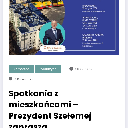
Samorząd
Wałbrzych
28.03.2025
0 Komentarze
Spotkania z
mieszkańcami –
Prezydent Szełemej
zaprasza