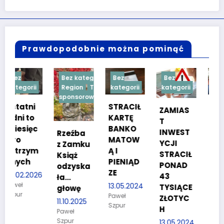
Prawdopodobnie można pominąć
Bez kategorii
Bez
Bez
Bez
ii
Region
Treść
kategorii
kategorii
kategorii
sponsorowana
i
STRACIŁ
TESTY
ZAMIAS
o
KARTĘ
SPRAW
T
ęc
BANKO
NOŚCIO
INWEST
Rzeźba
MATOW
WE DLA
YCJI
z Zamku
ym
Ą I
KANDYD
STRACIŁ
Książ
PIENIĄD
ATÓW
PONAD
odzyska
ZE
DO
026
43
ła…
POLICJI
13.05.2024
TYSIĄCE
głowę
Paweł
27.03.2024
ZŁOTYC
11.10.2025
Szpur
Paweł
H
Paweł
Szpur
Szpur
13.05.2024