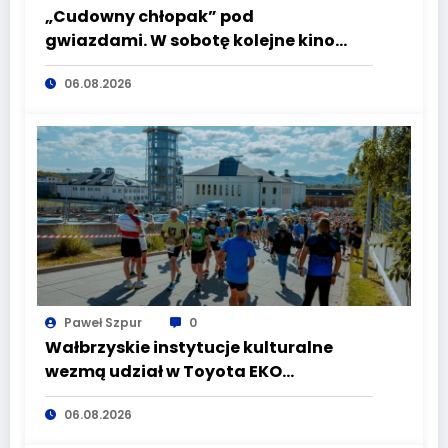
„Cudowny chłopak” pod
gwiazdami. W sobotę kolejne kino
plenerowe w Aqua Zdroju
06.08.2026
Paweł Szpur
0
Wałbrzyskie instytucje kulturalne
wezmą udział w Toyota EKO
Półmaraton Wałbrzych
06.08.2026