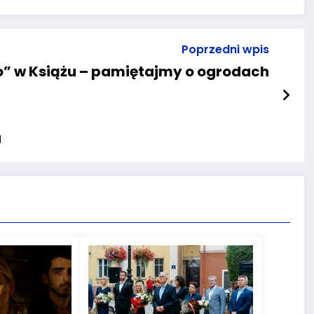
Poprzedni wpis
wo” w Książu – pamiętajmy o ogrodach
u