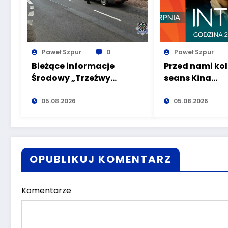
Paweł Szpur
0
Paweł Szpur
Bieżące informacje
Przed nami kol
Środowy „Trzeźwy
seans Kina
poranek” bez
plenerowego 
nietrzeźwych
05.08.2026
ramach Filmo
05.08.2026
kierujących! To cieszy!
Wałbrzycha!
OPUBLIKUJ KOMENTARZ
Komentarze