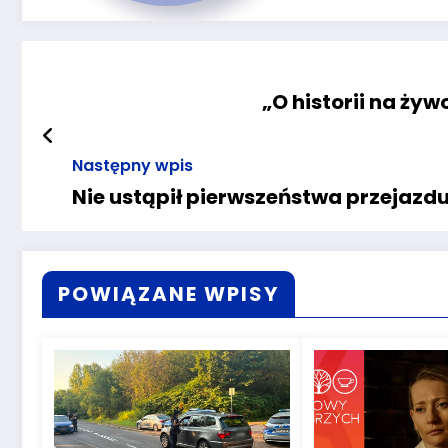
„O historii na ży
Następny wpis
Nie ustąpił pierwszeństwa przejazd
POWIĄZANE WPISY