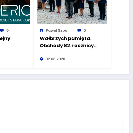
0
Paweł Szpur
0
ejny
Wałbrzych pamięta.
Obchody 82. rocznicy
w
Powstania
wego
Warszawskiego na
02.08.2026
Placu Kościelnym