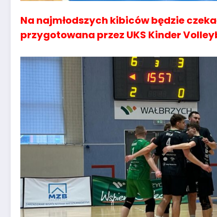
Na najmłodszych kibiców będzie czekać
przygotowana przez UKS Kinder Volleyb