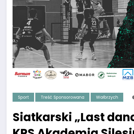
Sport
Treść Sponsorowana
Wałbrzych
Siatkarski „Last dan
KPS Akademia Siles