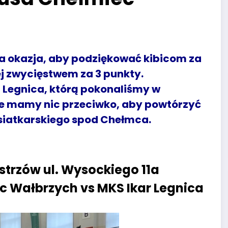
na okazja, aby podziękować kibicom za
ej zwycięstwem za 3 punkty.
 Legnica, którą pokonaliśmy w
Nie mamy nic przeciwko, aby powtórzyć
 siatkarskiego spod Chełmca.
strzów ul. Wysockiego 11a
c Wałbrzych vs MKS Ikar Legnica