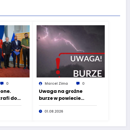
0
Marcel Zima
0
one.
Uwaga na groźne
trafi do
burze w powiecie
tóre
wałbrzyskim
01.08.2026
wo
Dolnego