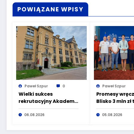
POWIĄZANE WPISY
Paweł Szpur
0
Paweł Szpur
Wielki sukces
Promesy wręcz
rekrutacyjny Akademii
Blisko 3 mln zł 
Nauk Stosowanych
organizacji, k
Angelusa Silesiusa!
06.08.2026
dbają o
05.08.2026
Uczelnia bije rekordy,
bezpieczeńst
ale Ty wciąż masz
mieszkańców 