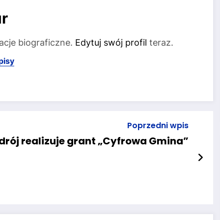
r
acje biograficzne.
Edytuj swój profil
teraz.
pisy
Poprzedni wpis
drój realizuje grant „Cyfrowa Gmina”