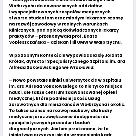
Wałbrzychu do nowoczesnych oddziałów
i wyspecjalizowanych zespołów medycznych
stwarza studentom oraz młodym lekarzom szansę
na rozwój zawodowy w realnych warunkach
klinicznych, pod opieką doświadczonych lekarzy
praktyków – przekonywała prof. Beata
Sobieszczańska – dziekan filii UMW w Wałbrzychu.
W podobnym kontekście wypowiadała się Jolanta
Królak, dyrektor Specjalistycznego Szpitala im. dra
Alfreda Sokołowskiego we Wrocławiu:
– Nowo powstałe kliniki uniwersyteckie w Szpitalu
im. dra Alfreda Sokołowskiego to nie tylko miejsce
nauki, ale także centrum zaawansowanej opieki
medycznej, które podniesie jakość usług
zdrowotnych dla mieszkańców Wałbrzycha i okolic.
To także szansa na rozwój naukowy dla kadry
medycznej oraz zwiększenie dostępności do
specjalistycznych procedur i badań
diagnostycznych. Jestem przekonana, że ta
inicjatywa przyczyni się do wzmocnienia kadr