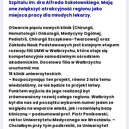
Szpitalu im. dra Alfreda Sokołowskiego. Mają
one zwiększyć atrakcyjność regionu jako
miejsca pracy dla młodych lekarzy.
Otwarcie pięciu nowych klinik (Chirurgii,
Hematologii i Onkologii, Medycyny Ogólnej,
Pediatrii, Chirurgii Szczękowo-Twarzowej) oraz
Zakładu Nauk Podstawowych jest kolejnym etapem
rozwoju filii UMW w Wałbrzychu, która staje się
kompetencyjnie samodzielnym ośrodkiem
akademickim. Docelowo filia w Wałbrzychu
uruchomić ma
15 klinik uniwersyteckich.
– Rozpoczynając ten projekt, równo 2 lata temu
wiedzieliśmy, że nie będzie to projekt łatwy.
Punktem wyjścia do jego realizacji był
zrównoważony rozwój całego regionu. Wałbrzych
był dla nas od początku wyborem numer jeden ze
względu na wsparcie władz, jak i rozwiniętą bazę
kliniczną – podsumował prof. Piotr Ponikowski,
rektor Uniwersytetu Medycznego we Wrocławiu. –
Chciałbym przy tym podkreślić, że Uniwersytet