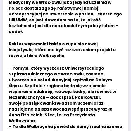
Medyczny we Wrocławiu jako jedyna uczelnia w
Polsce dostała zgodę Państwowej Komisji
Akredytacyjnej na utworzenie Wydziału Lekarskiego
filii UMW, co jest dowodem na to, że jakość
kształcenia jest dla nas absolutnym priorytetem –
dodał.
Rektor wspomniał także o zupełnie nowej
inicjatywie, która ma być rozszerzeniem projektu
rozwoju filii w Wałbrzychu:
– Pomysł, który wyszedł z Uniwersyteckiego
Szpitala Klinicznego we Wrocławiu, zakłada
utworzenie sieci edukacyjnej szpitali na Dolnym
Śląsku. Szpitale z regionu będą się wzajemnie
wspierać w edukacji, rozwoju kadry, ale również w
leczeniu chorych – dodał prof. Ponikowski.
Swoje podziękowania władzom uczelni oraz
nadzieje na dalszą owocną współpracę wyraziła
Anna Elżbieciak-Stec, I z-ca Prezydenta
Wałbrzycha:
– To dla Wałbrzycha powód do dumy i realna szansa