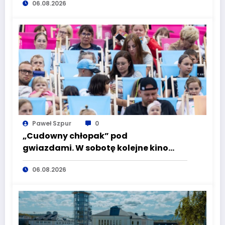
06.08.2026
wciąż masz szansę – weź udział w II
turze naboru!
Paweł Szpur
0
„Cudowny chłopak” pod
gwiazdami. W sobotę kolejne kino
plenerowe w Aqua Zdroju
06.08.2026