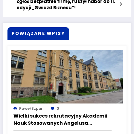
Zgłoś bezpłatnie firmę, ruszył nabór do 11.
edycji „Gwiazd Biznesu”!
POWIĄZANE WPISY
Paweł Szpur
0
Wielki sukces rekrutacyjny Akademii
Nauk Stosowanych Angelusa
Silesiusa! Uczelnia bije rekordy, ale Ty