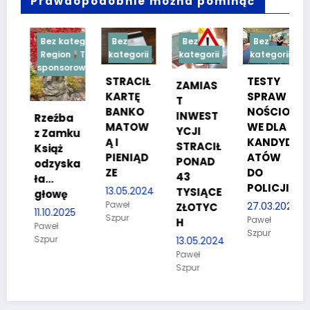
Prawdopodobnie można pominąć
Bez kategorii
Bez
Bez
Bez
Region
Treść
kategorii
kategorii
kategorii
sponsorowana
STRACIŁ
TESTY
ZAMIAS
KARTĘ
SPRAW
T
BANKO
NOŚCIO
INWEST
Rzeźba
MATOW
WE DLA
YCJI
z Zamku
Ą I
KANDYD
STRACIŁ
Książ
PIENIĄD
ATÓW
PONAD
odzyska
ZE
DO
26
43
ła…
POLICJI
13.05.2024
TYSIĄCE
głowę
Paweł
27.03.2024
ZŁOTYC
11.10.2025
Szpur
Paweł
H
Paweł
Szpur
Szpur
13.05.2024
Paweł
Szpur