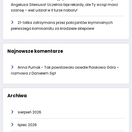
Angelusa Silesiusa! Uczelnia bije rekordy, ale Ty wciąż masz
szansę – weź udział w II turze naboru!
21-latka zatrzymana przez policjantów kryminalnych
pierwszego komisariatu za kradzieże sklepowe
Najnowsze komentarze
Anna Purnak
-
Tak powstawało osiedle Piaskowa Góra –
rozmowa z Danielem Sip!
Archiwa
sierpień 2026
lipiec 2026