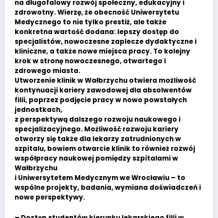
na długofalowy rozwój społeczny, edukacyjny i
zdrowotny. Wierzę, że obecność Uniwersytetu
Medycznego to nie tylko prestiż, ale także
konkretna wartość dodana: lepszy dostęp do
specjalistów, nowoczesne zaplecze dydaktyczne i
kliniczne, a także nowe miejsca pracy. To kolejny
krok w stronę nowoczesnego, otwartego i
zdrowego miasta.
Utworzenie klinik w Wałbrzychu otwiera możliwość
kontynuacji kariery zawodowej dla absolwentów
filii, poprzez podjęcie pracy w nowo powstałych
jednostkach,
z perspektywą dalszego rozwoju naukowego i
specjalizacyjnego. Możliwość rozwoju kariery
otworzy się także dla lekarzy zatrudnionych w
szpitalu, bowiem otwarcie klinik to również rozwój
współpracy naukowej pomiędzy szpitalami w
Wałbrzychu
i Uniwersytetem Medycznym we Wrocławiu – to
wspólne projekty, badania, wymiana doświadczeń i
nowe perspektywy.
– Dostęp studentów kierunku lekarskiego filii w