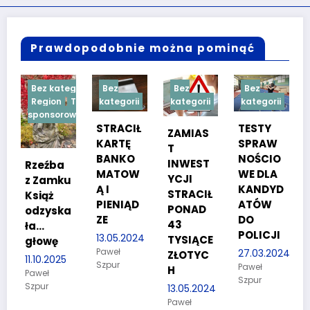
Prawdopodobnie można pominąć
ategorii
Bez
Bez
Bez
Bez
on
Treść
kategorii
kategorii
kategorii
kategorii
sorowana
STRACIŁ
TESTY
W ręce
ZAMIAS
KARTĘ
SPRAW
policjan
T
BANKO
NOŚCIO
tów
INWEST
ba
MATOW
WE DLA
wpadło
YCJI
mku
Ą I
KANDYD
dwóch
STRACIŁ
PIENIĄD
ATÓW
poszuki
PONAD
ska
ZE
DO
wanych
43
POLICJI
13.05.2024
08.02.2024
TYSIĄCE
ę
Paweł
Paweł
27.03.2024
ZŁOTYC
2025
Szpur
Szpur
Paweł
H
Szpur
13.05.2024
Paweł