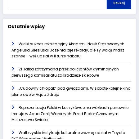
Szukaj
Ostatnie wpisy
Wielki sukces rekrutacyjny Akademii Nauk Stosowanych
Angelusa Silesiusa! Uczelnia bije rekordy, ale Ty wciąż masz
szansę – weź udział w II turze naboru!
21-latka zatrzymana przez policjantów kryminalnych
pierwszego komisariatu za kradzieże sklepowe
„Cudowny chłopak” pod gwiazdami. W sobotę kolejne kino
plenerowe w Aqua Zdroju
Reprezentacja Polski w koszykówce na wózkach ponownie
trenuje w Aqua Zdrój Wałbrzych. Przed Biało-Czerwonymi
Mistrzostwa Świata
Wałbrzyskie instytucje kulturalne wezmą udział w Toyota
EKO Półmaraton Wałbrzych