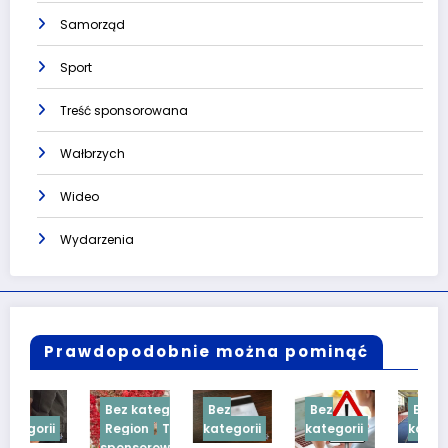
Samorząd
Sport
Treść sponsorowana
Wałbrzych
Wideo
Wydarzenia
Prawdopodobnie można pominąć
Bez kategorii
Bez
Bez
Bez
Region
Treść
kategorii
kategorii
kategorii
sponsorowana