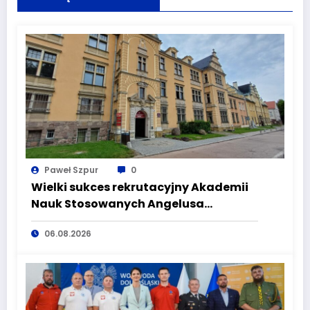
Paweł Szpur
0
Wielki sukces rekrutacyjny Akademii
Nauk Stosowanych Angelusa
Silesiusa! Uczelnia bije rekordy, ale Ty
06.08.2026
wciąż masz szansę – weź udział w II
turze naboru!