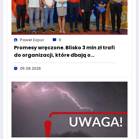
Paweł Szpur
0
Promesy wręczone. Blisko 3 mln zł trafi
do organizacji, które dbają o
bezpieczeństwo mieszkańców
05.08.2026
Dolnego Śląska