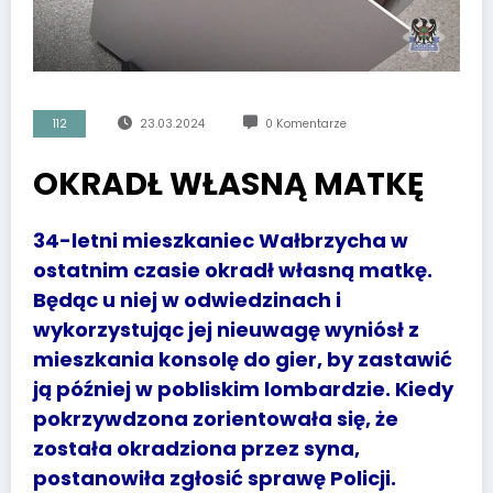
112
23.03.2024
0 Komentarze
OKRADŁ WŁASNĄ MATKĘ
34-letni mieszkaniec Wałbrzycha w
ostatnim czasie okradł własną matkę.
Będąc u niej w odwiedzinach i
wykorzystując jej nieuwagę wyniósł z
mieszkania konsolę do gier, by zastawić
ją później w pobliskim lombardzie. Kiedy
pokrzywdzona zorientowała się, że
została okradziona przez syna,
postanowiła zgłosić sprawę Policji.