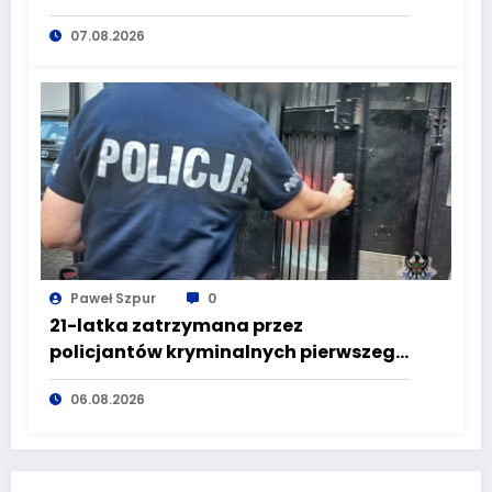
głuszyckich policjantów
07.08.2026
Paweł Szpur
0
21-latka zatrzymana przez
policjantów kryminalnych pierwszego
komisariatu za kradzieże sklepowe
06.08.2026