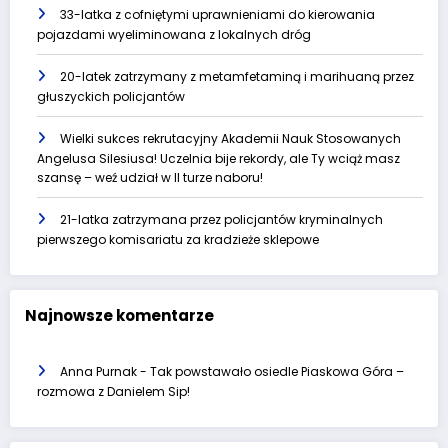
33-latka z cofniętymi uprawnieniami do kierowania
pojazdami wyeliminowana z lokalnych dróg
20-latek zatrzymany z metamfetaminą i marihuaną przez
głuszyckich policjantów
Wielki sukces rekrutacyjny Akademii Nauk Stosowanych
Angelusa Silesiusa! Uczelnia bije rekordy, ale Ty wciąż masz
szansę – weź udział w II turze naboru!
21-latka zatrzymana przez policjantów kryminalnych
pierwszego komisariatu za kradzieże sklepowe
Najnowsze komentarze
Anna Purnak
-
Tak powstawało osiedle Piaskowa Góra –
rozmowa z Danielem Sip!