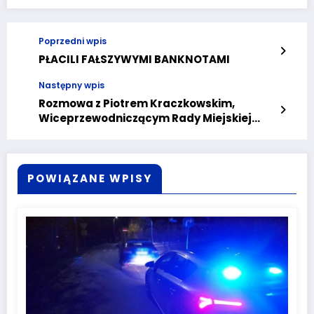
Poprzedni wpis
PŁACILI FAŁSZYWYMI BANKNOTAMI
Następny wpis
Rozmowa z Piotrem Kraczkowskim,
Wiceprzewodniczącym Rady Miejskiej
Wałbrzycha
POWIĄZANE WPISY