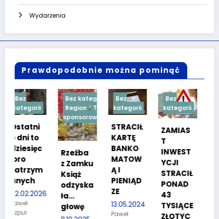
Wydarzenia
Prawdopodobnie można pominąć
Bez kategorii
Bez
Bez
Bez
i
Region
Treść
kategorii
kategorii
kategorii
sponsorowana
i
STRACIŁ
TESTY
ZAMIAS
o
KARTĘ
SPRAW
T
c
BANKO
NOŚCIO
INWEST
Rzeźba
MATOW
WE DLA
YCJI
z Zamku
m
Ą I
KANDYD
STRACIŁ
Książ
PIENIĄD
ATÓW
PONAD
odzyska
ZE
DO
026
43
ła…
POLICJI
13.05.2024
TYSIĄCE
głowę
Paweł
27.03.2024
ZŁOTYC