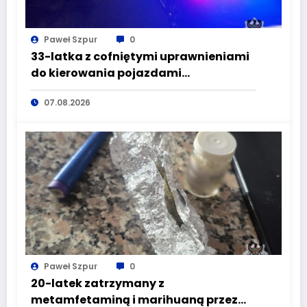
Paweł Szpur
0
33-latka z cofniętymi uprawnieniami
do kierowania pojazdami
wyeliminowana z lokalnych dróg
07.08.2026
Paweł Szpur
0
20-latek zatrzymany z
metamfetaminą i marihuaną przez