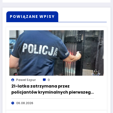
POWIĄZANE WPISY
Paweł Szpur
0
21-latka zatrzymana przez
policjantów kryminalnych pierwszego
komisariatu za kradzieże sklepowe
06.08.2026