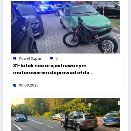
Paweł Szpur
0
31-latek niezarejestrowanym
motorowerem doprowadził do
wypadku będąc pod wpływem
05.08.2026
alkoholu