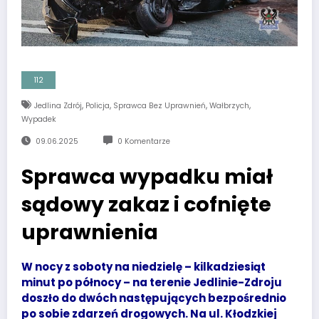
112
,
,
,
,
Jedlina Zdrój
Policja
Sprawca Bez Uprawnień
Wałbrzych
Wypadek
09.06.2025
0 Komentarze
Sprawca wypadku miał
sądowy zakaz i cofnięte
uprawnienia
W nocy z soboty na niedzielę – kilkadziesiąt
minut po północy – na terenie Jedlinie-Zdroju
doszło do dwóch następujących bezpośrednio
po sobie zdarzeń drogowych. Na ul. Kłodzkiej