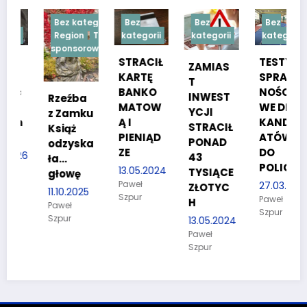
Bez kategorii
Bez
Bez
Bez
Region
Treść
kategorii
kategorii
kategorii
sponsorowana
STRACIŁ
TESTY
ZAMIAS
KARTĘ
SPRAW
T
BANKO
NOŚCIO
INWEST
Rzeźba
MATOW
WE DLA
YCJI
z Zamku
Ą I
KANDYD
STRACIŁ
Książ
PIENIĄD
ATÓW
PONAD
odzyska
ZE
DO
26
43
ła…
POLICJI
13.05.2024
TYSIĄCE
głowę
Paweł
27.03.2024
ZŁOTYC
11.10.2025
Szpur
Paweł
H
Paweł
Szpur
Szpur
13.05.2024
Paweł
Szpur