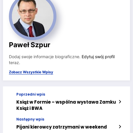
Paweł Szpur
Dodaj swoje informacje biograficzne.
Edytuj swój profil
teraz.
Zobacz Wszystkie Wpisy
Poprzedni wpis
Książ w Formie – wspólna wystawa Zamku
Książ i BWA
Następny wpis
Pijani kierowcy zatrzymani w weekend