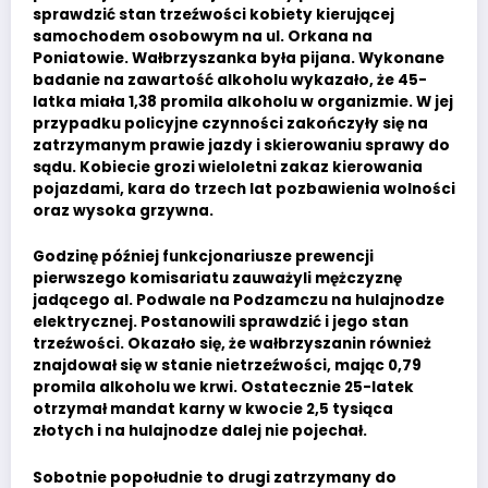
sprawdzić stan trzeźwości kobiety kierującej
samochodem osobowym na ul. Orkana na
Poniatowie. Wałbrzyszanka była pijana. Wykonane
badanie na zawartość alkoholu wykazało, że 45-
latka miała 1,38 promila alkoholu w organizmie. W jej
przypadku policyjne czynności zakończyły się na
zatrzymanym prawie jazdy i skierowaniu sprawy do
sądu. Kobiecie grozi wieloletni zakaz kierowania
pojazdami, kara do trzech lat pozbawienia wolności
oraz wysoka grzywna.
Godzinę później funkcjonariusze prewencji
pierwszego komisariatu zauważyli mężczyznę
jadącego al. Podwale na Podzamczu na hulajnodze
elektrycznej. Postanowili sprawdzić i jego stan
trzeźwości. Okazało się, że wałbrzyszanin również
znajdował się w stanie nietrzeźwości, mając 0,79
promila alkoholu we krwi. Ostatecznie 25-latek
otrzymał mandat karny w kwocie 2,5 tysiąca
złotych i na hulajnodze dalej nie pojechał.
Sobotnie popołudnie to drugi zatrzymany do