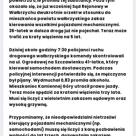
powietrzu 0,18 promila tej substancji. Poza tym
okazało się, że już wcześniej Sąd Rejonowy w
Wałbrzychu dwukrotnie orzekł w stosunku do
mieszkańca powiatu wałbrzyskiego zakaz
kierowania wszelkimi pojazdami mechanicznymi.
36-latek w dalsza drogę już nie pojechał. Teraz może
trafić za kraty więzienia na 5 lat.
Dzisiaj około godziny 7:30 policjanci ruchu
drogowego wałbrzyskiego komendy skontrolowali
na ul. Ogrodowej na Szczawienku 41-latka, który
kierował samochodem dostawczym. Podczas
policyjnej interwencji potwierdziło się, że mężczyzna
był pijany. Wydmuchał 0,83 promila alkoholu.
Mieszkaniec Kamiennej Góry utracił prawo jazdy.
Teraz może spędzić za kratami więzienia trzy lata.
Musi się liczyć z wieloletnim zakazem sądowym oraz
wysoką grzywną.
Przypominamy, że nieodpowiedzialni nietrzeźwi
kierujący pojazdami mechanicznymi (np.
samochodami) muszą się liczyć z karą pozbawienia
wolności do lat trzech, dożywotnim zakazem