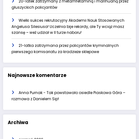
20-latek zatrzymany z metamfetaminą i marihuaną przez
głuszyckich policjantów
Wielki sukces rekrutacyjny Akademii Nauk Stosowanych
Angelusa Silesiusa! Uczelnia bije rekordy, ale Ty wciąż masz
szansę – weź udział w II turze naboru!
21-latka zatrzymana przez policjantów kryminalnych
pierwszego komisariatu za kradzieże sklepowe
Najnowsze komentarze
Anna Purnak
-
Tak powstawało osiedle Piaskowa Góra –
rozmowa z Danielem Sip!
Archiwa