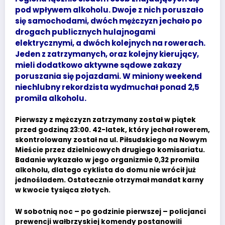
pod wpływem alkoholu. Dwoje z nich poruszało
się samochodami, dwóch mężczyzn jechało po
drogach publicznych hulajnogami
elektrycznymi, a dwóch kolejnych na rowerach.
Jeden z zatrzymanych, oraz kolejny kierujący,
mieli dodatkowo aktywne sądowe zakazy
poruszania się pojazdami. W miniony weekend
niechlubny rekordzista wydmuchał ponad 2,5
promila alkoholu.
Pierwszy z mężczyzn zatrzymany został w piątek
przed godziną 23:00. 42-latek, który jechał rowerem,
skontrolowany został na ul. Piłsudskiego na Nowym
Mieście przez dzielnicowych drugiego komisariatu.
Badanie wykazało w jego organizmie 0,32 promila
alkoholu, dlatego cyklista do domu nie wrócił już
jednośladem. Ostatecznie otrzymał mandat karny
w kwocie tysiąca złotych.
W sobotnią noc – po godzinie pierwszej – policjanci
prewencji wałbrzyskiej komendy postanowili