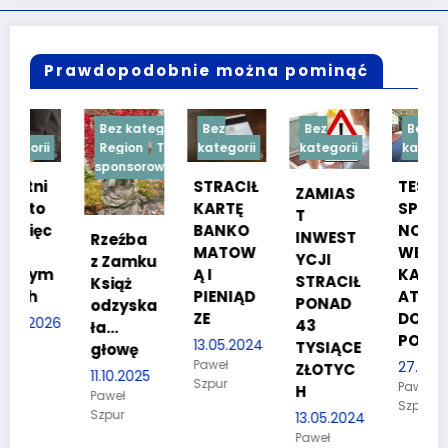
Prawdopodobnie można pominąć
Bez kategorii
Bez
Bez
Bez
Region
Treść
kategorii
kategorii
kategorii
sponsorowana
STRACIŁ
TESTY
ZAMIAS
KARTĘ
SPRAW
T
BANKO
NOŚCIO
INWEST
Rzeźba
MATOW
WE DLA
YCJI
z Zamku
m
Ą I
KANDYD
STRACIŁ
Książ
PIENIĄD
ATÓW
PONAD
odzyska
ZE
DO
26
43
ła…
POLICJI
13.05.2024
TYSIĄCE
głowę
Paweł
27.03.2024
ZŁOTYC
11.10.2025
Szpur
Paweł
H
Paweł
Szpur
Szpur
13.05.2024
Paweł