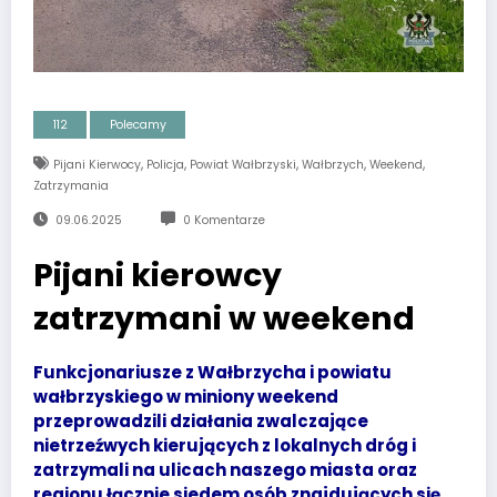
112
Polecamy
,
,
,
,
,
Pijani Kierwocy
Policja
Powiat Wałbrzyski
Wałbrzych
Weekend
Zatrzymania
09.06.2025
0 Komentarze
Pijani kierowcy
zatrzymani w weekend
Funkcjonariusze z Wałbrzycha i powiatu
wałbrzyskiego w miniony weekend
przeprowadzili działania zwalczające
nietrzeźwych kierujących z lokalnych dróg i
zatrzymali na ulicach naszego miasta oraz
regionu łącznie siedem osób znajdujących się