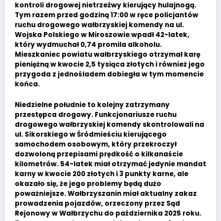
kontroli drogowej nietrzeźwy kierujący hulajnogą.
Tym razem przed godziną 17:00 w ręce policjantów
ruchu drogowego wałbrzyskiej komendy na ul.
Wojska Polskiego w Miroszowie wpadł 42-latek,
który wydmuchał 0,74 promila alkoholu.
Mieszkaniec powiatu wałbrzyskiego otrzymał karę
pieniężną w kwocie 2,5 tysiąca złotych i również jego
przygoda z jednośladem dobiegła w tym momencie
końca.
Niedzielne południe to kolejny zatrzymany
przestępca drogowy. Funkcjonariusze ruchu
drogowego wałbrzyskiej komendy skontrolowali na
ul. Sikorskiego w Śródmieściu kierującego
samochodem osobowym, który przekroczył
dozwoloną przepisami prędkość o kilkanaście
kilometrów. 54-latek miał otrzymać jedynie mandat
karny w kwocie 200 złotych i 3 punkty karne, ale
okazało się, że jego problemy będą dużo
poważniejsze. Wałbrzyszanin miał aktualny zakaz
prowadzenia pojazdów, orzeczony przez Sąd
Rejonowy w Wałbrzychu do października 2025 roku.