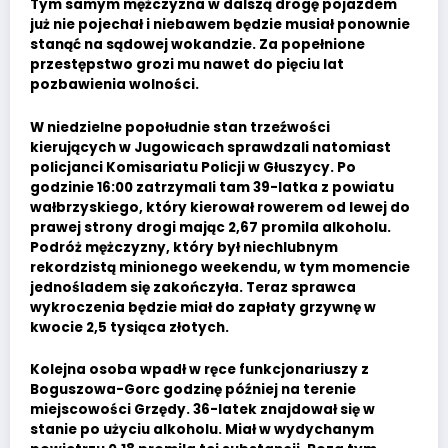
Tym samym mężczyzna w dalszą drogę pojazdem
już nie pojechał i niebawem będzie musiał ponownie
stanąć na sądowej wokandzie. Za popełnione
przestępstwo grozi mu nawet do pięciu lat
pozbawienia wolności.
W niedzielne popołudnie stan trzeźwości
kierujących w Jugowicach sprawdzali natomiast
policjanci Komisariatu Policji w Głuszycy. Po
godzinie 16:00 zatrzymali tam 39-latka z powiatu
wałbrzyskiego, który kierował rowerem od lewej do
prawej strony drogi mając 2,67 promila alkoholu.
Podróż mężczyzny, który był niechlubnym
rekordzistą minionego weekendu, w tym momencie
jednośladem się zakończyła. Teraz sprawca
wykroczenia będzie miał do zapłaty grzywnę w
kwocie 2,5 tysiąca złotych.
Kolejna osoba wpadł w ręce funkcjonariuszy z
Boguszowa-Gorc godzinę później na terenie
miejscowości Grzędy. 36-latek znajdował się w
stanie po użyciu alkoholu. Miał w wydychanym