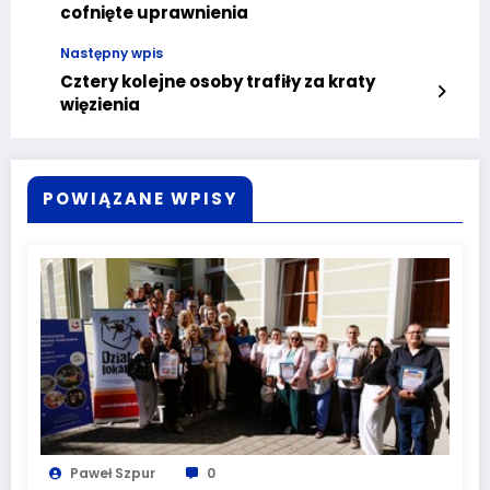
cofnięte uprawnienia
Następny wpis
Cztery kolejne osoby trafiły za kraty
więzienia
POWIĄZANE WPISY
Paweł Szpur
0