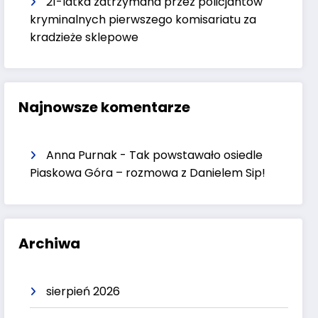
21-latka zatrzymana przez policjantów
kryminalnych pierwszego komisariatu za
kradzieże sklepowe
Najnowsze komentarze
Anna Purnak
-
Tak powstawało osiedle
Piaskowa Góra – rozmowa z Danielem Sip!
Archiwa
sierpień 2026