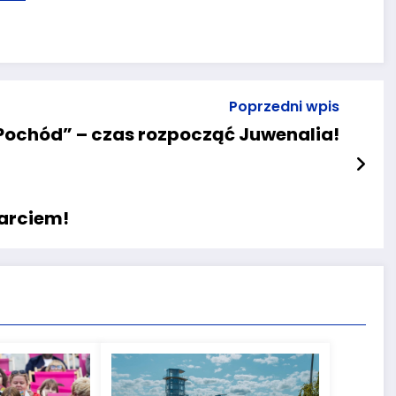
Poprzedni wpis
Pochód” – czas rozpocząć Juwenalia!
warciem!