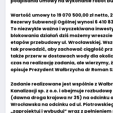
podpisania Umowy na wykonanie robót b
Wartość umowy to 19 070 500,00 zł netto, 2
Rezerwy Subwencji Ogólnej wynosi 6 410 832
To niezwykle ważna i wyczekiwana inwest
blokowania działań dziś możemy wreszcie
etapów przebudowy ul. Wrocławskiej. Wsze
tak prowadzić, aby zachować ciągłość prze
także przerw w dostawach wody dla okoli
czas na realizację zadania, ale wierzymy, 
opisuje Prezydent Wałbrzycha dr Roman S
Zadanie realizowane jest wspólnie z Wał
Kanalizacji sp. z o.o. i obejmuje rozbudow
(dawna droga krajowa nr 35) na odcinku o
Wrocławska na odcinku od ul. Piotrowskie
„zaprojektuj i wybuduj” wraz z pełnieniem