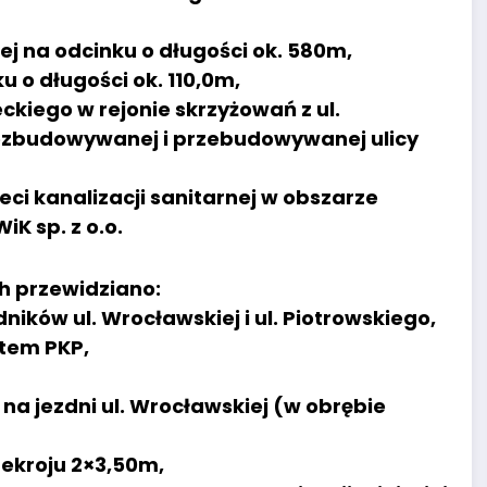
j na odcinku o długości ok. 580m,
 o długości ok. 110,0m,
kiego w rejonie skrzyżowań z ul.
ozbudowywanej i przebudowywanej ulicy
ci kanalizacji sanitarnej w obszarze
K sp. z o.o.
h przewidziano:
ników ul. Wrocławskiej i ul. Piotrowskiego,
ktem PKP,
 jezdni ul. Wrocławskiej (w obrębie
zekroju 2×3,50m,