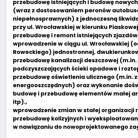
przebudowę istniejących i budowę nowych
(wraz z dostosowaniem peronów autobuso
niepełnosprawnych) z jednoczesną likwida
przy ul. Wrocławskiej w kierunku Piaskowej
przebudowę i remont istniejących zjazdów 
wprowadzenie w ciągu ul. Wrocławskiej (od
Roweckiego) jednostronnej, dwukierunkowe
przebudowę kanalizacji deszczowej (m.in
podczyszczających ścieki opadowe i rozt
przebudowę oświetlenia ulicznego (m.in.
energooszczędnych) oraz wykonanie doświe
budowę i przebudowę elementów małej ar
itp).,
wprowadzenie zmian w stałej organizacji 
przebudowę kolizyjnych i wyeksploatowan
w nawiązaniu do nowoprojektowanego za