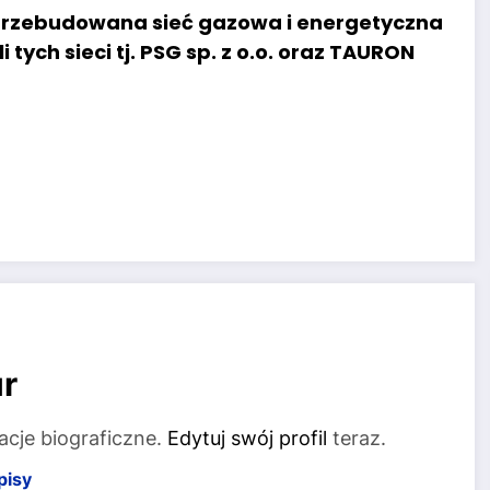
ż przebudowana sieć gazowa i energetyczna
 tych sieci tj. PSG sp. z o.o. oraz TAURON
r
acje biograficzne.
Edytuj swój profil
teraz.
pisy