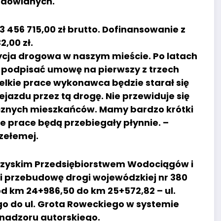
udowlanych.
3 456 715,00 zł brutto. Dofinansowanie z
,00 zł.
ycja drogowa w naszym mieście. Po latach
 podpisać umowę na pierwszy z trzech
lkie prace wykonawca będzie starał się
jazdu przez tą drogę. Nie przewiduje się
cznych mieszkańców. Mamy bardzo krótki
że prace będą przebiegały płynnie. –
zełemej.
brzyskim Przedsiębiorstwem Wodociągów i
ę i przebudowę drogi wojewódzkiej nr 380
d km 24+986,50 do km 25+572,82 – ul.
go do ul. Grota Roweckiego w systemie
 nadzoru autorskiego.