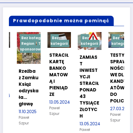
Prawdopodobnie można pominąć
Bez kategorii
Bez
Bez
Bez
Region
Treść
kategorii
kategorii
kategorii
sponsorowana
STRACIŁ
TESTY
ZAMIAS
KARTĘ
SPRAW
T
BANKO
NOŚCIO
INWEST
Rzeźba
MATOW
WE DLA
YCJI
z Zamku
Ą I
KANDYD
STRACIŁ
Książ
PIENIĄD
ATÓW
PONAD
odzyska
ZE
DO
26
43
ła…
POLICJI
13.05.2024
TYSIĄCE
głowę
Paweł
27.03.2024
ZŁOTYC
11.10.2025
Szpur
Paweł
H
Paweł
Szpur
Szpur
13.05.2024
Paweł