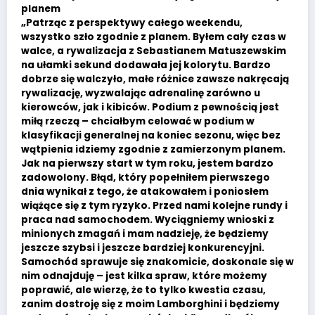
planem
„Patrząc z perspektywy całego weekendu,
wszystko szło zgodnie z planem. Byłem cały czas w
walce, a rywalizacja z Sebastianem Matuszewskim
na ułamki sekund dodawała jej kolorytu. Bardzo
dobrze się walczyło, małe różnice zawsze nakręcają
rywalizację, wyzwalając adrenalinę zarówno u
kierowców, jak i kibiców. Podium z pewnością jest
miłą rzeczą – chciałbym celować w podium w
klasyfikacji generalnej na koniec sezonu, więc bez
wątpienia idziemy zgodnie z zamierzonym planem.
Jak na pierwszy start w tym roku, jestem bardzo
zadowolony. Błąd, który popełniłem pierwszego
dnia wynikał z tego, że atakowałem i poniosłem
wiążące się z tym ryzyko. Przed nami kolejne rundy i
praca nad samochodem. Wyciągniemy wnioski z
minionych zmagań i mam nadzieję, że będziemy
jeszcze szybsi i jeszcze bardziej konkurencyjni.
Samochód sprawuje się znakomicie, doskonale się w
nim odnajduję – jest kilka spraw, które możemy
poprawić, ale wierzę, że to tylko kwestia czasu,
zanim dostroję się z moim Lamborghini i będziemy