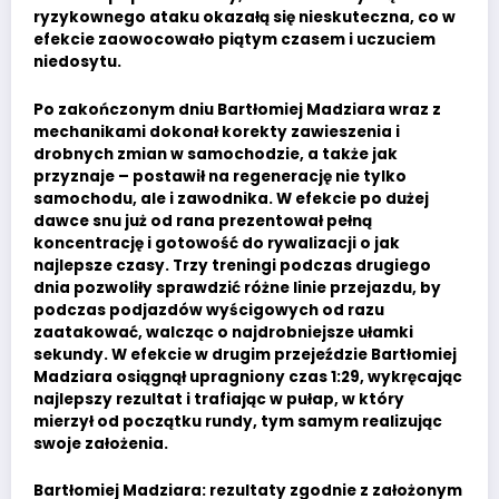
ryzykownego ataku okazałą się nieskuteczna, co w
efekcie zaowocowało piątym czasem i uczuciem
niedosytu.
Po zakończonym dniu Bartłomiej Madziara wraz z
mechanikami dokonał korekty zawieszenia i
drobnych zmian w samochodzie, a także jak
przyznaje – postawił na regenerację nie tylko
samochodu, ale i zawodnika. W efekcie po dużej
dawce snu już od rana prezentował pełną
koncentrację i gotowość do rywalizacji o jak
najlepsze czasy. Trzy treningi podczas drugiego
dnia pozwoliły sprawdzić różne linie przejazdu, by
podczas podjazdów wyścigowych od razu
zaatakować, walcząc o najdrobniejsze ułamki
sekundy. W efekcie w drugim przejeździe Bartłomiej
Madziara osiągnął upragniony czas 1:29, wykręcając
najlepszy rezultat i trafiając w pułap, w który
mierzył od początku rundy, tym samym realizując
swoje założenia.
Bartłomiej Madziara: rezultaty zgodnie z założonym