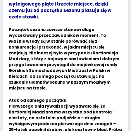
wyścigowego piąte i trzecie miejsce, dzięki
czemu już od początku sezonu plasuje się w
czele stawki.
Początek sezonu zawsze stanowi długo
wyczekiwany przez zawodników moment. To
właśnie wtedy są w stanie porównać się z
konkurencją i przekonać, w jakim miejscu się
znajdują. Nie inaczej było w przypadku Bartłomieja
Madziary, który z bojowym nastawieniem i dobrym
przygotowaniem przystąpił do majówkowej rundy
Górskich Samochodowych Mistrzostw Polski w
Kielcach, od samego początku stawiając na
szukanie ułamków sekund w każdym możliwym
miejscu na trasie.
Atak od samego początku
Pierwszego dnia rywalizacji wydawało się, że
Bartłomiej Madziara ma wszystko pod kontrolą –
niestety, na ostatnim podjeździe – drugim
wyścigowym podczas pierwszego dnia zmagań –
35-latek popełnił drobny, ale kosztowny błąd. Próba