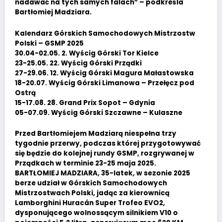
nadawać na tych samych falach” – podkreśla
Bartłomiej Madziara.
Kalendarz Górskich Samochodowych Mistrzostw
Polski – GSMP 2025
30.04-02.05. 2. Wyścig Górski Tor Kielce
23-25.05. 22. Wyścig Górski Prządki
27-29.06. 12. Wyścig Górski Magura Małastowska
18-20.07. Wyścig Górski Limanowa – Przełęcz pod
Ostrą
15-17.08. 28. Grand Prix Sopot – Gdynia
05-07.09. Wyścig Górski Szczawne – Kulaszne
Przed Bartłomiejem Madziarą niespełna trzy
tygodnie przerwy, podczas której przygotowywać
się będzie do kolejnej rundy GSMP, rozgrywanej w
Prządkach w terminie 23-25 maja 2025.
BARTŁOMIEJ MADZIARA, 35-latek, w sezonie 2025
berze udział w Górskich Samochodowych
Mistrzostwach Polski, jadąc za kierownicą
Lamborghini Huracán Super Trofeo EVO2,
dysponującego wolnossącym silnikiem V10 o