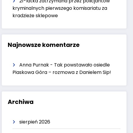
21-latka zatrzymana przez policjantów
kryminalnych pierwszego komisariatu za
kradzieże sklepowe
Najnowsze komentarze
Anna Purnak
-
Tak powstawało osiedle
Piaskowa Góra – rozmowa z Danielem Sip!
Archiwa
sierpień 2026