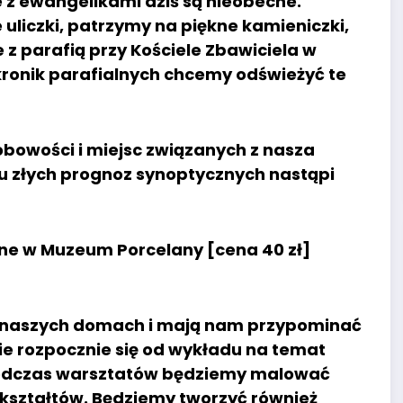
e z ewangelikami dziś są nieobecne.
uliczki, patrzymy na piękne kamieniczki,
 z parafią przy Kościele Zbawiciela w
onik parafialnych chcemy odświeżyć te
obowości i miejsc związanych z nasza
ku złych prognoz synoptycznych nastąpi
wne w Muzeum Porcelany [cena 40 zł]
ę w naszych domach i mają nam przypominać
ie rozpocznie się od wykładu na temat
 podczas warsztatów będziemy malować
 kształtów. Będziemy tworzyć również