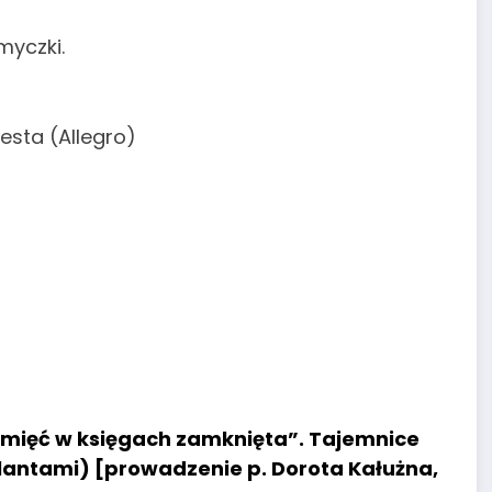
myczki.
pesta (Allegro)
pamięć w księgach zamknięta”. Tajemnice
tlantami) [prowadzenie p. Dorota Kałużna,