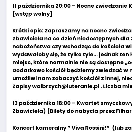
11 października 20:00 – Nocne zwiedzanie K
[wstęp wolny]
Krótki opis: Zapraszamy na nocne zwiedz
Zbawiciela na co dzień niedostępnych dla
nabożeństwa czy wchodząc do kościoła wida
wydawałoby się, że tylko tyle… jednak ten 
miejsc, które normalnie nie są dostępne „o
Dodatkowo kościół będziemy zwiedzać w m
umożliwi nam zobaczyć kościół z innej, nie
Zapisy walbrzych@luteranie.pl . Liczba mi
13 października 18:00 – Kwartet smyczkowy 
Zbawiciela) [Bilety do nabycia przez Filha
Koncert kameralny ” Viva Rossini!” (lub z