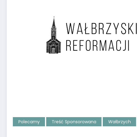
Polecamy
Treść Sponsorowana
Wałbrzych