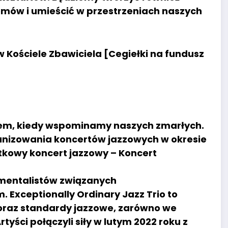
omów i umieścić w przestrzeniach naszych
w Kościele Zbawiciela [Cegiełki na fundusz
asem, kiedy wspominamy naszych zmarłych.
ganizowania koncertów jazzowych w okresie
kowy koncert jazzowy – Koncert
umentalistów związanych
 Exceptionally Ordinary Jazz Trio to
oraz standardy jazzowe, zarówno we
tyści połączyli siły w lutym 2022 roku z