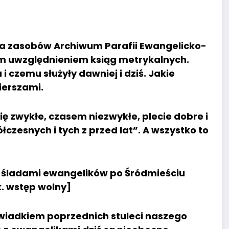
ia zasobów Archiwum Parafii Ewangelicko-
m uwzględnieniem ksiąg metrykalnych.
i czemu służyły dawniej i dziś. Jakie
erszami.
ę zwykłe, czasem niezwykłe, plecie dobre i
łczesnych i tych z przed lat”. A wszystko to
ny śladami ewangelików po Śródmieściu
. wstęp wolny]
świadkiem poprzednich stuleci naszego