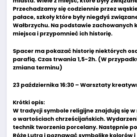
miasta. Wiele z miejsc, które były związan
Przechadzamy się codziennie przez wąskie 
pałace, szkoły które były niegdyś związane
Wałbrzychu. Na podstawie zachowanych kr
miejsca i przypomnieć ich historię.
Spacer ma pokazać historię niektórych os
parafią. Czas trwania 1,5-2h. (W przypad
zmiana terminu)
23 października 16:30 – Warsztaty kreaty
Krótki opis:
W tradycji symbole religijne znajdują si
o wartościach chrześcijańskich. Wydarzen
technik tworzenia porcelany. Następnie
Różę Lutra i poznawać symbolikę kolorów i