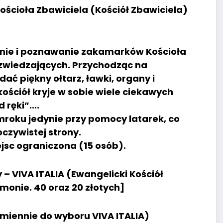
ościoła Zbawiciela (Kościół Zbawiciela)
anie i poznawanie zakamarków Kościoła
 zwiedzających. Przychodząc na
ć piękny ołtarz, ławki, organy i
kościół kryje w sobie wiele ciekawych
d ręki”….
roku jedynie przy pomocy latarek, co
oczywistej strony.
ejsc ograniczona (15 osób).
– VIVA ITALIA (Ewangelicki Kościół
rmonie. 40 oraz 20 złotych]
amiennie do wyboru VIVA ITALIA)