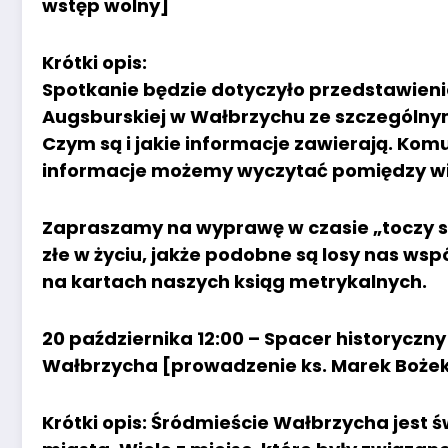
wstęp wolny]
Krótki opis:
Spotkanie będzie dotyczyło przedstawien
Augsburskiej w Wałbrzychu ze szczególny
Czym są i jakie informacje zawierają. Komu 
informacje możemy wyczytać pomiędzy wi
Zapraszamy na wyprawę w czasie „toczy si
złe w życiu, jakże podobne są losy nas wspó
na kartach naszych ksiąg metrykalnych.
20 października 12:00 – Spacer historycz
Wałbrzycha [prowadzenie ks. Marek Bożek
Krótki opis: Śródmieście Wałbrzycha jest 