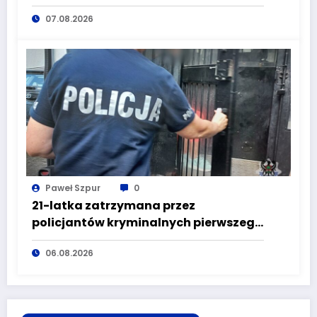
głuszyckich policjantów
07.08.2026
Paweł Szpur
0
21-latka zatrzymana przez
policjantów kryminalnych pierwszego
komisariatu za kradzieże sklepowe
06.08.2026