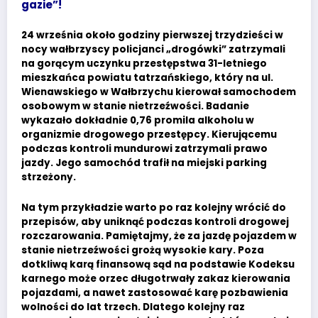
gazie”!
24 września około godziny pierwszej trzydzieści w
nocy wałbrzyscy policjanci „drogówki” zatrzymali
na gorącym uczynku przestępstwa 31-letniego
mieszkańca powiatu tatrzańskiego, który na ul.
Wienawskiego w Wałbrzychu kierował samochodem
osobowym w stanie nietrzeźwości. Badanie
wykazało dokładnie 0,76 promila alkoholu w
organizmie drogowego przestępcy. Kierującemu
podczas kontroli mundurowi zatrzymali prawo
jazdy. Jego samochód trafił na miejski parking
strzeżony.
Na tym przykładzie warto po raz kolejny wrócić do
przepisów, aby uniknąć podczas kontroli drogowej
rozczarowania. Pamiętajmy, że za jazdę pojazdem w
stanie nietrzeźwości grożą wysokie kary. Poza
dotkliwą karą finansową sąd na podstawie Kodeksu
karnego może orzec długotrwały zakaz kierowania
pojazdami, a nawet zastosować karę pozbawienia
wolności do lat trzech. Dlatego kolejny raz