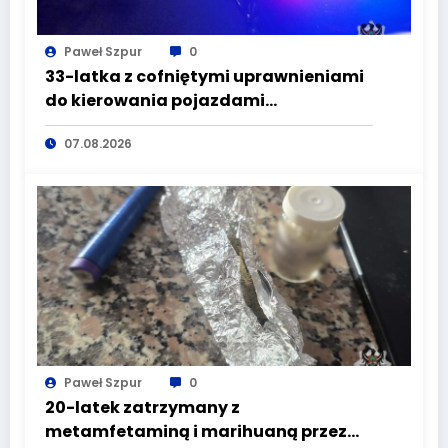
Paweł Szpur
0
33-latka z cofniętymi uprawnieniami
do kierowania pojazdami
wyeliminowana z lokalnych dróg
07.08.2026
Paweł Szpur
0
20-latek zatrzymany z
metamfetaminą i marihuaną przez