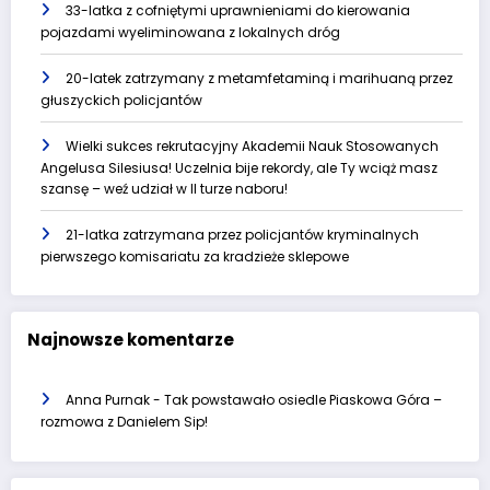
33-latka z cofniętymi uprawnieniami do kierowania
pojazdami wyeliminowana z lokalnych dróg
20-latek zatrzymany z metamfetaminą i marihuaną przez
głuszyckich policjantów
Wielki sukces rekrutacyjny Akademii Nauk Stosowanych
Angelusa Silesiusa! Uczelnia bije rekordy, ale Ty wciąż masz
szansę – weź udział w II turze naboru!
21-latka zatrzymana przez policjantów kryminalnych
pierwszego komisariatu za kradzieże sklepowe
Najnowsze komentarze
Anna Purnak
-
Tak powstawało osiedle Piaskowa Góra –
rozmowa z Danielem Sip!