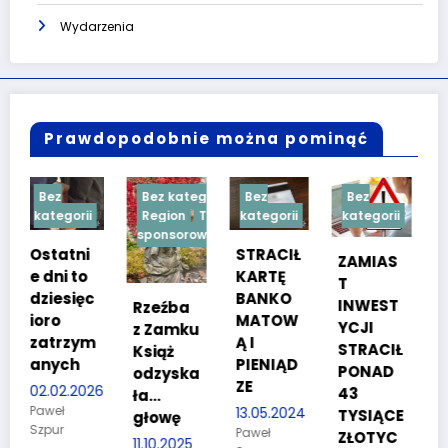
Wydarzenia
Prawdopodobnie można pominąć
Bez kategorii
Bez
Bez
Bez
i
Region
Treść
kategorii
kategorii
kategorii
sponsorowana
i
STRACIŁ
TESTY
ZAMIAS
o
KARTĘ
SPRAW
T
c
BANKO
NOŚCIO
INWEST
Rzeźba
MATOW
WE DLA
YCJI
z Zamku
m
Ą I
KANDYD
STRACIŁ
Książ
PIENIĄD
ATÓW
PONAD
odzyska
ZE
DO
026
43
ła…
POLICJI
13.05.2024
TYSIĄCE
głowę
Paweł
27.03.2024
ZŁOTYC
11.10.2025