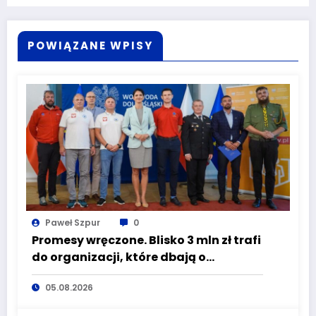
POWIĄZANE WPISY
Paweł Szpur
0
Promesy wręczone. Blisko 3 mln zł trafi
do organizacji, które dbają o
bezpieczeństwo mieszkańców
05.08.2026
Dolnego Śląska