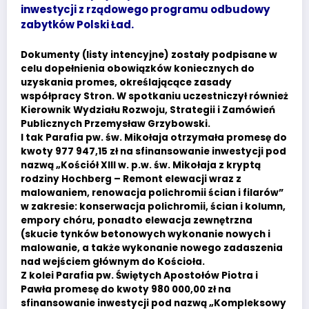
inwestycji z rządowego programu odbudowy
zabytków Polski Ład.
Dokumenty (listy intencyjne) zostały podpisane w
celu dopełnienia obowiązków koniecznych do
uzyskania promes, określającące zasady
współpracy Stron. W spotkaniu uczestniczył również
Kierownik Wydziału Rozwoju, Strategii i Zamówień
Publicznych Przemysław Grzybowski.
I tak Parafia pw. św. Mikołaja otrzymała promesę do
kwoty 977 947,15 zł na sfinansowanie inwestycji pod
nazwą „Kościół XIII w. p.w. św. Mikołaja z kryptą
rodziny Hochberg – Remont elewacji wraz z
malowaniem, renowacja polichromii ścian i filarów”
w zakresie: konserwacja polichromii, ścian i kolumn,
empory chóru, ponadto elewacja zewnętrzna
(skucie tynków betonowych wykonanie nowych i
malowanie, a także wykonanie nowego zadaszenia
nad wejściem głównym do Kościoła.
Z kolei Parafia pw. Świętych Apostołów Piotra i
Pawła promesę do kwoty 980 000,00 zł na
sfinansowanie inwestycji pod nazwą „Kompleksowy