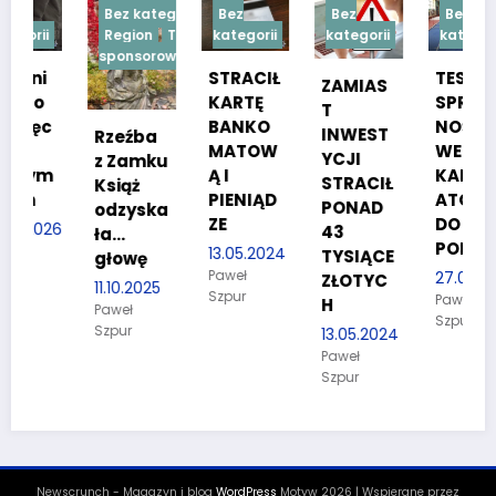
Bez kategorii
Bez
Bez
Bez
Region
Treść
kategorii
kategorii
kategorii
sponsorowana
STRACIŁ
TESTY
ZAMIAS
KARTĘ
SPRAW
T
c
BANKO
NOŚCIO
INWEST
Rzeźba
MATOW
WE DLA
YCJI
z Zamku
m
Ą I
KANDYD
STRACIŁ
Książ
PIENIĄD
ATÓW
PONAD
odzyska
ZE
DO
26
43
ła…
POLICJI
13.05.2024
TYSIĄCE
głowę
Paweł
27.03.2024
ZŁOTYC
11.10.2025
Szpur
Paweł
H
Paweł
Szpur
Szpur
13.05.2024
Paweł
Szpur
Newscrunch - Magazyn i blog
WordPress
Motyw 2026 | Wspierane przez