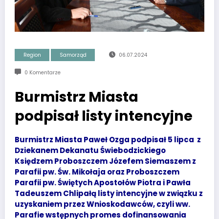
Region
Samorząd
06.07.2024
0 Komentarze
Burmistrz Miasta
podpisał listy intencyjne
Burmistrz Miasta Paweł Ozga podpisał 5 lipca z
Dziekanem Dekanatu Świebodzickiego
Księdzem Proboszczem Józefem Siemaszem z
Parafii pw. Św. Mikołaja oraz Proboszczem
Parafii pw. Świętych Apostołów Piotra i Pawła
Tadeuszem Chlipałą listy intencyjne w związku z
uzyskaniem przez Wnioskodawców, czyli ww.
Parafie wstępnych promes dofinansowania