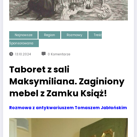
Najnowsze
Region
Rozmowy
Treść
Sponsorowana
13.10.2024
0 Komentarze
Taboret z sali
Maksymiliana. Zaginiony
mebel z Zamku Książ!
Rozmowa z antykwariuszem Tomaszem Jabłońskim