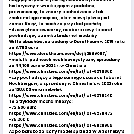
historycznym wynikającym z podobnej
proweniencji, to znaczy pochodzenia z tak
znakomitego miejsca, jakim niewątpliwie jest
zamek Książ, to niech za przykład posłużą:
-dziewiętnastowieczny, neobarokowy taboret
pochodzący z zamku Linderhof siedziby
Wittelsbachów, sprzedany w Dorotheum w 2015 roku
za 8.750 euro
https://www.dorotheum.com/de/l/2899067/
-malutki podnóżek neoklasycystyczny sprzedany
za 44,100 euro w 2022 r. w Christie’s
https://www.christies.com/en/lot/lot-6375860
-czy pochodzący z tego samego czasu co taboret
Hochbergów, a sprzedany w Chriestie’s w 2022 roku
za 138,600 euro mebelek
https://www.christies.com/en/lot/lot-6376240
Te przykłady można mnożyć:
-72,500 euro
https://www.christies.com/en/lot/lot-6278473
-35,300 £
https://www.christies.com/en/lot/lot-5020959
Aż po bardzo zbliżony model sprzedany w Sotheby’s