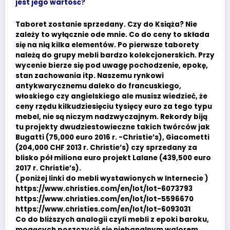
jest jego wartość?
Taboret zostanie sprzedany. Czy do Książa? Nie
zależy to wyłącznie ode mnie. Co do ceny to składa
się na nią kilka elementów. Po pierwsze taborety
należą do grupy mebli bardzo kolekcjonerskich. Przy
wycenie bierze się pod uwagę pochodzenie, epokę,
stan zachowania itp. Naszemu rynkowi
antykwarycznemu daleko do francuskiego,
włoskiego czy angielskiego ale musisz wiedzieć, że
ceny rzędu kilkudziesięciu tysięcy euro za tego typu
mebel, nie są niczym nadzwyczajnym. Rekordy biją
tu projekty dwudziestowieczne takich twórców jak
Bugatti (75,000 euro 2016 r. -Christie’s), Giacometti
(204,000 CHF 2013 r. Christie’s) czy sprzedany za
blisko pół miliona euro projekt Lalane (439,500 euro
2017 r. Christie’s).
( poniżej linki do mebli wystawionych w Internecie )
https://www.christies.com/en/lot/lot-6073793
https://www.christies.com/en/lot/lot-5596670
https://www.christies.com/en/lot/lot-6093031
Co do bliższych analogii czyli mebli z epoki baroku,
mogących poszczycić się niebanalnym walorem