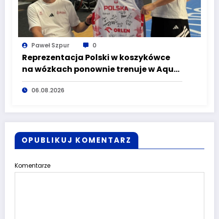
Paweł Szpur
0
Reprezentacja Polski w koszykówce
na wózkach ponownie trenuje w Aqua
Zdrój Wałbrzych. Przed Biało-
06.08.2026
Czerwonymi Mistrzostwa Świata
OPUBLIKUJ KOMENTARZ
Komentarze