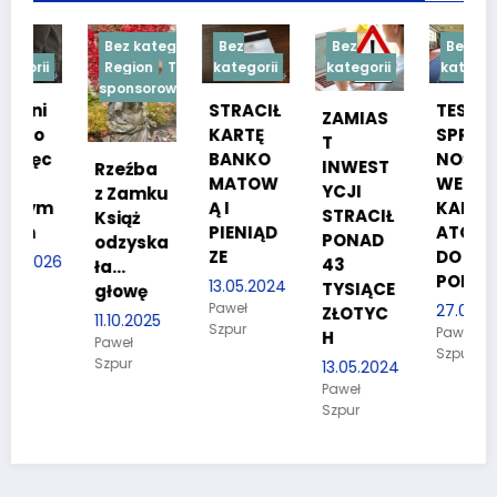
Bez kategorii
Bez
Bez
Bez
Region
Treść
kategorii
kategorii
kategorii
sponsorowana
STRACIŁ
TESTY
ZAMIAS
KARTĘ
SPRAW
T
BANKO
NOŚCIO
INWEST
Rzeźba
MATOW
WE DLA
YCJI
z Zamku
m
Ą I
KANDYD
STRACIŁ
Książ
PIENIĄD
ATÓW
PONAD
odzyska
ZE
DO
26
43
ła…
POLICJI
13.05.2024
TYSIĄCE
głowę
Paweł
27.03.2024
ZŁOTYC
11.10.2025
Szpur
Paweł
H
Paweł
Szpur
Szpur
13.05.2024
Paweł
Szpur