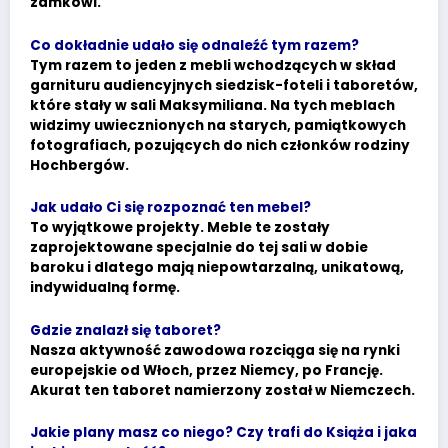
zamkowi.
Co dokładnie udało się odnaleźć tym razem?
Tym razem to jeden z mebli wchodzących w skład
garnituru audiencyjnych siedzisk-foteli i taboretów,
które stały w sali Maksymiliana. Na tych meblach
widzimy uwiecznionych na starych, pamiątkowych
fotografiach, pozujących do nich członków rodziny
Hochbergów.
Jak udało Ci się rozpoznać ten mebel?
To wyjątkowe projekty. Meble te zostały
zaprojektowane specjalnie do tej sali w dobie
baroku i dlatego mają niepowtarzalną, unikatową,
indywidualną formę.
Gdzie znalazł się taboret?
Nasza aktywność zawodowa rozciąga się na rynki
europejskie od Włoch, przez Niemcy, po Francję.
Akurat ten taboret namierzony został w Niemczech.
Jakie plany masz co niego? Czy trafi do Książa i jaka