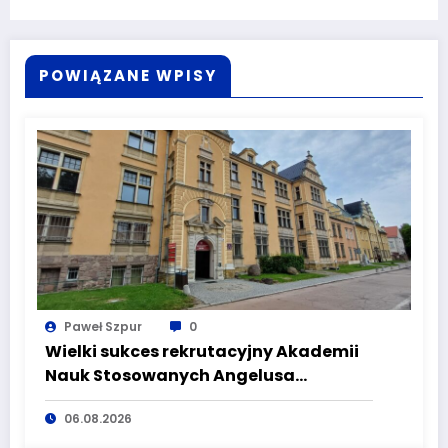
POWIĄZANE WPISY
Paweł Szpur
0
Wielki sukces rekrutacyjny Akademii
Nauk Stosowanych Angelusa
Silesiusa! Uczelnia bije rekordy, ale Ty
06.08.2026
wciąż masz szansę – weź udział w II
turze naboru!