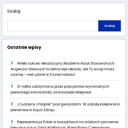
Szukaj
Szukaj
Ostatnie wpisy
Wielki sukces rekrutacyjny Akademii Nauk Stosowanych
Angelusa Silesiusa! Uczelnia bije rekordy, ale Ty wciąż masz
szansę – weź udział w II turze naboru!
21-latka zatrzymana przez policjantów kryminalnych
pierwszego komisariatu za kradzieże sklepowe
„Cudowny chłopak” pod gwiazdami. W sobotę kolejne kino
plenerowe w Aqua Zdroju
Reprezentacja Polski w koszykówce na wózkach ponownie
trenuje w Aqua Zdrój Wałbrzych. Przed Biało-Czerwonymi