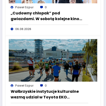
Paweł Szpur
0
„Cudowny chłopak” pod
gwiazdami. W sobotę kolejne kino
plenerowe w Aqua Zdroju
06.08.2026
Paweł Szpur
0
Wałbrzyskie instytucje kulturalne
wezmą udział w Toyota EKO
Półmaraton Wałbrzych