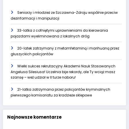
Seniorzy i młodzież ze Szczawna-Zdroju wspólnie przeciw
dezinformacji i manipulacji
33-latka z cofniętymi uprawnieniami do kierowania
pojazdami wyeliminowana z lokalnych dróg
20-latek zatrzymany z metamfetaminą i marihuaną przez
głuszyckich policjantów
Wielki sukces rekrutacyjny Akademii Nauk Stosowanych
Angelusa Silesiusa! Uczelnia bije rekordy, ale Ty wciąż masz
szansę – weź udział w II turze naboru!
21-latka zatrzymana przez policjantów kryminalnych
pierwszego komisariatu za kradzieże sklepowe
Najnowsze komentarze