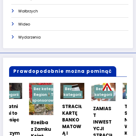
Wałbrzych
Wideo
Wydarzenia
Prawdopodobnie można pominąć
Bez kategorii
Bez
Bez
Bez
Region
Treść
kategorii
kategorii
kategorii
sponsorowana
STRACIŁ
TESTY
ZAMIAS
KARTĘ
SPRAW
T
BANKO
NOŚCIO
INWEST
Rzeźba
MATOW
WE DLA
YCJI
z Zamku
m
Ą I
KANDYD
STRACIŁ
Książ