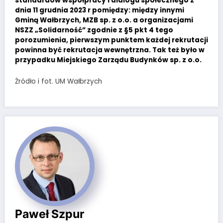
standardów współpracy i dialogu społecznego z
dnia 11 grudnia 2023 r pomiędzy: między innymi
Gminą Wałbrzych, MZB sp. z o.o. a organizacjami
NSZZ „Solidarność” zgodnie z §5 pkt 4 tego
porozumienia, pierwszym punktem każdej rekrutacji
powinna być rekrutacja wewnętrzna. Tak też było w
przypadku Miejskiego Zarządu Budynków sp. z o.o.
Źródło i fot. UM Wałbrzych
Paweł Szpur