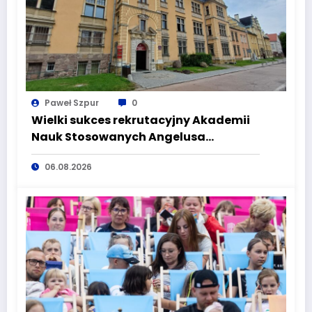
Paweł Szpur
0
Wielki sukces rekrutacyjny Akademii
Nauk Stosowanych Angelusa
Silesiusa! Uczelnia bije rekordy, ale Ty
06.08.2026
wciąż masz szansę – weź udział w II
turze naboru!