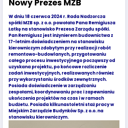
Nowy Prezes MZB
W dniu 18 czerwca 2024 r. Rada Nadzorcza
spółki MZB sp. z o.o. powołała Pana Remigiusza
Łatkę na stanowisko Prezesa Zarządu spółki.
Pan Remigiusz jest inżynierem budownictwa z
17-letnim doświadczeniem na stanowisku
kierowniczym zdobytym przy realizacji robót
remontowo-budowlanych, przygotowaniu
całego procesu inwestycyjnego począwszy od
uzyskana projektu, po końcowe rozliczenie
zadań inwestycyjnych, realizowanych również
przy wykorzystaniu środków zewnętrznych.
Posiada doświadczenie w zarządzaniu
zespołami, koordynowaniu prac i zapewnianiu
ukończenia projektów na czas i w ramach
budżetu. Posiada kilkunastoletni staż pracy w
Miejskim Zarządzie Budynków Sp. z o.o. na
stanowisku kierowniczym.