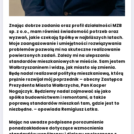
Znając dobrze zadania oraz profil działalności MZB
sp. z o.o., mam również świadomość potrzeb oraz
wyzwań, jakie czekają Spółkę w najbliższych latach.
Moje zaangażowanie i umiejętności rozwiązywania
problemów pozwolą mi na skuteczne realizowanie
powierzonych zadań. Zależy mi na ulepszaniu
standardów mieszkaniowych w mieście. Sam jestem
Wałbrzyszaninem i widzę, jak miasto się zmienia.
Będę nadal realizował politykę mieszkaniową, którą
prężnie rozwijał mój poprzednik – obecny Zastępca
Prezydenta Miasta Wałbrzycha, Pan Kacper
Nogajczyk. Będziemy nadal zajmować się jako
spółka budownictwem i remontami, a także
poprawą standardów mieszkań tam, gdzie jest to
niezbędne. – opowiada Remigiusz Łatka.
Mając na uwadze podpisane porozumienie
ponadzakładowe dotyczące wzmocnienia