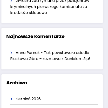
21-latka zatrzymana przez policjantów
kryminalnych pierwszego komisariatu za
kradzieże sklepowe
Najnowsze komentarze
Anna Purnak
-
Tak powstawało osiedle
Piaskowa Góra – rozmowa z Danielem Sip!
Archiwa
sierpień 2026