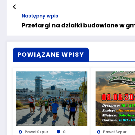
Następny wpis
Przetargi na działki budowlane w g
POWIĄZANE WPISY
Paweł Szpur
0
Paweł Szpur