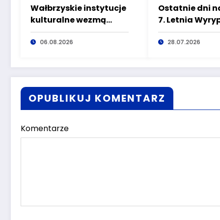
Wałbrzyskie instytucje
Ostatnie dni n
kulturalne wezmą
7. Letnia Wyry
udział w Toyota EKO
Suchych już 8 s
Półmaraton Wałbrzych
06.08.2026
Świętuj jubileu
28.07.2026
Mieroszowa na
OPUBLIKUJ KOMENTARZ
Komentarze