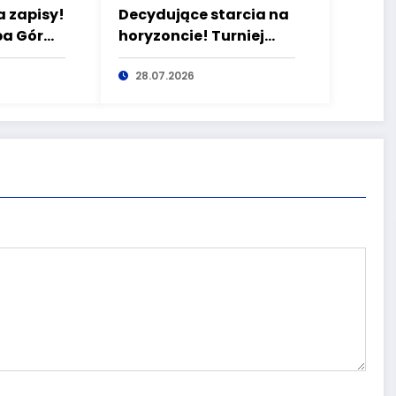
a zapisy!
Decydujące starcia na
pa Gór
horyzoncie! Turniej
ierpnia.
Drużyn Podwórkowych
sz
zmierza do finału
28.07.2026
 szlaku