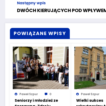
Następny wpis
DWÓCH KIERUJĄCYCH POD WPŁYWE
POWIĄZANE WPISY
Paweł Szpur
0
Paweł Szpur
Seniorzy i młodzież ze
Wielki sukces