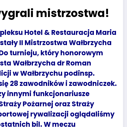
wygrali mistrzostwa!
pleksu Hotel & Restauracja Maria
tały II Mistrzostwa Wałbrzycha
Do turnieju, który honorowym
asta Wałbrzycha dr Roman
licji w Wałbrzychu podinsp.
 się 28 zawodników i zawodniczek.
y innymi funkcjonariusze
Straży Pożarnej oraz Straży
portowej rywalizacji oglądaliśmy
statnich bil. W meczu