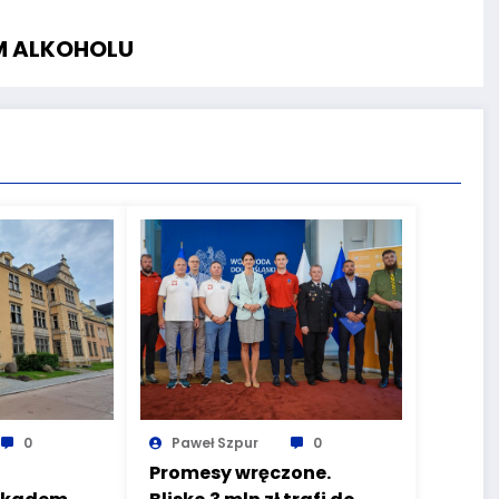
M ALKOHOLU
0
Paweł Szpur
0
Promesy wręczone.