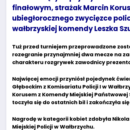
finałowym, strażak Marcin Kor
ubiegłorocznego zwycięzce pol
wałbrzyskiej komendy Leszka Szu
Tuż przed turniejem przeprowadzone zost
rozegranie przynajmniej dwa mecze na z
charakteru rozgrywek zawodnicy prezento
Najwięcej emocji przyniósł pojedynek ćw
Głębockim z Komisariatu Policji I w Wałbr
Korusem z Komendy Miejskiej Państwowej 
toczyła się do ostatnich bil i zakończyła si
Nagrodę w kategorii kobiet zdobyła Nikol
Miejskiej Policji w Wałbrzychu.