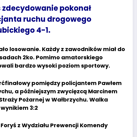
us zdecydowanie pokonał
icjanta ruchu drogowego
bickiego 4-1.
ało losowanie. Każdy z zawodników miał do
asadach 2ko. Pomimo amatorskiego
wali bardzo wysoki poziom sportowy.
ierćfinałowy pomiędzy policjantem Pawłem
zychu, a późniejszym zwycięzcą Marcinem
Straży Pożarnej w Wałbrzychu. Walka
ę wynikiem 3:2
a Foryś z Wydziału Prewencji Komendy