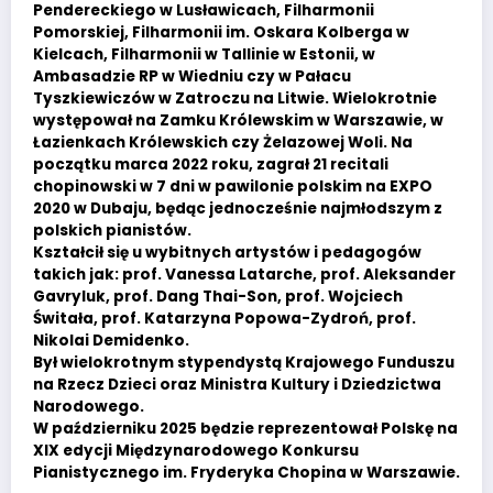
Pendereckiego w Lusławicach, Filharmonii
Pomorskiej, Filharmonii im. Oskara Kolberga w
Kielcach, Filharmonii w Tallinie w Estonii, w
Ambasadzie RP w Wiedniu czy w Pałacu
Tyszkiewiczów w Zatroczu na Litwie. Wielokrotnie
występował na Zamku Królewskim w Warszawie, w
Łazienkach Królewskich czy Żelazowej Woli. Na
początku marca 2022 roku, zagrał 21 recitali
chopinowski w 7 dni w pawilonie polskim na EXPO
2020 w Dubaju, będąc jednocześnie najmłodszym z
polskich pianistów.
Kształcił się u wybitnych artystów i pedagogów
takich jak: prof. Vanessa Latarche, prof. Aleksander
Gavryluk, prof. Dang Thai-Son, prof. Wojciech
Świtała, prof. Katarzyna Popowa-Zydroń, prof.
Nikolai Demidenko.
Był wielokrotnym stypendystą Krajowego Funduszu
na Rzecz Dzieci oraz Ministra Kultury i Dziedzictwa
Narodowego.
W październiku 2025 będzie reprezentował Polskę na
XIX edycji Międzynarodowego Konkursu
Pianistycznego im. Fryderyka Chopina w Warszawie.