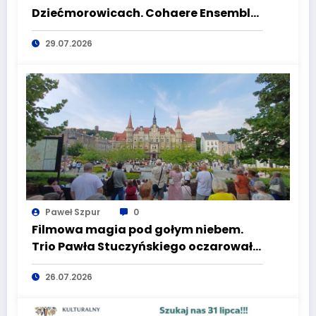
Dziećmorowicach. Cohaere Ensemble
zachwycił publiczność
29.07.2026
Paweł Szpur
0
Filmowa magia pod gołym niebem.
Trio Pawła Stuczyńskiego oczarowało
Plac Magistracki!
26.07.2026