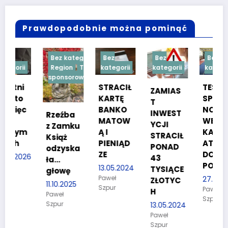
Prawdopodobnie można pominąć
Bez kategorii
Bez
Bez
Bez
Region
Treść
kategorii
kategorii
kategorii
sponsorowana
STRACIŁ
TESTY
ZAMIAS
KARTĘ
SPRAW
T
c
BANKO
NOŚCIO
INWEST
Rzeźba
MATOW
WE DLA
YCJI
z Zamku
m
Ą I
KANDYD
STRACIŁ
Książ
PIENIĄD
ATÓW
PONAD
odzyska
ZE
DO
26
43
ła…
POLICJI
13.05.2024
TYSIĄCE
głowę
Paweł
27.03.2024
ZŁOTYC
11.10.2025
Szpur
Paweł
H
Paweł
Szpur
Szpur
13.05.2024
Paweł
Szpur