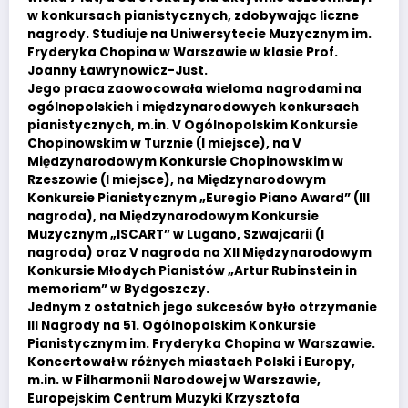
w konkursach pianistycznych, zdobywając liczne
nagrody. Studiuje na Uniwersytecie Muzycznym im.
Fryderyka Chopina w Warszawie w klasie Prof.
Joanny Ławrynowicz-Just.
Jego praca zaowocowała wieloma nagrodami na
ogólnopolskich i międzynarodowych konkursach
pianistycznych, m.in. V Ogólnopolskim Konkursie
Chopinowskim w Turznie (I miejsce), na V
Międzynarodowym Konkursie Chopinowskim w
Rzeszowie (I miejsce), na Międzynarodowym
Konkursie Pianistycznym „Euregio Piano Award” (III
nagroda), na Międzynarodowym Konkursie
Muzycznym „ISCART” w Lugano, Szwajcarii (I
nagroda) oraz V nagroda na XII Międzynarodowym
Konkursie Młodych Pianistów „Artur Rubinstein in
memoriam” w Bydgoszczy.
Jednym z ostatnich jego sukcesów było otrzymanie
III Nagrody na 51. Ogólnopolskim Konkursie
Pianistycznym im. Fryderyka Chopina w Warszawie.
Koncertował w różnych miastach Polski i Europy,
m.in. w Filharmonii Narodowej w Warszawie,
Europejskim Centrum Muzyki Krzysztofa