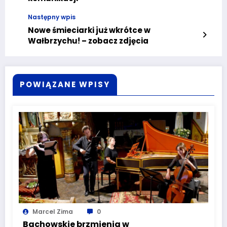
Następny wpis
Nowe śmieciarki już wkrótce w
Wałbrzychu! – zobacz zdjęcia
POWIĄZANE WPISY
Marcel Zima
0
Bachowskie brzmienia w