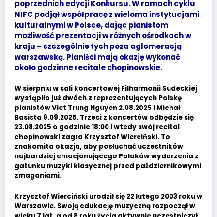
poprzednich edycji Konkursu. W ramach cyklu
NIFC podjął współpracę z wieloma instytucjami
kulturalnymi w Polsce, dając pianistom
możliwość prezentacji w różnych ośrodkach w
kraju – szczególnie tych poza aglomeracją
warszawską. Pianiści mają okazję wykonać
około godzinne recitale chopinowskie.
W sierpniu w sali koncertowej Filharmonii Sudeckiej
wystąpiło już dwóch z reprezentujących Polskę
pianistów Viet Trung Nguyen 2.08.2025 i Michał
Basista 9.09.2025. Trzeci z koncertów odbędzie się
23.08.2025 o godzinie 18:00 i wtedy swój recital
chopinowski zagra Krzysztof Wierciński. To
znakomita okazja, aby posłuchać uczestników
najbardziej emocjonującego Polaków wydarzenia z
gatunku muzyki klasycznej przed październikowymi
zmaganiami.
Krzysztof Wierciński urodził się 22 lutego 2003 roku w
Warszawie. Swoją edukację muzyczną rozpoczął w
wieku 7 lat, a od 8 roku życia aktywnie uczestniczył