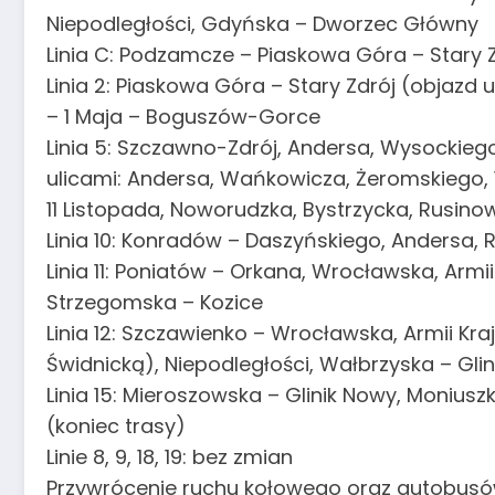
Niepodległości, Gdyńska – Dworzec Główny
Linia C: Podzamcze – Piaskowa Góra – Stary Z
Linia 2: Piaskowa Góra – Stary Zdrój (objazd 
– 1 Maja – Boguszów-Gorce
Linia 5: Szczawno-Zdrój, Andersa, Wysockieg
ulicami: Andersa, Wańkowicza, Żeromskiego, 
11 Listopada, Noworudzka, Bystrzycka, Rusino
Linia 10: Konradów – Daszyńskiego, Andersa, 
Linia 11: Poniatów – Orkana, Wrocławska, Armii 
Strzegomska – Kozice
Linia 12: Szczawienko – Wrocławska, Armii Krajo
Świdnicką), Niepodległości, Wałbrzyska – Glin
Linia 15: Mieroszowska – Glinik Nowy, Moniuszk
(koniec trasy)
Linie 8, 9, 18, 19: bez zmian
Przywrócenie ruchu kołowego oraz autobusó