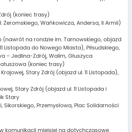
drój (koniec trasy)
ul. Żeromskiego, Wańkowicza, Andersa, II Armii)
o (nawrót na rondzie im. Tarnowskiego, objazd
11 Listopada do Nowego Miasta), Piłsudskiego,
wa – Jedlina-Zdrój, Walim, Głuszyca
Ratuszowa (koniec trasy)
Krajowej, Stary Zdrój (objazd ul. 11 Listopada),
wej, Stary Zdrój (objazd ul. 11 Listopada i
ik Stary
i, Sikorskiego, Przemysłowa, Plac Solidarności
w komunikacji miejsiej na dotychczasowe