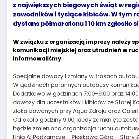
z największych biegowych świąt w regio
zawodników i tysiące kibiców. W tym ro
dystans półmaratonu i 10 km zgłosiło s
W związku z organizacją imprezy należy s
komunikacji miejskiej oraz utrudnień w ru
informowaliśmy.
Specjalne dowozy i zmiany w trasach autob
W godzinach porannych autobusy komunikacji
Dodatkowo w godzinach 7:00–9:00 oraz 14:00
dowozy dla uczestników i kibiców ze Starej 
zlokalizowanych przy Aqua Zdroju oraz Galerii 
Od około godziny 9:00, kiedy zamknięte zost
będzie zmieniona organizacja ruchu autobus
Linia A: Podzamcze – Piaskowa Góra – Stary Zdr