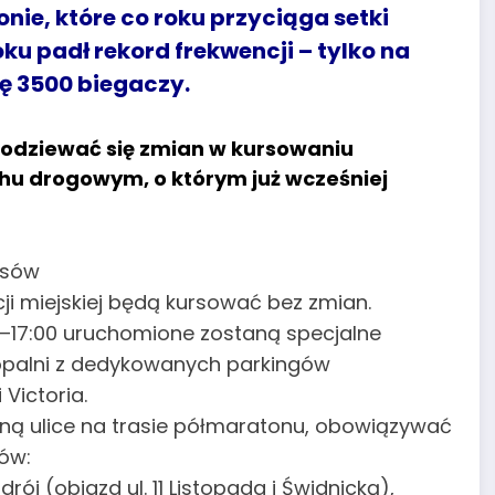
nie, które co roku przyciąga setki
ku padł rekord frekwencji – tylko na
ię 3500 biegaczy.
podziewać się zmian w kursowaniu
chu drogowym, o którym już wcześniej
usów
 miejskiej będą kursować bez zmian.
–17:00 uruchomione zostaną specjalne
Kopalni z dedykowanych parkingów
Victoria.
aną ulice na trasie półmaratonu, obowiązywać
ów:
ój (objazd ul. 11 Listopada i Świdnicką),