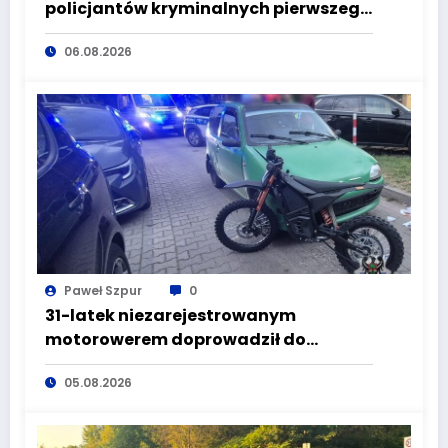
policjantów kryminalnych pierwszego
komisariatu za kradzieże sklepowe
06.08.2026
Paweł Szpur
0
31-latek niezarejestrowanym
motorowerem doprowadził do
wypadku będąc pod wpływem
05.08.2026
alkoholu