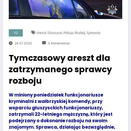
,
,
,
,
112
Areszt
Głuszyca
Policja
Rozbój
Sprawca
26.07.2025
0 Komentarze
Tymczasowy areszt dla
zatrzymanego sprawcy
rozboju
W miniony poniedziałek funkcjonariusze
kryminalni z wałbrzyskiej komendy, przy
wsparciu głuszysckich funkcjonariuszy,
zatrzymali 22-letniego mężczyznę, który jest
podejrzany o dokonanie rozboju na swoim
znajomym. Sprawca, działając bezwzględnie,