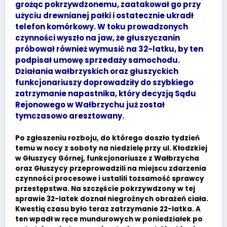
grożąc pokrzywdzonemu, zaatakował go przy
użyciu drewnianej pałki i ostatecznie ukradł
telefon komórkowy. W toku prowadzonych
czynności wyszło na jaw, że głuszyczanin
próbował również wymusić na 32-latku, by ten
podpisał umowę sprzedaży samochodu.
Działania wałbrzyskich oraz głuszyckich
funkcjonariuszy doprowadziły do szybkiego
zatrzymanie napastnika, który decyzją Sądu
Rejonowego w Wałbrzychu już został
tymczasowo aresztowany.
Po zgłoszeniu rozboju, do którego doszło tydzień
temu w nocy z soboty na niedzielę przy ul. Kłodzkiej
w Głuszycy Górnej, funkcjonariusze z Wałbrzycha
oraz Głuszycy przeprowadzili na miejscu zdarzenia
czynności procesowe i ustalili tożsamość sprawcy
przestępstwa. Na szczęście pokrzywdzony w tej
sprawie 32-latek doznał niegroźnych obrażeń ciała.
Kwestią czasu było teraz zatrzymanie 22-latka. A
ten wpadł w ręce mundurowych w poniedziałek po