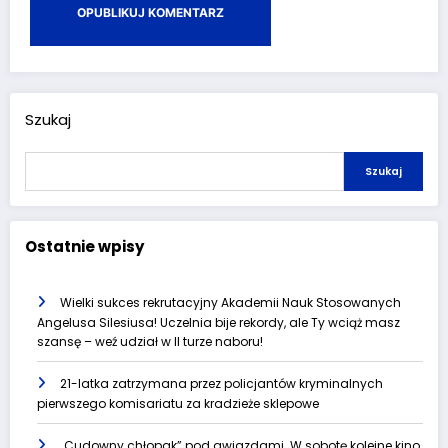
Szukaj
Szukaj
Ostatnie wpisy
Wielki sukces rekrutacyjny Akademii Nauk Stosowanych
Angelusa Silesiusa! Uczelnia bije rekordy, ale Ty wciąż masz
szansę – weź udział w II turze naboru!
21-latka zatrzymana przez policjantów kryminalnych
pierwszego komisariatu za kradzieże sklepowe
„Cudowny chłopak” pod gwiazdami. W sobotę kolejne kino