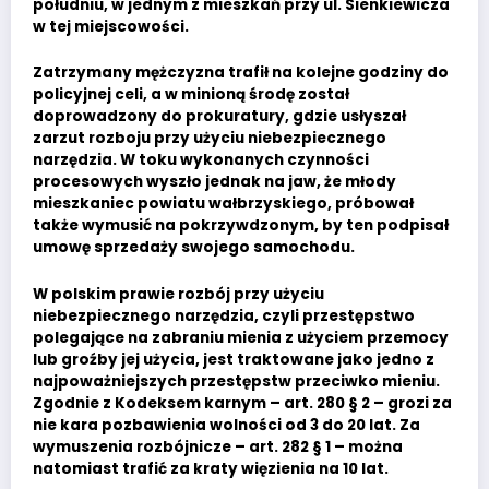
południu, w jednym z mieszkań przy ul. Sienkiewicza
w tej miejscowości.
Zatrzymany mężczyzna trafił na kolejne godziny do
policyjnej celi, a w minioną środę został
doprowadzony do prokuratury, gdzie usłyszał
zarzut rozboju przy użyciu niebezpiecznego
narzędzia. W toku wykonanych czynności
procesowych wyszło jednak na jaw, że młody
mieszkaniec powiatu wałbrzyskiego, próbował
także wymusić na pokrzywdzonym, by ten podpisał
umowę sprzedaży swojego samochodu.
W polskim prawie rozbój przy użyciu
niebezpiecznego narzędzia, czyli przestępstwo
polegające na zabraniu mienia z użyciem przemocy
lub groźby jej użycia, jest traktowane jako jedno z
najpoważniejszych przestępstw przeciwko mieniu.
Zgodnie z Kodeksem karnym – art. 280 § 2 – grozi za
nie kara pozbawienia wolności od 3 do 20 lat. Za
wymuszenia rozbójnicze – art. 282 § 1 – można
natomiast trafić za kraty więzienia na 10 lat.