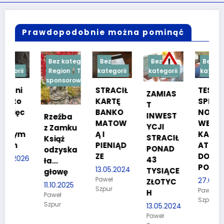
Prawdopodobnie można pominąć
Bez kategorii
Bez
Bez
Bez
Region
Treść
kategorii
kategorii
kategorii
sponsorowana
STRACIŁ
TESTY
ZAMIAS
KARTĘ
SPRAW
T
BANKO
NOŚCIO
INWEST
Rzeźba
MATOW
WE DLA
YCJI
z Zamku
m
Ą I
KANDYD
STRACIŁ
Książ
PIENIĄD
ATÓW
PONAD
odzyska
ZE
DO
26
43
ła…
POLICJI
13.05.2024
TYSIĄCE
głowę
Paweł
27.03.2024
ZŁOTYC
11.10.2025
Szpur
Paweł
H
Paweł
Szpur
Szpur
13.05.2024
Paweł