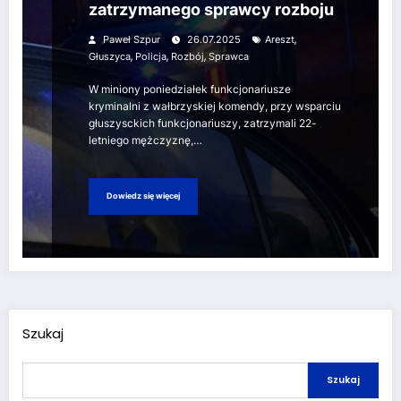
zatrzymanego sprawcy rozboju
,
Paweł Szpur
26.07.2025
Areszt
,
,
,
Głuszyca
Policja
Rozbój
Sprawca
W miniony poniedziałek funkcjonariusze
kryminalni z wałbrzyskiej komendy, przy wsparciu
głuszysckich funkcjonariuszy, zatrzymali 22-
letniego mężczyznę,…
Dowiedz się więcej
Szukaj
Szukaj