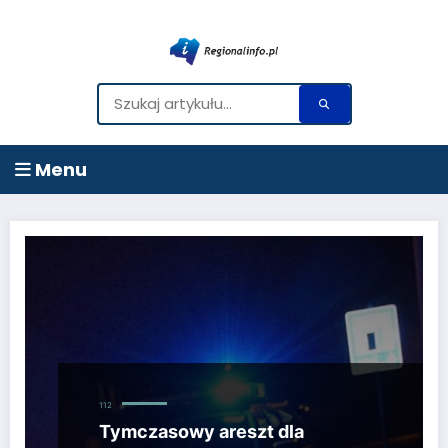
Menu
Przejdź
do
treści
112
Tymczasowy areszt dla