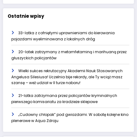
Ostatnie wpisy
33-latka z cofniętymi uprawnieniami do kierowania
pojazdami wyeliminowana z lokalnych dróg
20-latek zatrzymany z metamfetaminą i marihuaną przez
głuszyckich policjantów
Wielki sukces rekrutacyjny Akademii Nauk Stosowanych
Angelusa Silesiusa! Uczelnia bije rekordy, ale Ty wciąż masz
szansę – weź udział w II turze naboru!
21-latka zatrzymana przez policjantów kryminalnych
pierwszego komisariatu za kradzieże sklepowe
„Cudowny chłopak” pod gwiazdami. W sobotę kolejne kino
plenerowe w Aqua Zdroju