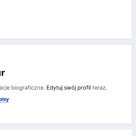
r
acje biograficzne.
Edytuj swój profil
teraz.
pisy