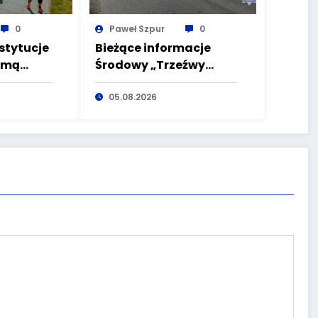
0
Paweł Szpur
0
stytucje
Bieżące informacje
zmą
Środowy „Trzeźwy
ta EKO
poranek” bez
ałbrzych
nietrzeźwych
05.08.2026
kierujących! To cieszy!