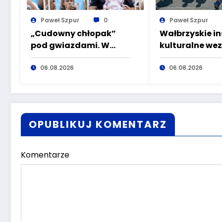
Paweł Szpur
0
Paweł Szpur
„Cudowny chłopak”
Wałbrzyskie in
pod gwiazdami. W
kulturalne we
sobotę kolejne kino
udział w Toyo
plenerowe w Aqua
06.08.2026
Półmaraton W
06.08.2026
Zdroju
OPUBLIKUJ KOMENTARZ
Komentarze