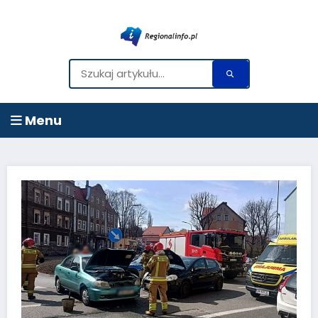
Menu
Przejdź
do
treści