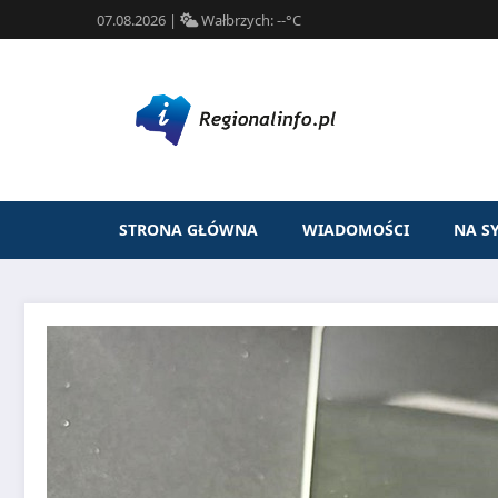
07.08.2026
|
Wałbrzych:
--°C
STRONA GŁÓWNA
WIADOMOŚCI
NA S
Przejdź
do
treści