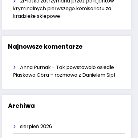
21-latka zatrzymana przez policjantów
kryminalnych pierwszego komisariatu za
kradzieże sklepowe
Najnowsze komentarze
Anna Purnak
-
Tak powstawało osiedle
Piaskowa Góra – rozmowa z Danielem Sip!
Archiwa
sierpień 2026