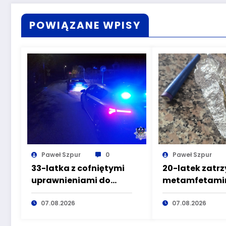
POWIĄZANE WPISY
Paweł Szpur
0
Paweł Szpur
33-latka z cofniętymi
20-latek zatr
uprawnieniami do
metamfetamin
kierowania pojazdami
marihuaną pr
wyeliminowana z
07.08.2026
głuszyckich
07.08.2026
lokalnych dróg
policjantów