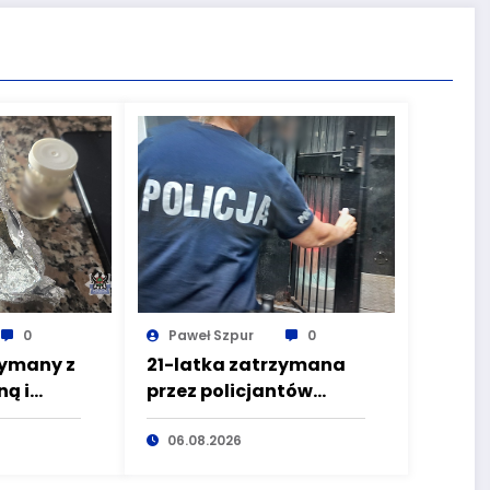
0
Paweł Szpur
0
zymany z
21-latka zatrzymana
ą i
przez policjantów
zez
kryminalnych
pierwszego
06.08.2026
komisariatu za