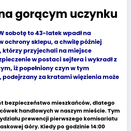
 na gorącym uczynku
 W sobotę to 43-latek wpadł na
 ochrony sklepu, a chwilę później
 którzy przyjechali na miejsce
ieczenie w postaci sejfera i wykradł z
tym, iż popełniony czyn w tym
, podejrzany za kratami więzienia może
st bezpieczeństwo mieszkańców, dlatego
lacówek handlowych w naszym mieście. Tym
ydziału prewencji pierwszego komisariatu
iaskowej Góry. Kiedy po godzinie 14:00