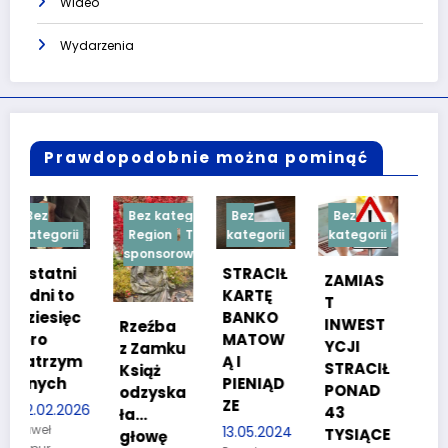
Wideo
Wydarzenia
Prawdopodobnie można pominąć
Bez kategorii
Bez
Bez
Bez
i
Region
Treść
kategorii
kategorii
kategorii
sponsorowana
STRACIŁ
TESTY
ZAMIAS
KARTĘ
SPRAW
T
c
BANKO
NOŚCIO
INWEST
Rzeźba
MATOW
WE DLA
YCJI
z Zamku
m
Ą I
KANDYD
STRACIŁ
Książ
PIENIĄD
ATÓW
PONAD
odzyska
ZE
DO
26
43
ła…
POLICJI
13.05.2024
TYSIĄCE
głowę