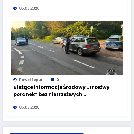
wypadku będąc pod wpływem
05.08.2026
alkoholu
Paweł Szpur
0
Bieżące informacje Środowy „Trzeźwy
poranek” bez nietrzeźwych
kierujących! To cieszy!
05.08.2026