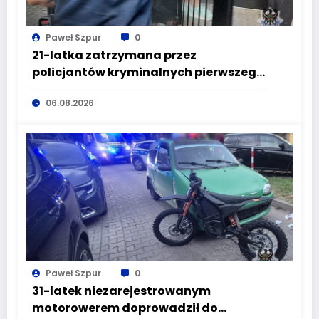
Paweł Szpur
0
21-latka zatrzymana przez
policjantów kryminalnych pierwszego
komisariatu za kradzieże sklepowe
06.08.2026
Paweł Szpur
0
31-latek niezarejestrowanym
motorowerem doprowadził do