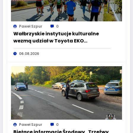
Paweł Szpur
0
Wałbrzyskie instytucje kulturalne
wezmą udział w Toyota EKO
Półmaraton Wałbrzych
06.08.2026
Paweł Szpur
0
Bieżące informacje Środowy „Trzeźwy