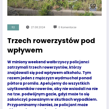
112
27.08.2024
0 Komentarze
Trzech rowerzystów pod
wpływem
W miniony weekend wałbrzyscy policjanci
zatrzymali trzech rowerzystów, którzy
znajdowali się pod wpływem alkoholu. Tym
razem jeden z mężczyzn wydmuchał ponad
półtora promila. Apelujemy do wszystkich
użytkowników rowerów, aby nie wsiadali na nie
na tzw. podwójnym gazie, gdyż może to się
zakończyć poważnym w skutkach wypadkiem.
Przypominamy również, że policjant może