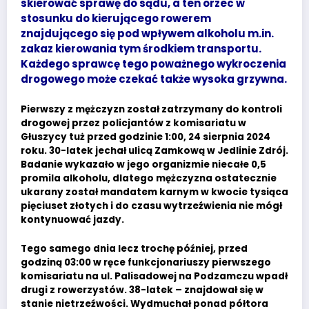
skierować sprawę do sądu, a ten orzec w
stosunku do kierującego rowerem
znajdującego się pod wpływem alkoholu m.in.
zakaz kierowania tym środkiem transportu.
Każdego sprawcę tego poważnego wykroczenia
drogowego może czekać także wysoka grzywna.
Pierwszy z mężczyzn został zatrzymany do kontroli
drogowej przez policjantów z komisariatu w
Głuszycy tuż przed godzinie 1:00, 24 sierpnia 2024
roku. 30-latek jechał ulicą Zamkową w Jedlinie Zdrój.
Badanie wykazało w jego organizmie niecałe 0,5
promila alkoholu, dlatego mężczyzna ostatecznie
ukarany został mandatem karnym w kwocie tysiąca
pięciuset złotych i do czasu wytrzeźwienia nie mógł
kontynuować jazdy.
Tego samego dnia lecz trochę później, przed
godziną 03:00 w ręce funkcjonariuszy pierwszego
komisariatu na ul. Palisadowej na Podzamczu wpadł
drugi z rowerzystów. 38-latek – znajdował się w
stanie nietrzeźwości. Wydmuchał ponad półtora