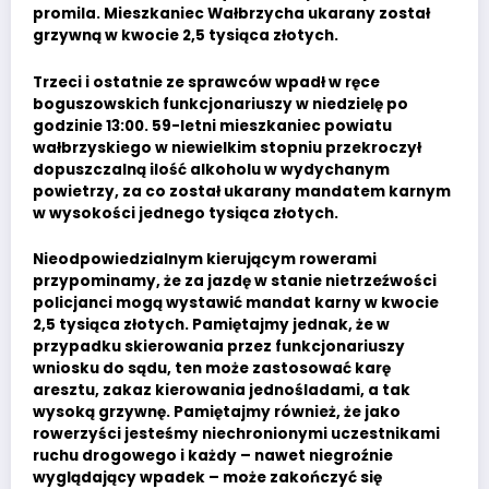
promila. Mieszkaniec Wałbrzycha ukarany został
grzywną w kwocie 2,5 tysiąca złotych.
Trzeci i ostatnie ze sprawców wpadł w ręce
boguszowskich funkcjonariuszy w niedzielę po
godzinie 13:00. 59-letni mieszkaniec powiatu
wałbrzyskiego w niewielkim stopniu przekroczył
dopuszczalną ilość alkoholu w wydychanym
powietrzy, za co został ukarany mandatem karnym
w wysokości jednego tysiąca złotych.
Nieodpowiedzialnym kierującym rowerami
przypominamy, że za jazdę w stanie nietrzeźwości
policjanci mogą wystawić mandat karny w kwocie
2,5 tysiąca złotych. Pamiętajmy jednak, że w
przypadku skierowania przez funkcjonariuszy
wniosku do sądu, ten może zastosować karę
aresztu, zakaz kierowania jednośladami, a tak
wysoką grzywnę. Pamiętajmy również, że jako
rowerzyści jesteśmy niechronionymi uczestnikami
ruchu drogowego i każdy – nawet niegroźnie
wyglądający wpadek – może zakończyć się