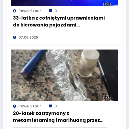
Paweł Szpur
0
33-latka z cofniętymi uprawnieniami
do kierowania pojazdami
wyeliminowana z lokalnych dróg
07.08.2026
Paweł Szpur
0
20-latek zatrzymany z
metamfetaminą i marihuaną przez
głuszyckich policjantów