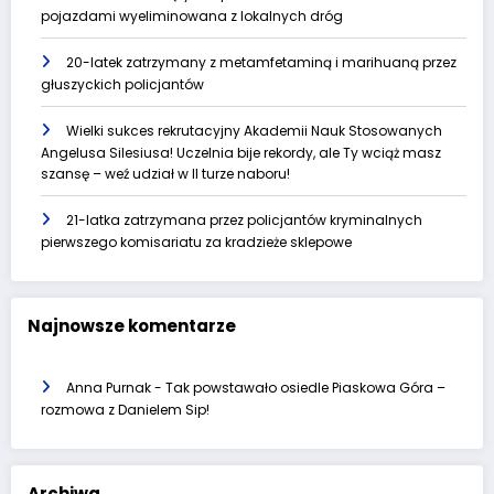
pojazdami wyeliminowana z lokalnych dróg
20-latek zatrzymany z metamfetaminą i marihuaną przez
głuszyckich policjantów
Wielki sukces rekrutacyjny Akademii Nauk Stosowanych
Angelusa Silesiusa! Uczelnia bije rekordy, ale Ty wciąż masz
szansę – weź udział w II turze naboru!
21-latka zatrzymana przez policjantów kryminalnych
pierwszego komisariatu za kradzieże sklepowe
Najnowsze komentarze
Anna Purnak
-
Tak powstawało osiedle Piaskowa Góra –
rozmowa z Danielem Sip!
Archiwa