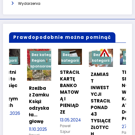
Wydarzenia
Prawdopodobnie można pominąć
Bez kategorii
Bez
Bez
Bez
Region
Treść
kategorii
kategorii
kategorii
sponsorowana
STRACIŁ
TESTY
ZAMIAS
KARTĘ
SPRAW
T
c
BANKO
NOŚCIO
INWEST
Rzeźba
MATOW
WE DLA
YCJI
z Zamku
m
Ą I
KANDYD
STRACIŁ
Książ
PIENIĄD
ATÓW
PONAD
odzyska
ZE
DO
26
43
ła…
POLICJI
13.05.2024
TYSIĄCE
głowę
Paweł
27.03.2024
ZŁOTYC
11.10.2025
Szpur
Paweł
H