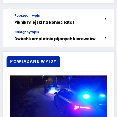
Poprzedni wpis
Piknik miejski na koniec lata!
Następny wpis
Dwóch kompletnie pijanych kierowców
POWIĄZANE WPISY