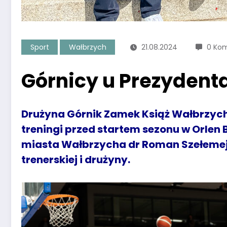
Sport
Wałbrzych
21.08.2024
0 Ko
Górnicy u Prezydent
Drużyna Górnik Zamek Książ Wałbrzych
treningi przed startem sezonu w Orlen 
miasta Wałbrzycha dr Roman Szełemej 
trenerskiej i drużyny.