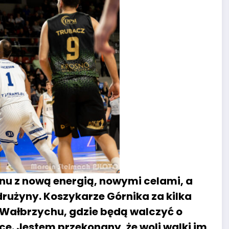
nu z nową energią, nowymi celami, a
drużyny. Koszykarze Górnika za kilka
 Wałbrzychu, gdzie będą walczyć o
e. Jestem przekonany, że woli walki im