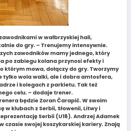
zawodnikami w wałbrzyskiej hali,
alnie do gry. – Trenujemy intensywnie.
aszych zawodników mamy jednego, który
ja po zabiegu kolana przynosi efekty i
i, o którym mowa, dołączy do gry. Tworzymy
e tylko wola walki, ale i dobra amtosfera,
drze i kolegach z parkietu. Tak też
ego celu. – dodaje trener.
renera będzie Zoran Čarapić. W swoim
 klubach z Serbii, Słowenii, Litwy i
reprezentację Serbii (U18). Andrzej Adamek
 czasie swojej koszykarskiej kariery. Znają