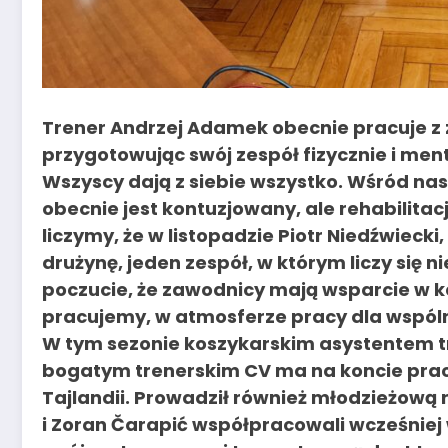
Trener Andrzej Adamek obecnie pracuje z 
przygotowując swój zespół fizycznie i ment
Wszyscy dają z siebie wszystko. Wśród n
obecnie jest kontuzjowany, ale rehabilitac
liczymy, że w listopadzie Piotr Niedźwieck
drużynę, jeden zespół, w którym liczy się ni
poczucie, że zawodnicy mają wsparcie w ka
pracujemy, w atmosferze pracy dla wspóln
W tym sezonie koszykarskim asystentem t
bogatym trenerskim CV ma na koncie pracę w
Tajlandii. Prowadził również młodzieżową 
i Zoran Čarapić współpracowali wcześniej w