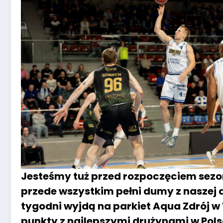
Jesteśmy tuż przed rozpoczęciem sezo
przede wszystkim pełni dumy z naszej 
tygodni wyjdą na parkiet Aqua Zdrój w
punkty z najlepszymi drużynami w Polsc