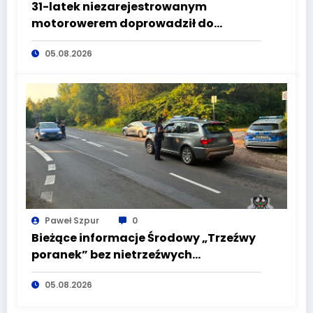
31-latek niezarejestrowanym
motorowerem doprowadził do
wypadku będąc pod wpływem
05.08.2026
alkoholu
Paweł Szpur
0
Bieżące informacje Środowy „Trzeźwy
poranek” bez nietrzeźwych
kierujących! To cieszy!
05.08.2026