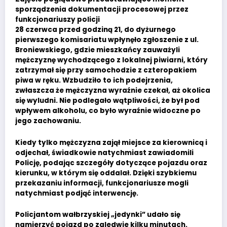
sporządzenia dokumentacji procesowej przez
funkcjonariuszy policji
28 czerwca przed godziną 21, do dyżurnego
pierwszego komisariatu wpłynęło zgłoszenie z ul.
Broniewskiego, gdzie mieszkańcy zauważyli
mężczyznę wychodzącego z lokalnej piwiarni, który
zatrzymał się przy samochodzie z czteropakiem
piwa w ręku. Wzbudziło to ich podejrzenia,
zwłaszcza że mężczyzna wyraźnie czekał, aż okolica
się wyludni. Nie podlegało wątpliwości, że był pod
wpływem alkoholu, co było wyraźnie widoczne po
jego zachowaniu.
Kiedy tylko mężczyzna zajął miejsce za kierownicą i
odjechał, świadkowie natychmiast zawiadomili
Policję, podając szczegóły dotyczące pojazdu oraz
kierunku, w którym się oddalał. Dzięki szybkiemu
przekazaniu informacji, funkcjonariusze mogli
natychmiast podjąć interwencję.
Policjantom wałbrzyskiej „jedynki” udało się
namierzyć pojazd po zaledwie kilku minutach.