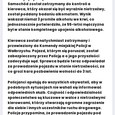
Samochód został zatrzymany do kontroli a
kierowca, który okazał się być wyraźnie nietrzeźwy,
został poddany badaniu alkomatem. Wynik
wskazał niemal 3 promile alkoholu we krwi, co
jednoznacznie potwierdziło, że 55-letni mężczyzna
był w stanie kompletnego upojenia alkoholowego.
Kierowca został natychmiast zatrzymany i
przewieziony do Komendy miejskiej Policji w
Wałbrzychu. Pojazd, którym się poruszał, został
zabezpieczony przez Policję a o jego przyszłości
zadecyduje sąd. Sprawca będzie teraz odpowiadał
za prowadzenie pojazdu w stanie nietrzeźwości, za
co grozi kara pozbawienia wolności do 3 lat.
Policjanci apelują do wszystkich obywateli, aby w
podobnych sytuacjach nie wahali się informować
odpowiednich służb. Czujność i odpowiedzialność
społeczeństwa są kluczowe w walce z nietrzeźwymi
kierowcami, którzy stwarzają ogromne zagrożenie
dla siebie i innych uczestników ruchu drogowego.
Policja przypomina, że prowadzenie pojazdu pod