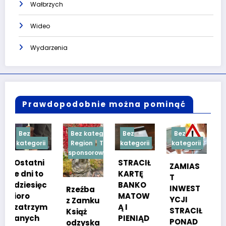
Wałbrzych
Wideo
Wydarzenia
Prawdopodobnie można pominąć
Bez kategorii
Bez
Bez
Bez
i
Region
Treść
kategorii
kategorii
kategorii
sponsorowana
i
STRACIŁ
TESTY
ZAMIAS
KARTĘ
SPRAW
T
c
BANKO
NOŚCIO
INWEST
Rzeźba
MATOW
WE DLA
YCJI
z Zamku
m
Ą I
KANDYD
STRACIŁ
Książ
PIENIĄD
ATÓW
PONAD
odzyska