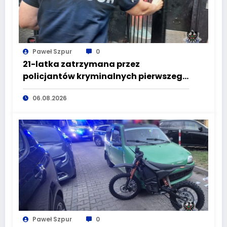
Paweł Szpur
0
21-latka zatrzymana przez
policjantów kryminalnych pierwszego
komisariatu za kradzieże sklepowe
06.08.2026
Paweł Szpur
0