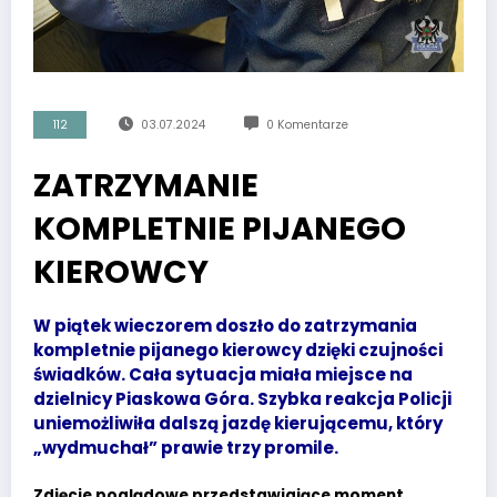
112
03.07.2024
0 Komentarze
ZATRZYMANIE
KOMPLETNIE PIJANEGO
KIEROWCY
W piątek wieczorem doszło do zatrzymania
kompletnie pijanego kierowcy dzięki czujności
świadków. Cała sytuacja miała miejsce na
dzielnicy Piaskowa Góra. Szybka reakcja Policji
uniemożliwiła dalszą jazdę kierującemu, który
„wydmuchał” prawie trzy promile.
Zdjęcie poglądowe przedstawiające moment