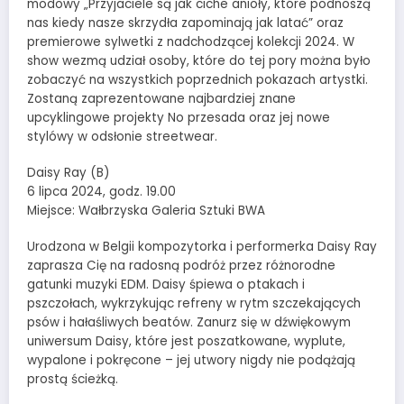
modowy „Przyjaciele są jak ciche anioły, które podnoszą
nas kiedy nasze skrzydła zapominają jak latać” oraz
premierowe sylwetki z nadchodzącej kolekcji 2024. W
show wezmą udział osoby, które do tej pory można było
zobaczyć na wszystkich poprzednich pokazach artystki.
Zostaną zaprezentowane najbardziej znane
upcyklingowe projekty No przesada oraz jej nowe
stylówy w odsłonie streetwear.
Daisy Ray (B)
6 lipca 2024, godz. 19.00
Miejsce: Wałbrzyska Galeria Sztuki BWA
Urodzona w Belgii kompozytorka i performerka Daisy Ray
zaprasza Cię na radosną podróż przez różnorodne
gatunki muzyki EDM. Daisy śpiewa o ptakach i
pszczołach, wykrzykując refreny w rytm szczekających
psów i hałaśliwych beatów. Zanurz się w dźwiękowym
uniwersum Daisy, które jest poszatkowane, wyplute,
wypalone i pokręcone – jej utwory nigdy nie podążają
prostą ścieżką.