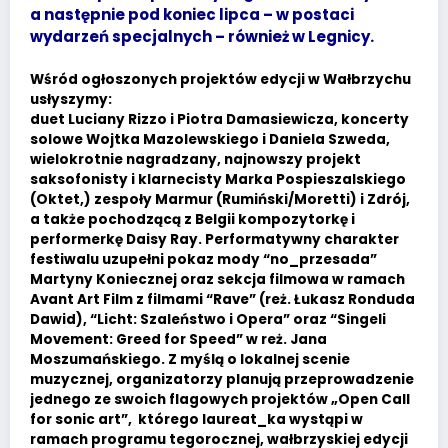
a następnie pod koniec lipca – w postaci
wydarzeń specjalnych – również w Legnicy.
Wśród ogłoszonych projektów edycji w Wałbrzychu
usłyszymy:
duet Luciany Rizzo i Piotra Damasiewicza, koncerty
solowe Wojtka Mazolewskiego i Daniela Szweda,
wielokrotnie nagradzany, najnowszy projekt
saksofonisty i klarnecisty Marka Pospieszalskiego
(Oktet,) zespoły Marmur (Rumiński/Moretti) i Zdrój,
a także pochodzącą z Belgii kompozytorkę i
performerkę Daisy Ray. Performatywny charakter
festiwalu uzupełni pokaz mody “no_przesada”
Martyny Koniecznej oraz sekcja filmowa w ramach
Avant Art Film z filmami “Rave” (reż. Łukasz Ronduda
Dawid), “Licht: Szaleństwo i Opera” oraz “Singeli
Movement: Greed for Speed” w reż. Jana
Moszumańskiego. Z myślą o lokalnej scenie
muzycznej, organizatorzy planują przeprowadzenie
jednego ze swoich flagowych projektów „Open Call
for sonic art”, którego laureat_ka wystąpi w
ramach programu tegorocznej, wałbrzyskiej edycji