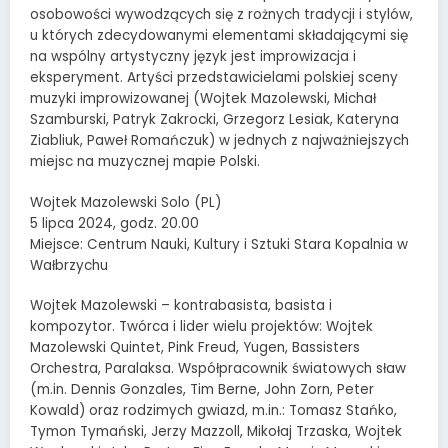
osobowości wywodzących się z rożnych tradycji i stylów,
u których zdecydowanymi elementami składającymi się
na wspólny artystyczny język jest improwizacja i
eksperyment. Artyści przedstawicielami polskiej sceny
muzyki improwizowanej (Wojtek Mazolewski, Michał
Szamburski, Patryk Zakrocki, Grzegorz Lesiak, Kateryna
Ziabliuk, Paweł Romańczuk) w jednych z najważniejszych
miejsc na muzycznej mapie Polski.
Wojtek Mazolewski Solo (PL)
5 lipca 2024, godz. 20.00
Miejsce: Centrum Nauki, Kultury i Sztuki Stara Kopalnia w
Wałbrzychu
Wojtek Mazolewski – kontrabasista, basista i
kompozytor. Twórca i lider wielu projektów: Wojtek
Mazolewski Quintet, Pink Freud, Yugen, Bassisters
Orchestra, Paralaksa. Współpracownik światowych sław
(m.in. Dennis Gonzales, Tim Berne, John Zorn, Peter
Kowald) oraz rodzimych gwiazd, m.in.: Tomasz Stańko,
Tymon Tymański, Jerzy Mazzoll, Mikołaj Trzaska, Wojtek