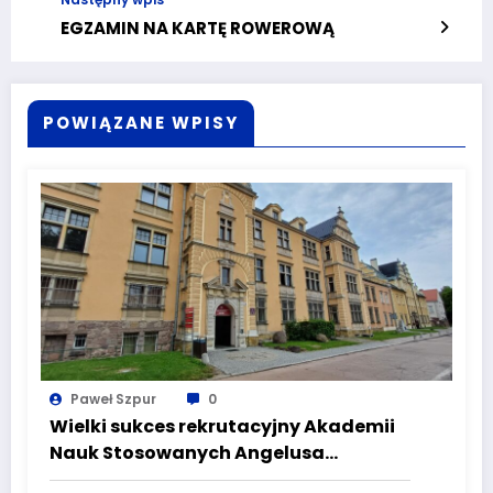
EGZAMIN NA KARTĘ ROWEROWĄ
POWIĄZANE WPISY
Paweł Szpur
0
Wielki sukces rekrutacyjny Akademii
Nauk Stosowanych Angelusa
Silesiusa! Uczelnia bije rekordy, ale Ty