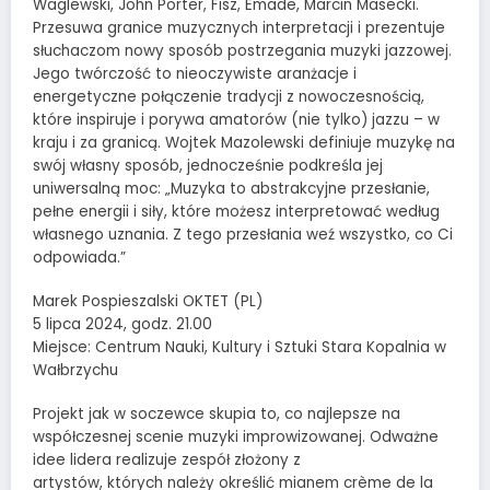
Waglewski, John Porter, Fisz, Emade, Marcin Masecki.
Przesuwa granice muzycznych interpretacji i prezentuje
słuchaczom nowy sposób postrzegania muzyki jazzowej.
Jego twórczość to nieoczywiste aranżacje i
energetyczne połączenie tradycji z nowoczesnością,
które inspiruje i porywa amatorów (nie tylko) jazzu – w
kraju i za granicą. Wojtek Mazolewski definiuje muzykę na
swój własny sposób, jednocześnie podkreśla jej
uniwersalną moc: „Muzyka to abstrakcyjne przesłanie,
pełne energii i siły, które możesz interpretować według
własnego uznania. Z tego przesłania weź wszystko, co Ci
odpowiada.”
Marek Pospieszalski OKTET (PL)
5 lipca 2024, godz. 21.00
Miejsce: Centrum Nauki, Kultury i Sztuki Stara Kopalnia w
Wałbrzychu
Projekt jak w soczewce skupia to, co najlepsze na
współczesnej scenie muzyki improwizowanej. Odważne
idee lidera realizuje zespół złożony z
artystów, których należy określić mianem crème de la