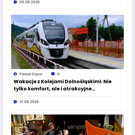
06.08.2026
wciąż masz szansę – weź udział w II
turze naboru!
Paweł Szpur
0
Wakacje z Kolejami Dolnośląskimi. Nie
tylko komfort, ale i atrakcyjne
kierunki
01.08.2026