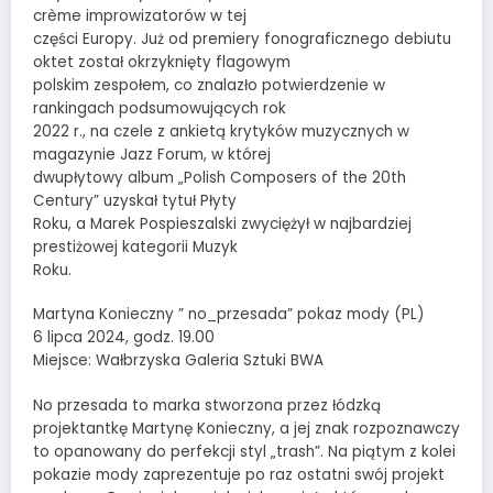
crème improwizatorów w tej
części Europy. Już od premiery fonograficznego debiutu
oktet został okrzyknięty flagowym
polskim zespołem, co znalazło potwierdzenie w
rankingach podsumowujących rok
2022 r., na czele z ankietą krytyków muzycznych w
magazynie Jazz Forum, w której
dwupłytowy album „Polish Composers of the 20th
Century” uzyskał tytuł Płyty
Roku, a Marek Pospieszalski zwyciężył w najbardziej
prestiżowej kategorii Muzyk
Roku.
Martyna Konieczny ” no_przesada” pokaz mody (PL)
6 lipca 2024, godz. 19.00
Miejsce: Wałbrzyska Galeria Sztuki BWA
No przesada to marka stworzona przez łódzką
projektantkę Martynę Konieczny, a jej znak rozpoznawczy
to opanowany do perfekcji styl „trash”. Na piątym z kolei
pokazie mody zaprezentuje po raz ostatni swój projekt