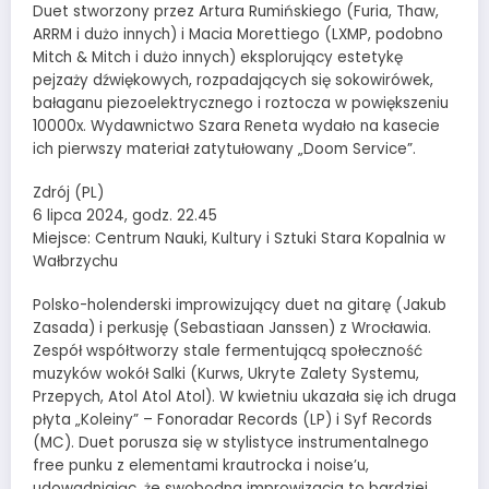
Duet stworzony przez Artura Rumińskiego (Furia, Thaw,
ARRM i dużo innych) i Macia Morettiego (LXMP, podobno
Mitch & Mitch i dużo innych) eksplorujący estetykę
pejzaży dźwiękowych, rozpadających się sokowirówek,
bałaganu piezoelektrycznego i roztocza w powiększeniu
10000x. Wydawnictwo Szara Reneta wydało na kasecie
ich pierwszy materiał zatytułowany „Doom Service”.
Zdrój (PL)
6 lipca 2024, godz. 22.45
Miejsce: Centrum Nauki, Kultury i Sztuki Stara Kopalnia w
Wałbrzychu
Polsko-holenderski improwizujący duet na gitarę (Jakub
Zasada) i perkusję (Sebastiaan Janssen) z Wrocławia.
Zespół współtworzy stale fermentującą społeczność
muzyków wokół Salki (Kurws, Ukryte Zalety Systemu,
Przepych, Atol Atol Atol). W kwietniu ukazała się ich druga
płyta „Koleiny” – Fonoradar Records (LP) i Syf Records
(MC). Duet porusza się w stylistyce instrumentalnego
free punku z elementami krautrocka i noise’u,
udowadniając, że swobodna improwizacja to bardziej