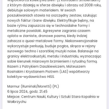
Współtwórca kolektywu BNNT (z Konradem Smoleńskim)
z którym działają w sferze dźwięku i obrazu od 2008 roku,
debiutuje solowym materiałem. W swoich
poszukiwaniach stawia na oszczędny zestaw, szukując
nowych faktur i barw dźwięku. Elektryfikuje bębny, na
bazie rytmu zapuszcza się w technoidalne formy i
metaliczne powidoki. Agresywne zagrania czasem
oplata w ziarniste, dronowe pasma, kiedy indziej
zahacza o quasi-metalowe formy. Niekonwencjonalnie
wykorzystuje perkusję, buduje pogłos, skręca w rejony
surowego techno i szorstkiej muzyki noise. Balansuje na
granicy elektroakustyki, metalu i industrialu, wyznaczając
sobie kierunek miarowym brzmieniem i rytualną formą.
Razem z Patrykiem Daszkiewiczem, Mateuszem
Rosińskim i Krystianem Piotrem (LAS) współtworzy
kolektyw-wydawnictwo HISS.
Marmur (Rumiński/Moretti) (PL)
6 lipca 2024, godz. 21.45
Miejsce: Centrum Nauki, Kultury i Sztuki Stara Kopalnia w
Wałbrzychu