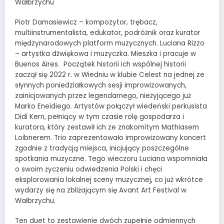
Wałbrzychu
Piotr Damasiewicz – kompozytor, trębacz,
multiinstrumentalista, edukator, podróżnik oraz kurator
międzynarodowych platform muzycznych. Luciana Rizzo
– artystka dźwiękowa i muzyczka. Mieszka i pracuje w
Buenos Aires. Początek historii ich wspólnej historii
zaczął się 2022 r. w Wiedniu w klubie Celest na jednej ze
słynnych poniedziałkowych sesji improwizowanych,
zainicjowanych przez legendarnego, nieżyjącego już
Marko Eneidiego. Artystów połączył wiedeński perkusista
Didi Kern, pełniący w tym czasie rolę gospodarza i
kuratora, który zestawił ich ze znakomitym Mathiasem
Loibnerem. Trio zaprezentowało improwizowany koncert
zgodnie z tradycją miejsca, inicjujący poszczególne
spotkania muzyczne. Tego wieczoru Luciana wspomniała
o swoim życzeniu odwiedzenia Polski i chęci
eksplorowania lokalnej sceny muzycznej, co już wkrótce
wydarzy się na zbliżającym się Avant Art Festival w
Wałbrzychu.
Ten duet to zestawienie dwóch zupełnie odmiennych