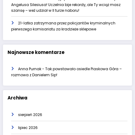
Angelusa Silesiusa! Uczelnia bije rekordy, ale Ty wciąż masz
szansę – weź udział w II turze naboru!
21-latka zatrzymana przez policjantów kryminalnych
pierwszego komisariatu za kradzieże sklepowe
Najnowsze komentarze
Anna Purnak
-
Tak powstawało osiedle Piaskowa Góra –
rozmowa z Danielem Sip!
Archiwa
sierpień 2026
lipiec 2026