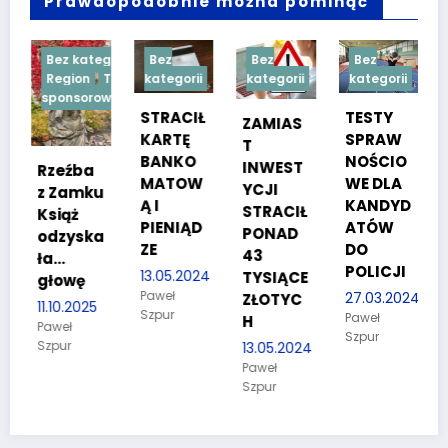
Prawdopodobnie można pominąć
egorii
Bez
Bez
Bez
Bez
Treść
kategorii
kategorii
kategorii
kategorii
rowana
STRACIŁ
TESTY
W ręce
ZAMIAS
KARTĘ
SPRAW
policjan
T
BANKO
NOŚCIO
tów
INWEST
MATOW
WE DLA
wpadło
YCJI
u
Ą I
KANDYD
dwóch
STRACIŁ
PIENIĄD
ATÓW
poszuki
PONAD
a
ZE
DO
wanych
43
POLICJI
13.05.2024
08.02.2024
TYSIĄCE
Paweł
Paweł
27.03.2024
ZŁOTYC
5
Szpur
Szpur
Paweł
H
Szpur
13.05.2024
Paweł
Szpur