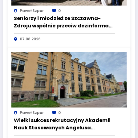
Paweł Szpur
0
Seniorzy i młodzież ze Szczawna-
Zdroju wspólnie przeciw dezinformacji
i manipulacji
07.08.2026
Paweł Szpur
0
Wielki sukces rekrutacyjny Akademii
Nauk Stosowanych Angelusa
Silesiusa! Uczelnia bije rekordy, ale Ty