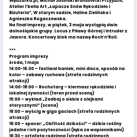
Wędzarka.pl, Michał Jasiński Bransoletki Przyjaźni,
Atelier I’bella Art „Łapacze Snów Rękodzieło i
Biżuteria”, W starym sadzie, Halina Zielińska i
Agnieszka Rogaczewska.
Na finał imprezy, w piątek, 3 maja wystąpią dwie
dolnośląskie grupy. Locus z Piławy Górnej i Intruder z
Jawora. Koncertowy blok ma nazwę Roch’n’Roll.
***
Program imprezy
środa, 1 maja
14:00-16.00 – festiwal baniek, mini disco, sposób na
kolor – zabawy ruchowe (strefa rodzinnych
atrakcji)
14:00-18:00 – Rochotarg – kiermasz rękodzieła i
lokalnej żywności (teren przed sceną)
15:00 – wykład „Zadbaj o siebie z olejkami
eterycznymi” (scena)
16:00 – wyścig w giga gaciach (strefa rodzinnych
atrakcji)
16:00 – spacer: „Obfitość dzikości” – dzikie rośliny
jadalne i ich pożyteczności (łąka za wapiennikami)
16:30 – sztafeta rodzinna (strefa rodzinnych