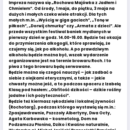
Impreza nazywa się „Rochowa Majówka z Jadłem i
Chmielem”. Od środy, 1 maja, do piątku, 3 maja na
dużych i małych czeka wiele atrakcji. Dla tych
małych m.in. „Wyścig w giga gaciach”, „Tonę w
piłkach”, „Dorwij chmurkę” czy „Armata z dzieci”. Ale
przede wszystkim festiwal baniek mydlanych w
pierwszy dzień w godz. 14.00-16.00. Będzie też okazja
do przymierzenia alkogogli, które sprawiają, że
czujemy się, jak po alkoholu. A po prawdziwym
alkoholu będzie można być, wszak wydarzenie
organizowane jest na terenie browaru Roch. I to
piwa z tego browaru będą serwowane.
Będzie można się czegoś nauczyć – jak zadbać o
siebie z olejkami eterycznymi, a także – jakie
chwasty można jeść, a to podczas spaceru z Izabelą
Klasą pod hasłem: „Obfitość dzikości – dzikie rośliny
jadalne i ich pożyteczności”.
Będzie też kiermasz rękodzieła i lokalnej żywności
(Rochotarg), podczas którego wystawią się m.in.:
Zpasjawdrewnie, Pszczoły Albertyny, Dwa Octy,
Agata Karbowska – kosmetolog, Dom na
Podzamczu Płonina, Dziko i Kwaśno naturalnie,