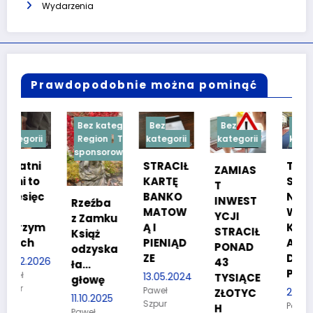
Wydarzenia
Prawdopodobnie można pominąć
Bez kategorii
Bez
Bez
Bez
Region
Treść
kategorii
kategorii
kategorii
sponsorowana
STRACIŁ
TESTY
ZAMIAS
KARTĘ
SPRAW
T
c
BANKO
NOŚCIO
INWEST
Rzeźba
MATOW
WE DLA
YCJI
z Zamku
m
Ą I
KANDYD
STRACIŁ
Książ
PIENIĄD
ATÓW
PONAD
odzyska
ZE
DO
26
43
ła…
POLICJI
13.05.2024
TYSIĄCE
głowę
Paweł
27.03.2024
ZŁOTYC
11.10.2025
Szpur
Paweł
H
Paweł