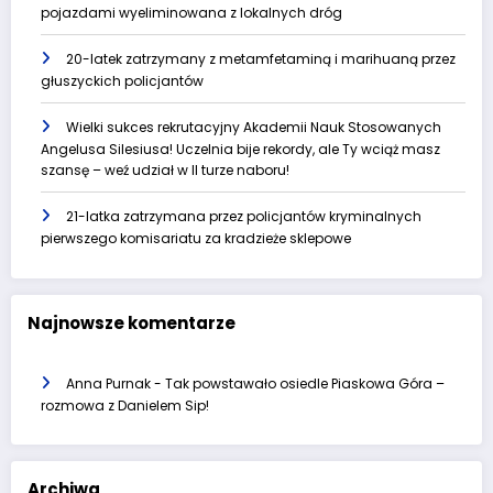
pojazdami wyeliminowana z lokalnych dróg
20-latek zatrzymany z metamfetaminą i marihuaną przez
głuszyckich policjantów
Wielki sukces rekrutacyjny Akademii Nauk Stosowanych
Angelusa Silesiusa! Uczelnia bije rekordy, ale Ty wciąż masz
szansę – weź udział w II turze naboru!
21-latka zatrzymana przez policjantów kryminalnych
pierwszego komisariatu za kradzieże sklepowe
Najnowsze komentarze
Anna Purnak
-
Tak powstawało osiedle Piaskowa Góra –
rozmowa z Danielem Sip!
Archiwa