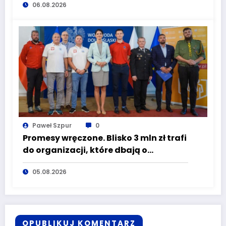
06.08.2026
wciąż masz szansę – weź udział w II
turze naboru!
Paweł Szpur
0
Promesy wręczone. Blisko 3 mln zł trafi
do organizacji, które dbają o
bezpieczeństwo mieszkańców
05.08.2026
Dolnego Śląska
OPUBLIKUJ KOMENTARZ