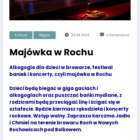
Kultura
Region
29.04.2024
0 Komentarze
Majówka w Rochu
Alkogogle dla dzieci w browarze, festiwal
baniek i koncerty, czyli majówka w Rochu
Dzieci będą biegać w giga gaciach i
alkogoglach oraz puszczać bańki mydlane, z
rodzicami będą przeciągać linę i ścigać się w
sztafecie. Będzie kiermasz rękodzieła i koncerty
rockowe. Wstęp wolny. Zaprasza karczma Jadło
i Chmiel na terenie browaru Roch w Nowych
Rochowicach pod Bolkowem.