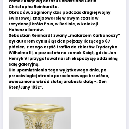
zamek Książ wg obrazu Sebastiana Carla
Christopha Reinhardta.
Obraz ów, zaginiony dziś podczas drugiej wojny
światowej, znajdował się w owym czasie w
rezydencji króla Prus, w Berlinie, w kolekcji
Hohenzollernów.
Sebastian Reinhardt zwany „malarzem Karkonoszy”
był autorem cyklu śląskich pejzaży liczącego 67
płócien, z czego część trafiła do zbiorów Fryderyka
Wilhelma III, a pozostałe na zamek Książ, gdzie Jan
Henryk VI przygotował na ich ekspozycję oddzielną
salę galeryjną.
Dla upamiętnienia tego wyjątkowego dnia, po
przeciwległej stronie porcelanowego brzuśćca,
uwieczniono wśród złotej arabeski datę -„Den
6ten/Juny 1832”.