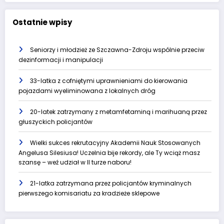
Ostatnie wpisy
Seniorzy i młodzież ze Szczawna-Zdroju wspólnie przeciw
dezinformacji i manipulacji
33-latka z cofniętymi uprawnieniami do kierowania
pojazdami wyeliminowana z lokalnych dróg
20-latek zatrzymany z metamfetaminą i marihuaną przez
głuszyckich policjantów
Wielki sukces rekrutacyjny Akademii Nauk Stosowanych
Angelusa Silesiusa! Uczelnia bije rekordy, ale Ty wciąż masz
szansę – weź udział w II turze naboru!
21-latka zatrzymana przez policjantów kryminalnych
pierwszego komisariatu za kradzieże sklepowe