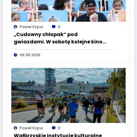
Paweł Szpur
0
„Cudowny chłopak” pod
gwiazdami. W sobotę kolejne kino
plenerowe w Aqua Zdroju
06.08.2026
Paweł Szpur
0
Wałbrzyskie instytucje kulturalne