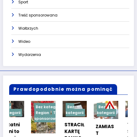
Sport
Treść sponsorowana
Wałbrzych
Wideo
Wydarzenia
Prawdopodobnie można pominąć
Bez kategorii
Bez
Bez
Bez
Region
Treść
kategorii
kategorii
kategorii
sponsorowana
STRACIŁ
TESTY
ZAMIAS
KARTĘ
SPRAW
T