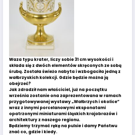
Waza typu krater, liczy sobie 31 cm wysokości i
składa się z dwóch elementów skręconych ze sobą
śrubą. Została świeżo nabyta i wzbogaciła jedną z
wałbrzyskich kolekcji. Gdzie będzie można ją
obejrzeć?
Jak zdradził nam właściciel, już na początku
września zostanie ona zaprezentowana w ramach
przygotowywanej wystawy „Wałbrzych i okolice”
wraz z innymi porcelanowymi eksponatami
opatrzonymi miniaturami śląskich krajobrazów i
architektury z naszego regionu.
Będziemy trzymać rękę na pulsie i damy Państwu
znać co, gdzie i kiedy.