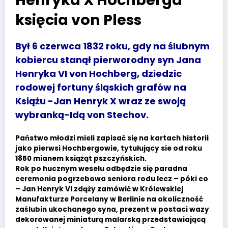
Henryka X Hochberga
księcia von Pless
Był 6 czerwca 1832 roku, gdy na ślubnym
kobiercu stanął pierworodny syn Jana
Henryka VI von Hochberg, dziedzic
rodowej fortuny śląskich grafów na
Książu -Jan Henryk X wraz ze swoją
wybranką-Idą von Stechov.
Państwo młodzi mieli zapisać się na kartach historii
jako pierwsi Hochbergowie, tytułujący sie od roku
1850 mianem książąt pszczyńskich.
Rok po hucznym weselu odbędzie się paradna
ceremonia pogrzebowa seniora rodu lecz – póki co
– Jan Henryk VI zdąży zamówić w Królewskiej
Manufakturze Porcelany w Berlinie na okoliczność
zaślubin ukochanego syna, prezent w postaci wazy
dekorowanej miniaturą malarską przedstawiającą