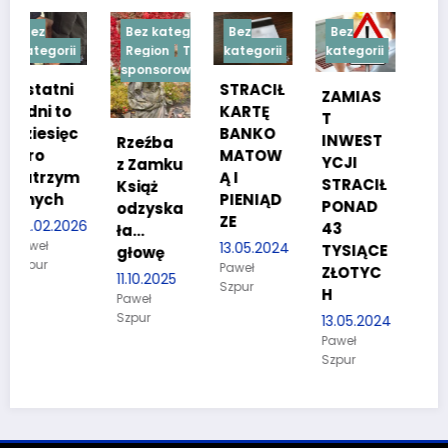
Bez kategorii
Bez
Bez
Bez
i
Region
Treść
kategorii
kategorii
kategorii
sponsorowana
STRACIŁ
TESTY
ZAMIAS
KARTĘ
SPRAW
T
c
BANKO
NOŚCIO
INWEST
Rzeźba
MATOW
WE DLA
YCJI
z Zamku
m
Ą I
KANDYD
STRACIŁ
Książ
PIENIĄD
ATÓW
PONAD
odzyska
ZE
DO
26
43
ła…
POLICJI
13.05.2024
TYSIĄCE
głowę
Paweł
27.03.2024
ZŁOTYC
11.10.2025
Szpur
Paweł
H
Paweł
Szpur
Szpur
13.05.2024
Paweł
Szpur