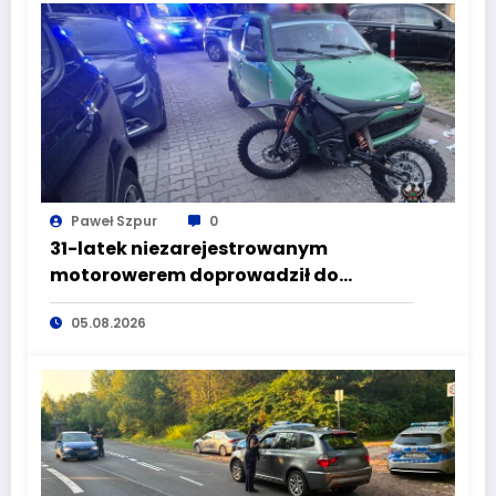
Paweł Szpur
0
31-latek niezarejestrowanym
motorowerem doprowadził do
wypadku będąc pod wpływem
05.08.2026
alkoholu