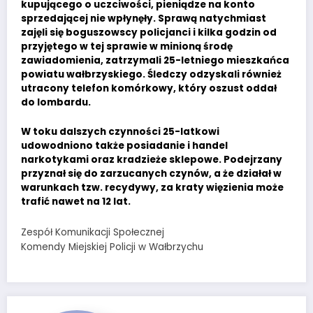
kupującego o uczciwości, pieniądze na konto
sprzedającej nie wpłynęły. Sprawą natychmiast
zajęli się boguszowscy policjanci i kilka godzin od
przyjętego w tej sprawie w minioną środę
zawiadomienia, zatrzymali 25-letniego mieszkańca
powiatu wałbrzyskiego. Śledczy odzyskali również
utracony telefon komórkowy, który oszust oddał
do lombardu.
W toku dalszych czynności 25-latkowi
udowodniono także posiadanie i handel
narkotykami oraz kradzieże sklepowe. Podejrzany
przyznał się do zarzucanych czynów, a że działał w
warunkach tzw. recydywy, za kraty więzienia może
trafić nawet na 12 lat.
Zespół Komunikacji Społecznej
Komendy Miejskiej Policji w Wałbrzychu