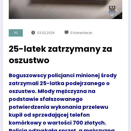
112
03.02.2024
0 Komentarze
25-latek zatrzymany za
oszustwo
Boguszowscy policjanci minionej środy
zatrzymali 25-latka podejrzanego o
oszustwo. Młody mężczyzna na
podstawie sfałszowanego
potwierdzenia wykonania przelewu
kupił od sprzedającej telefon
komórkowy o wartości 700 złotych.
Policja odzyskała sprzęt, a mężczyzna