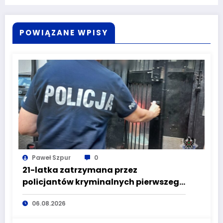
POWIĄZANE WPISY
Paweł Szpur
0
21-latka zatrzymana przez
policjantów kryminalnych pierwszego
komisariatu za kradzieże sklepowe
06.08.2026